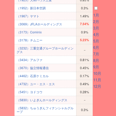
（1952）新日本空調
0.3%
1月
（1967）ヤマト
1.49%
2月
7.54%
（3069）JFLAホールディングス
3月
（3173）Cominix
0.9%
4月
5.23%
（3178）チムニー
5月
6月
（3232）三重交通グループホールディン
－
グス
7月
8月
（3434）アルファ
0.81%
9月
（3670）協立情報通信
0.45%
10月
（4462）石原ケミカル
0.17%
11月
（4732）ユー・エス・エス
0.49%
12月
（5451）ヨドコウ
0.28%
（5830）いよぎんホールディングス
－
（5832）ちゅうぎんフィナンシャルグル
0.3%
ープ