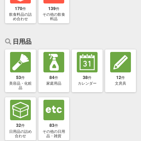
170
139
件
件
飲食料品の詰
その他の飲食
め合わせ
料品
日用品
53
84
38
12
件
件
件
件
美容品・化粧
家庭用品
カレンダー
文房具
品
32
83
件
件
日用品の詰め
その他の日用
合わせ
品・雑貨