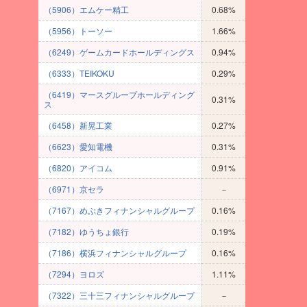
（5906）エムケー精工
0.68%
（5956）トーソー
1.66%
（6249）ゲームカードホールディングス
0.94%
（6333）TEIKOKU
0.29%
（6419）マースグループホールディング
0.31%
ス
（6458）新晃工業
0.27%
（6623）愛知電機
0.31%
（6820）アイコム
0.91%
（6971）京セラ
－
（7167）めぶきフィナンシャルグループ
0.16%
（7182）ゆうちょ銀行
0.19%
（7186）横浜フィナンシャルグループ
0.16%
（7294）ヨロズ
1.11%
（7322）三十三フィナンシャルグループ
－