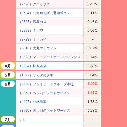
（9428）クロップス
0.45%
（9534）北海道瓦斯（北海道ガス）
0.11%
（9535）広島ガス
0.46%
（9663）ナガワ
0.96%
（9729）トーカイ
－
（9818）大丸エナウィン
0.67%
（9823）マミーマートホールディングス
0.74%
4月
（2294）柿安本店
0.38%
5月
（1377）サカタのタネ
0.34%
6月
5.29%
（2752）フジオフードグループ本社
6.45%
（3053）ペッパーフードサービス
（4967）小林製薬
1.78%
（8929）青山財産ネットワークス
0.23%
7月
なし
－