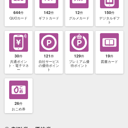
644
142
12
150
件
件
件
件
QUOカード
ギフトカード
グルメカード
デジタルギフ
ト
30
121
129
19
件
件
件
件
共通ポイン
自社サービス
プレミアム優
図書カード
ト・電子マネ
の優待ポイン
待ポイント
ー
ト
26
件
おこめ券