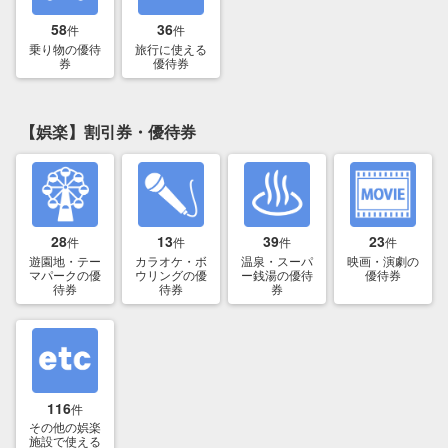
58
36
件
件
乗り物の優待
旅行に使える
券
優待券
【娯楽】割引券・優待券
28
13
39
23
件
件
件
件
遊園地・テー
カラオケ・ボ
温泉・スーパ
映画・演劇の
マパークの優
ウリングの優
ー銭湯の優待
優待券
待券
待券
券
116
件
その他の娯楽
施設で使える