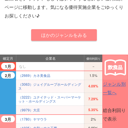
ページに移動します。気になる優待実施企業をごゆっくり
お探しください♪
ほかのジャンルをみる
確定月
企業名
優待利回り
1月
なし
－
2月
（2669）カネ美食品
1.5%
ジャンル別
（3063）ジェイグループホールディング
4.09%
ス
一覧へ
（3222）ユナイテッド・スーパーマーケ
7.29%
ット・ホールディングス
総合利回り
5.35%
（9979）大庄
で表示
3月
（1780）ヤマウラ
2%
（1925）大和ハウス工業
0.85%