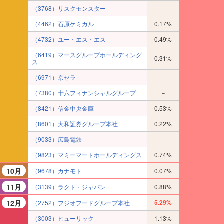
（3768）リスクモンスター
－
（4462）石原ケミカル
0.17%
（4732）ユー・エス・エス
0.49%
（6419）マースグループホールディング
0.31%
ス
（6971）京セラ
－
（7380）十六フィナンシャルグループ
－
（8421）信金中央金庫
0.53%
（8601）大和証券グループ本社
0.22%
（9033）広島電鉄
－
（9823）マミーマートホールディングス
0.74%
10月
（9678）カナモト
0.07%
11月
（3139）ラクト・ジャパン
0.88%
12月
5.29%
（2752）フジオフードグループ本社
（3003）ヒューリック
1.13%