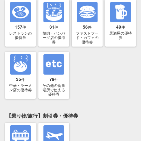
157
31
56
49
件
件
件
件
レストランの
焼肉・ハンバ
ファストフー
居酒屋の優待
優待券
ーグ店の優待
ド・カフェの
券
券
優待券
35
79
件
件
中華・ラーメ
その他の食事
ン店の優待券
場所で使える
優待券
【乗り物/旅行】割引券・優待券