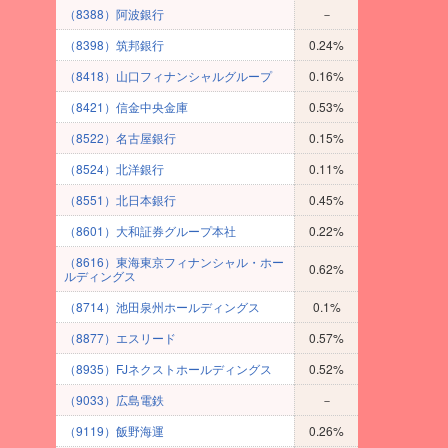
（8388）阿波銀行
－
（8398）筑邦銀行
0.24%
（8418）山口フィナンシャルグループ
0.16%
（8421）信金中央金庫
0.53%
（8522）名古屋銀行
0.15%
（8524）北洋銀行
0.11%
（8551）北日本銀行
0.45%
（8601）大和証券グループ本社
0.22%
（8616）東海東京フィナンシャル・ホー
0.62%
ルディングス
（8714）池田泉州ホールディングス
0.1%
（8877）エスリード
0.57%
（8935）FJネクストホールディングス
0.52%
（9033）広島電鉄
－
（9119）飯野海運
0.26%