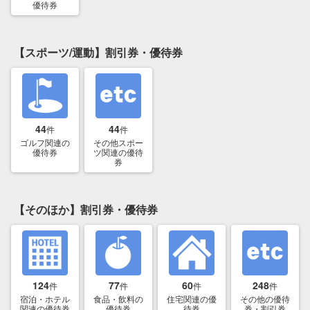
優待券
【スポーツ/運動】割引券・優待券
44
44
件
件
ゴルフ関連の
その他スポー
優待券
ツ関連の優待
券
【そのほか】割引券・優待券
124
77
60
248
件
件
件
件
宿泊・ホテル
食品・飲料の
住宅関連の優
その他の優待
関連の優待券
優待券
待券
券・割引券