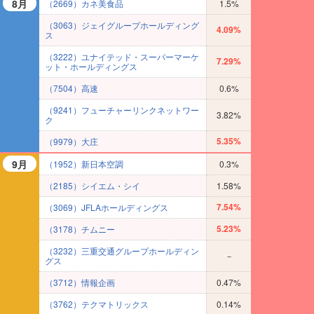
8月
（2669）カネ美食品
1.5%
（3063）ジェイグループホールディング
4.09%
ス
（3222）ユナイテッド・スーパーマーケ
7.29%
ット・ホールディングス
（7504）高速
0.6%
（9241）フューチャーリンクネットワー
3.82%
ク
5.35%
（9979）大庄
9月
（1952）新日本空調
0.3%
（2185）シイエム・シイ
1.58%
7.54%
（3069）JFLAホールディングス
5.23%
（3178）チムニー
（3232）三重交通グループホールディン
－
グス
（3712）情報企画
0.47%
（3762）テクマトリックス
0.14%