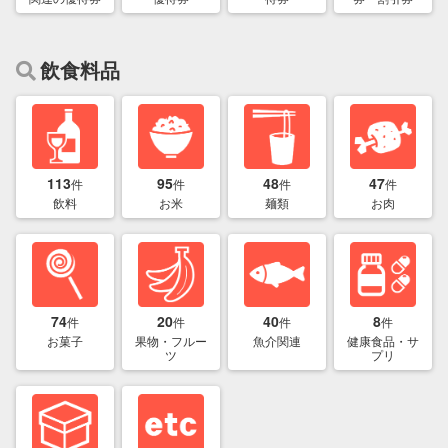
飲食料品
113
95
48
47
件
件
件
件
飲料
お米
麺類
お肉
74
20
40
8
件
件
件
件
お菓子
果物・フルー
魚介関連
健康食品・サ
ツ
プリ