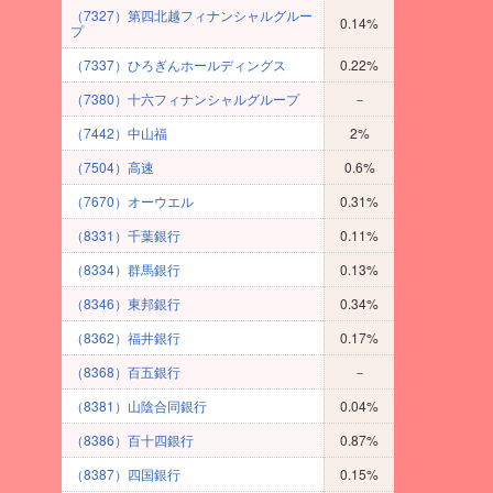
（7327）第四北越フィナンシャルグルー
0.14%
プ
（7337）ひろぎんホールディングス
0.22%
（7380）十六フィナンシャルグループ
－
（7442）中山福
2%
（7504）高速
0.6%
（7670）オーウエル
0.31%
（8331）千葉銀行
0.11%
（8334）群馬銀行
0.13%
（8346）東邦銀行
0.34%
（8362）福井銀行
0.17%
（8368）百五銀行
－
（8381）山陰合同銀行
0.04%
（8386）百十四銀行
0.87%
（8387）四国銀行
0.15%