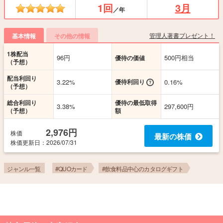
1回
3月
／年
管理人著書プレゼント！
基本情報
その他の情報
1株配当
96円
500円相当
優待の価値
（予想）
配当利回り
3.22%
優待利回り
0.16%
（予想）
総合利回り
優待の最低取得
3.38%
297,600円
（予想）
額
2,976円
株価
最新の株価
株価更新
日
：2026/07/31
ジャンル一覧
#QUOカード
#飲食料品中心のカタログギフト