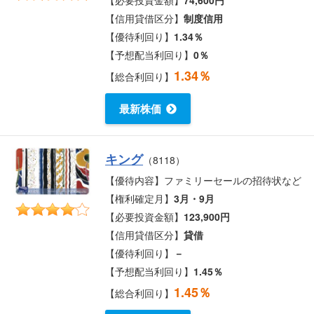
【信用貸借区分】
制度信用
【優待利回り】
1.34％
【予想配当利回り】
0％
1.34％
【総合利回り】
最新株価
キング
（8118）
【優待内容】ファミリーセールの招待状など
【権利確定月】
3月・9月
【必要投資金額】
123,900円
【信用貸借区分】
貸借
【優待利回り】
－
【予想配当利回り】
1.45％
1.45％
【総合利回り】