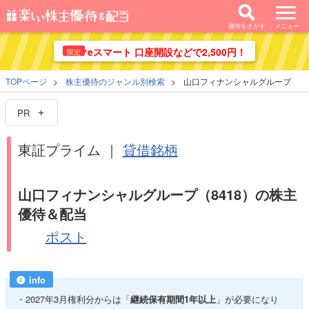
優待をさがす
メニュー
eスマート 口座開設などで2,500円！
限定
TOPページ
株主優待のジャンル別検索
山口フィナンシャルグループ
PR
東証プライム ｜
貸借銘柄
山口フィナンシャルグループ（8418）の株主
優待＆配当
ポスト
info
2027年3月権利分からは「
継続保有期間1年以上
」が必要になり