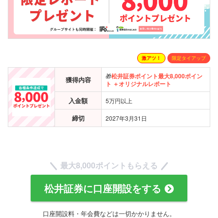
激アツ！
限定タイアップ
🎁
松井証券ポイント
最大
8,000ポイン
獲得内容
ト ＋オリジナルレポート
入金額
5万円以上
締切
2027年3月31日
最大8,000ポイントもらえる
松井証券に口座開設をする
口座開設料・年会費などは一切かかりません。