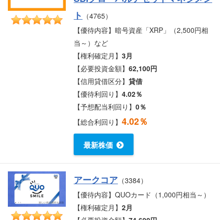
ト
（4765）
【優待内容】暗号資産「XRP」（2,500円相
当～）など
【権利確定月】
3月
【必要投資金額】
62,100円
【信用貸借区分】
貸借
【優待利回り】
4.02％
【予想配当利回り】
0％
4.02％
【総合利回り】
最新株価
アークコア
（3384）
【優待内容】QUOカード（1,000円相当～）
【権利確定月】
2月
【必要投資金額】
74,600円