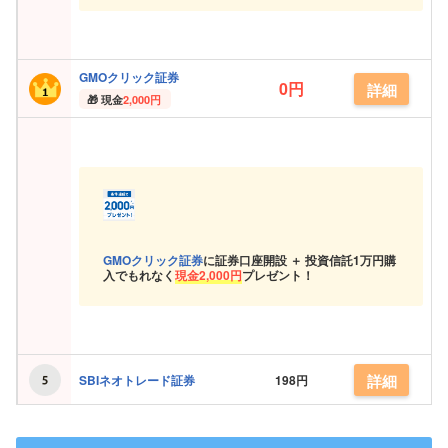
GMOクリック証券
0円
詳細
現金
2,000円
GMOクリック証券
に証券口座開設 ＋ 投資信託
1万円購
入でもれなく
現金
2,000円
プレゼント！
詳細
SBIネオトレード証券
198円