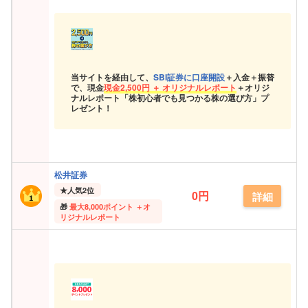
当サイトを経由して、
SBI証券に口座開設
＋入金＋振替
で、現金
現金
2,500円 ＋ オリジナルレポート
＋オリジ
ナルレポート「株初心者でも見つかる株の選び方」プ
レゼント！
松井証券
★
人気2位
0円
詳細
最大
8,000ポイント ＋オ
リジナルレポート