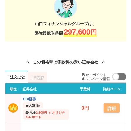
山口フィナンシャルグループは、
297,600
円
優待最低取得額
この価格帯で手数料の安い証券会社
現金・ポイント
1注文ごと
1日定額
キャンペーン情報
順位
証券会社
手数料
詳細ページ
SBI証券
★
人気1位
0円
詳細
現金
2,500円 ＋ オリジナ
ルレポート