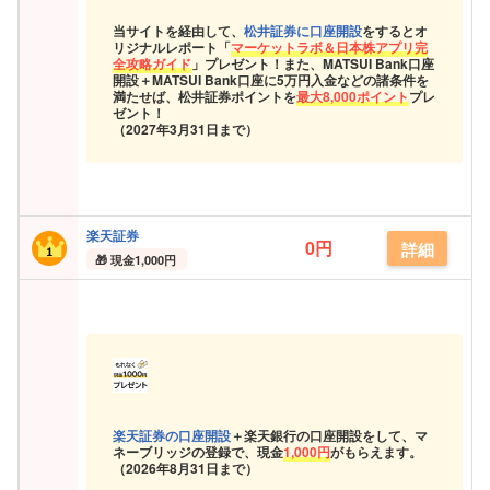
当サイトを経由して、
松井証券に口座開設
をするとオ
リジナルレポート「
マーケットラボ＆日本株アプリ完
全攻略ガイド
」プレゼント！また、MATSUI Bank口座
開設＋MATSUI Bank口座に5万円入金などの諸条件を
満たせば、松井証券ポイントを
最大8,000ポイント
プレ
ゼント！
（2027年3月31日まで）
楽天証券
0円
詳細
現金
1,000円
楽天証券の口座開設
＋楽天銀行の口座開設をして、マ
ネーブリッジの登録で、現金
1,000円
がもらえます。
（
2026年8月31日まで）