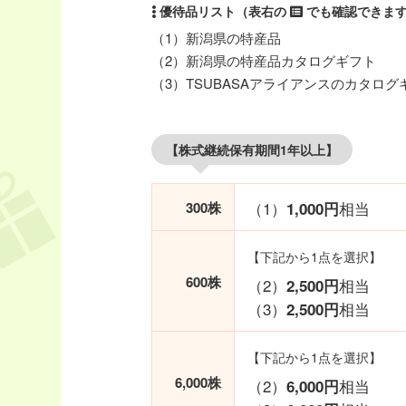
（1）新潟県の特産品
（2）新潟県の特産品カタログギフト
（3）TSUBASAアライアンスのカタログ
【株式継続保有期間1年以上】
（1）
相当
300株
1,000円
【下記から1点を選択】
600株
（2）
相当
2,500円
（3）
相当
2,500円
【下記から1点を選択】
6,000株
（2）
相当
6,000円