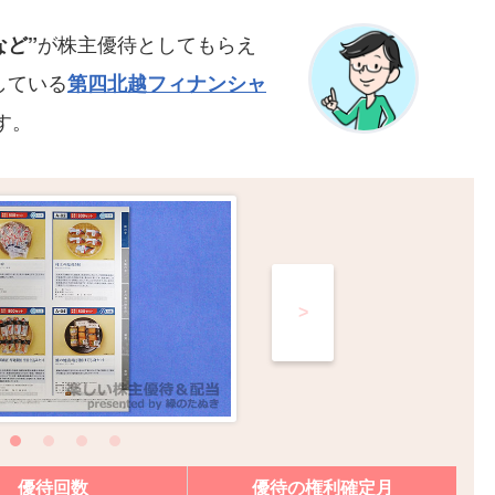
が株主優待としてもらえ
など”
している
第四北越フィナンシャ
す。
>
優待回数
優待の権利確定月