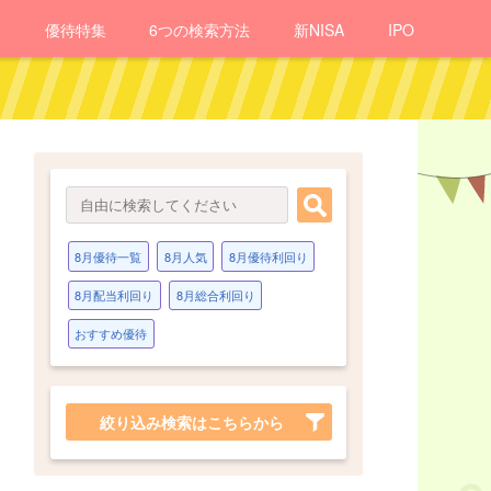
報
優待
特集
6つの検索方法
新NISA
IPO
8月優待一覧
8月人気
8月優待利回り
8月配当利回り
8月総合利回り
おすすめ優待
絞り込み検索はこちらから