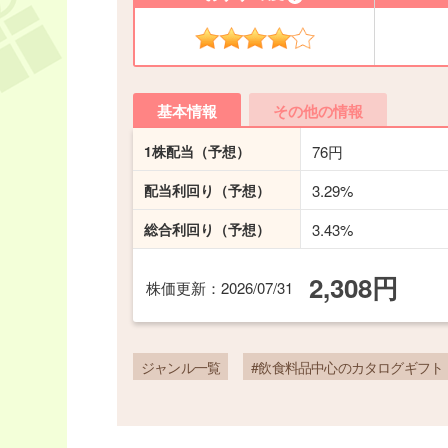
基本情報
その他の情報
1株配当
（予想）
76円
配当利回り
（予想）
3.29%
総合利回り
（予想）
3.43%
2,308円
株価更新
：2026/07/31
ジャンル一覧
#飲食料品中心のカタログギフト