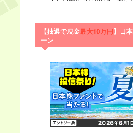
【抽選で現金
最大10万円
】日
ーン