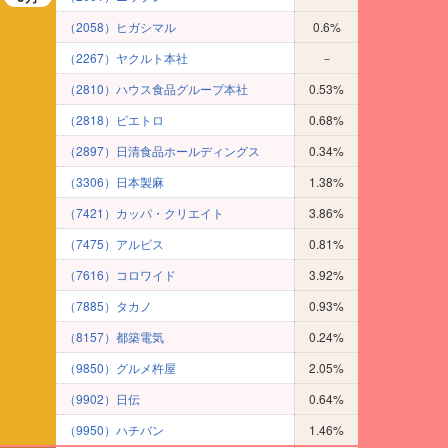
（2058）ヒガシマル
0.6%
（2267）ヤクルト本社
－
（2810）ハウス食品グループ本社
0.53%
（2818）ピエトロ
0.68%
（2897）日清食品ホールディングス
0.34%
（3306）日本製麻
1.38%
（7421）カッパ・クリエイト
3.86%
（7475）アルビス
0.81%
（7616）コロワイド
3.92%
（7885）タカノ
0.93%
（8157）都築電気
0.24%
（9850）グルメ杵屋
2.05%
（9902）日伝
0.64%
（9950）ハチバン
1.46%