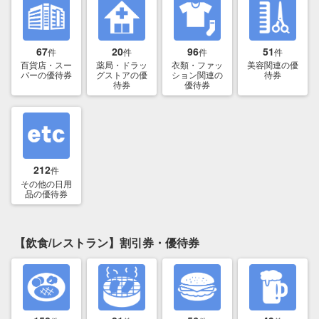
67
20
96
51
件
件
件
件
百貨店・スー
薬局・ドラッ
衣類・ファッ
美容関連の優
パーの優待券
グストアの優
ション関連の
待券
待券
優待券
212
件
その他の日用
品の優待券
【飲食/レストラン】割引券・優待券