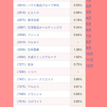
（2810）ハウス食品グループ本社
0.53%
2月
3月
（2818）ピエトロ
0.68%
4月
（2875）東洋水産
0.18%
5月
（2897）日清食品ホールディングス
0.34%
6月
（2908）フジッコ
0.64%
7月
8月
（2919）マルタイ
－
9月
（3306）日本製麻
1.38%
10月
（4994）大成ラミックグループ
1.92%
11月
（7271）安永
0.75%
12月
（7280）ミツバ
－
（7421）カッパ・クリエイト
3.86%
（7475）アルビス
0.81%
（7483）ドウシシャ
0.66%
（7616）コロワイド
3.92%