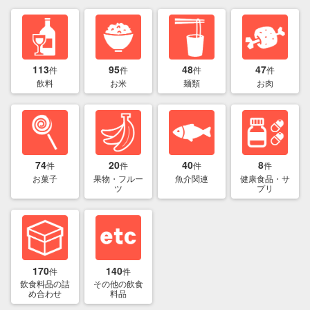
113
95
48
47
件
件
件
件
飲料
お米
麺類
お肉
74
20
40
8
件
件
件
件
お菓子
果物・フルー
魚介関連
健康食品・サ
ツ
プリ
170
140
件
件
飲食料品の詰
その他の飲食
め合わせ
料品