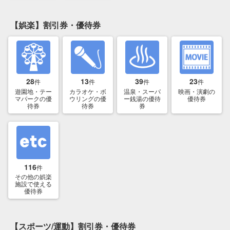
【娯楽】割引券・優待券
28
13
39
23
件
件
件
件
遊園地・テー
カラオケ・ボ
温泉・スーパ
映画・演劇の
マパークの優
ウリングの優
ー銭湯の優待
優待券
待券
待券
券
116
件
その他の娯楽
施設で使える
優待券
【スポーツ/運動】割引券・優待券