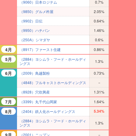
（9060）日本ロジテム
0.7%
（9850）グルメ杵屋
2.05%
（9902）日伝
0.64%
（9950）ハチバン
1.46%
（250A）シマダヤ
0.6%
4月
（8917）ファースト住建
0.86%
5月
（2884）ヨシムラ・フード・ホールディ
1.3%
ングス
6月
（2009）鳥越製粉
0.73%
（4848）フルキャストホールディングス
－
（8928）穴吹興産
1.31%
7月
（3399）丸千代山岡家
1.64%
8月
5.34%
（2404）鉄人化ホールディングス
（2884）ヨシムラ・フード・ホールディ
1.3%
ングス
9月
（2001）ニップン
－