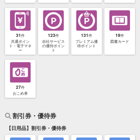
31
123
131
19
件
件
件
件
共通ポイン
自社サービス
プレミアム優
図書カード
ト・電子マネ
の優待ポイン
待ポイント
ー
ト
27
件
おこめ券
割引券・優待券
【日用品】割引券・優待券