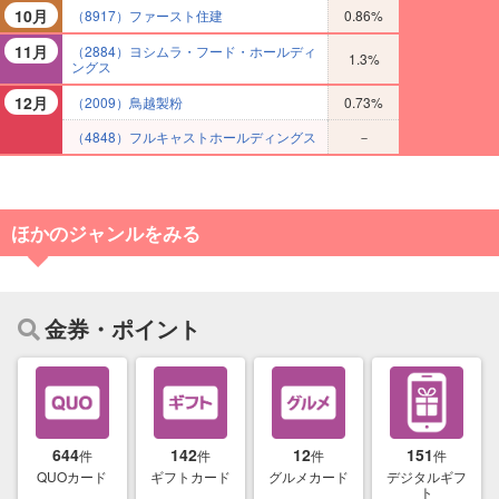
10月
（8917）ファースト住建
0.86%
11月
（2884）ヨシムラ・フード・ホールディ
1.3%
ングス
12月
（2009）鳥越製粉
0.73%
（4848）フルキャストホールディングス
－
ほかのジャンルをみる
金券・ポイント
644
142
12
151
件
件
件
件
QUOカード
ギフトカード
グルメカード
デジタルギフ
ト