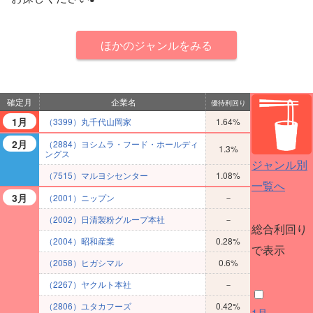
ほかのジャンルをみる
確定月
企業名
優待利回り
1月
（3399）丸千代山岡家
1.64%
2月
（2884）ヨシムラ・フード・ホールディ
1.3%
ングス
ジャンル別
（7515）マルヨシセンター
1.08%
一覧へ
3月
（2001）ニップン
－
（2002）日清製粉グループ本社
－
総合利回り
（2004）昭和産業
0.28%
で表示
（2058）ヒガシマル
0.6%
（2267）ヤクルト本社
－
（2806）ユタカフーズ
0.42%
1月