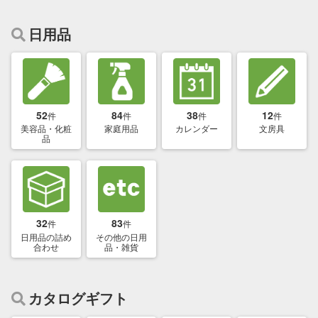
日用品
52
84
38
12
件
件
件
件
美容品・化粧
家庭用品
カレンダー
文房具
品
32
83
件
件
日用品の詰め
その他の日用
合わせ
品・雑貨
カタログギフト