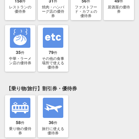
158
31
56
49
件
件
件
件
レストランの
焼肉・ハンバ
ファストフー
居酒屋の優待
優待券
ーグ店の優待
ド・カフェの
券
券
優待券
35
79
件
件
中華・ラーメ
その他の食事
ン店の優待券
場所で使える
優待券
【乗り物/旅行】割引券・優待券
58
36
件
件
乗り物の優待
旅行に使える
券
優待券