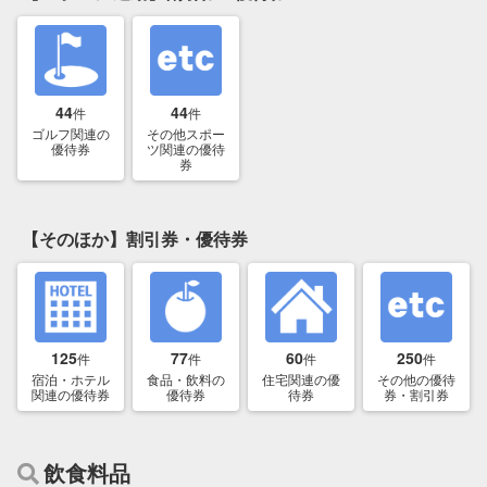
44
44
件
件
ゴルフ関連の
その他スポー
優待券
ツ関連の優待
券
【そのほか】割引券・優待券
125
77
60
250
件
件
件
件
宿泊・ホテル
食品・飲料の
住宅関連の優
その他の優待
関連の優待券
優待券
待券
券・割引券
飲食料品