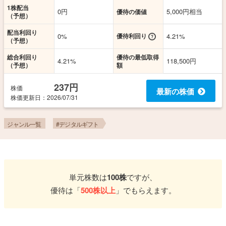
1株配当
0円
5,000円相当
優待の価値
（予想）
配当利回り
0%
優待利回り
4.21%
（予想）
総合利回り
優待の最低取得
4.21%
118,500円
（予想）
額
237円
株価
最新の株価
株価更新
日
：2026/07/31
ジャンル一覧
#デジタルギフト
単元株数は
100株
ですが、
優待は「
500株以上
」でもらえます。