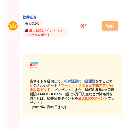
松井証券
★
人気2位
0円
詳細
最大
8,000ポイント ＋オ
リジナルレポート
当サイトを経由して、
松井証券に口座開設
をするとオ
リジナルレポート「
マーケットラボ＆日本株アプリ完
全攻略ガイド
」プレゼント！また、MATSUI Bank口座
開設＋MATSUI Bank口座に5万円入金などの諸条件を
満たせば、松井証券ポイントを
最大8,000ポイント
プレ
ゼント！
（2027年3月31日まで）