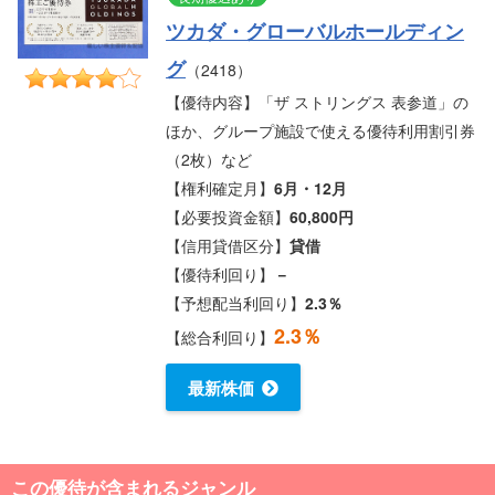
ツカダ・グローバルホールディン
グ
（2418）
【優待内容】「ザ ストリングス 表参道」の
ほか、グループ施設で使える優待利用割引券
（2枚）など
【権利確定月】
6月・12月
【必要投資金額】
60,800円
【信用貸借区分】
貸借
【優待利回り】
－
【予想配当利回り】
2.3％
2.3％
【総合利回り】
最新株価
この優待が含まれるジャンル