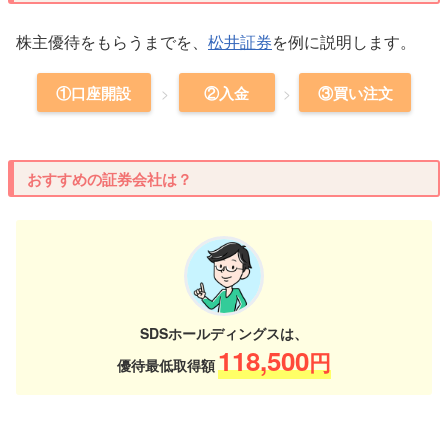
株主優待をもらうまでを、
松井証券
を例に説明します。
①口座開設
②入金
③買い注文
おすすめの証券会社は？
SDSホールディングスは、
118,500
円
優待最低取得額