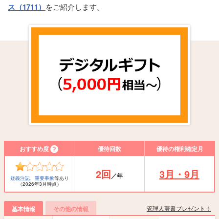
ス（1711）
をご紹介します。
おすすめ度
優待回数
優待の権利確定月
2回
3月・9月
／年
疑義注記、重要事象
等あり
（2026年3月時点）
管理人著書プレゼント！
基本情報
その他の情報