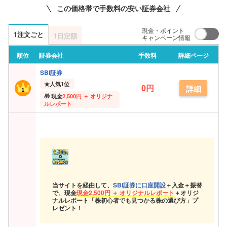
この価格帯で手数料の安い証券会社
現金・ポイント
1注文ごと
1日定額
キャンペーン情報
順位
証券会社
手数料
詳細ページ
SBI証券
★
人気1位
0円
詳細
現金
2,500円 ＋ オリジナ
ルレポート
当サイトを経由して、
SBI証券に口座開設
＋入金＋振替
で、現金
現金
2,500円 ＋ オリジナルレポート
＋オリジ
ナルレポート「株初心者でも見つかる株の選び方」プ
レゼント！