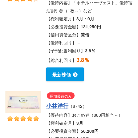
【優待内容】「ホテルハーヴェスト」優待宿
泊割引券（1枚～）など
【権利確定月】
3月・9月
【必要投資金額】
131,250円
【信用貸借区分】
貸借
【優待利回り】
－
【予想配当利回り】
3.8％
3.8％
【総合利回り】
最新株価
長期優待のみ
小林洋行
（8742）
【優待内容】おこめ券（880円相当～）
【権利確定月】
3月
【必要投資金額】
56,200円