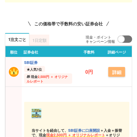
この価格帯で手数料の安い証券会社
現金・ポイント
1注文ごと
1日定額
キャンペーン情報
順位
証券会社
手数料
詳細ページ
SBI証券
★
人気1位
0円
詳細
現金
2,500円 ＋ オリジナ
ルレポート
当サイトを経由して、
SBI証券に口座開設
＋入金＋振替
で、現金
現金
2,500円 ＋ オリジナルレポート
＋オリジ