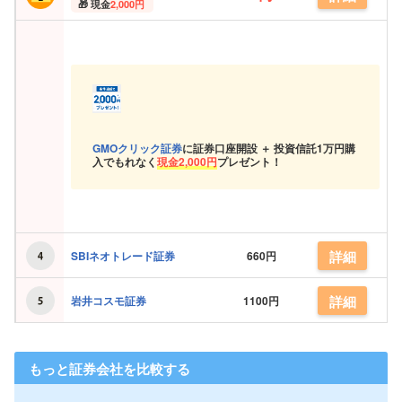
現金
2,000円
GMOクリック証券
に証券口座開設 ＋ 投資信託
1万円購
入でもれなく
現金
2,000円
プレゼント！
詳細
SBIネオトレード証券
660円
詳細
岩井コスモ証券
1100円
もっと証券会社を比較する