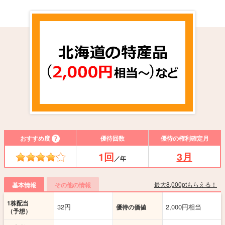
おすすめ度
優待回数
優待の権利確定月
1回
3月
／年
最大8,000ptもらえる！
基本情報
その他の情報
1株配当
32円
2,000円相当
優待の価値
（予想）