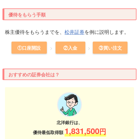
優待をもらう手順
株主優待をもらうまでを、
松井証券
を例に説明します。
①口座開設
②入金
③買い注文
おすすめの証券会社は？
北洋銀行は、
1,831,500
円
優待最低取得額