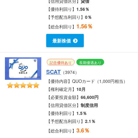
【信用貸借区分】
貸借
【優待利回り】
1.56％
【予想配当利回り】
0％
1.56％
【総合利回り】
最新株価
記念優待あり
長期優遇あり
SCAT
（3974）
【優待内容】QUOカード（1,000円相当）
【権利確定月】
10月
【必要投資金額】
66,600円
【信用貸借区分】
制度信用
【優待利回り】
1.5％
【予想配当利回り】
2.1％
3.6％
【総合利回り】