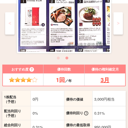
<
>
おすすめ度
優待回数
優待の権利確定月
1回
3月
／年
1株配当
0円
3,000円相当
優待の価値
（予想）
配当利回り
0%
優待利回り
0.31%
（予想）
総合利回り
優待の最低取得
0.31%
950,000円