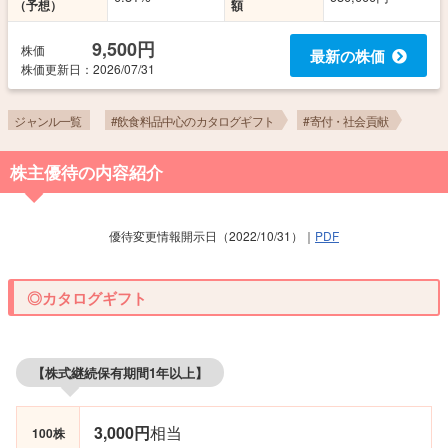
（予想）
額
9,500円
株価
最新の株価
株価更新
日
：2026/07/31
ジャンル一覧
#飲食料品中心のカタログギフト
#寄付・社会貢献
株主優待の内容紹介
優待変更情報開示日（2022/10/31）｜
PDF
◎カタログギフト
【株式継続保有期間1年以上】
3,000円
相当
100株