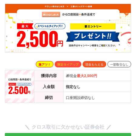
激アツ！
限定タイアップ
現金もらえる
一部取引なし
獲得内容
🎁現金
最大2,500円
入金額
指定なし
締切
口座開設締切なし
クロス取引に欠かせない証券会社