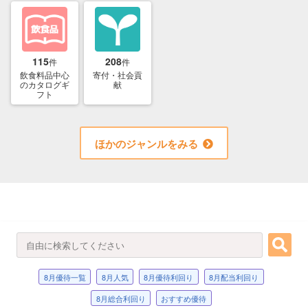
115
208
件
件
飲食料品中心
寄付・社会貢
のカタログギ
献
フト
ほかのジャンルをみる
8月優待一覧
8月人気
8月優待利回り
8月配当利回り
8月総合利回り
おすすめ優待