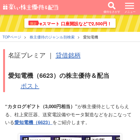
優待をさがす
メニュー
eスマート 口座開設などで2,500円！
限定
TOPページ
株主優待のジャンル別検索
愛知電機
名証プレミア ｜
貸借銘柄
愛知電機（6623）の株主優待＆配当
ポスト
“カタログギフト（3,000円相当）”
が株主優待としてもらえ
る、柱上変圧器、送変電設備やモータ製造などをおこなって
いる
愛知電機（6623）
をご紹介します。