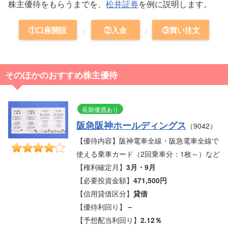
株主優待をもらうまでを、
松井証券
を例に説明します。
①口座開設
②入金
③買い注文
そのほかのおすすめ株主優待
長期優遇あり
阪急阪神ホールディングス
（9042）
【優待内容】阪神電車全線・阪急電車全線で
使える乗車カード（2回乗車分：1枚～）など
【権利確定月】
3月・9月
【必要投資金額】
471,500円
【信用貸借区分】
貸借
【優待利回り】
－
【予想配当利回り】
2.12％