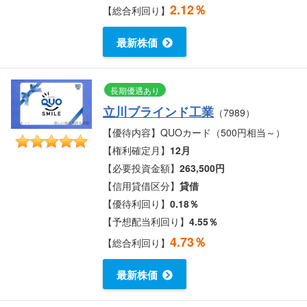
2.12％
【総合利回り】
最新株価
長期優遇あり
立川ブラインド工業
（7989）
【優待内容】QUOカード（500円相当～）
【権利確定月】
12月
【必要投資金額】
263,500円
【信用貸借区分】
貸借
【優待利回り】
0.18％
【予想配当利回り】
4.55％
4.73％
【総合利回り】
最新株価