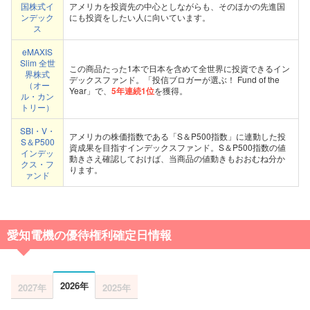
国株式イ
アメリカを投資先の中心としながらも、そのほかの先進国
ンデック
にも投資をしたい人に向いています。
ス
eMAXIS
Slim 全世
この商品たった1本で日本を含めて全世界に投資できるイン
界株式
デックスファンド。「投信ブロガーが選ぶ！ Fund of the
（オー
Year」で、
5年連続1位
を獲得。
ル・カン
トリー）
SBI・V・
アメリカの株価指数である「S＆P500指数」に連動した投
S＆P500
資成果を目指すインデックスファンド。S＆P500指数の値
インデッ
動きさえ確認しておけば、当商品の値動きもおおむね分か
クス・フ
ります。
ァンド
愛知電機の優待権利確定日情報
2026年
2027年
2025年