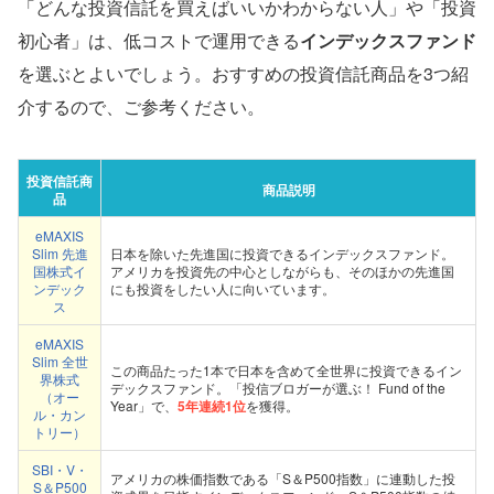
「どんな投資信託を買えばいいかわからない人」や「投資
初心者」は、低コストで運用できる
インデックスファンド
を選ぶとよいでしょう。おすすめの投資信託商品を3つ紹
介するので、ご参考ください。
投資信託商
商品説明
品
eMAXIS
Slim 先進
日本を除いた先進国に投資できるインデックスファンド。
国株式イ
アメリカを投資先の中心としながらも、そのほかの先進国
ンデック
にも投資をしたい人に向いています。
ス
eMAXIS
Slim 全世
この商品たった1本で日本を含めて全世界に投資できるイン
界株式
デックスファンド。「投信ブロガーが選ぶ！ Fund of the
（オー
Year」で、
5年連続1位
を獲得。
ル・カン
トリー）
SBI・V・
アメリカの株価指数である「S＆P500指数」に連動した投
S＆P500