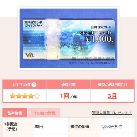
おすすめ度
優待回数
優待の権利確定月
1回
3月
／年
管理人著書プレゼント！
基本情報
その他の情報
1株配当
68円
1,000円相当
優待の価値
（予想）