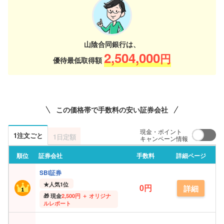
山陰合同銀行は、
2,504,000
円
優待最低取得額
この価格帯で手数料の安い証券会社
現金・ポイント
1注文ごと
1日定額
キャンペーン情報
順位
証券会社
手数料
詳細ページ
SBI証券
★
人気1位
0円
詳細
現金
2,500円 ＋ オリジナ
ルレポート