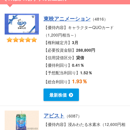
東映アニメーション
（4816）
【優待内容】キャラクターQUOカード
（1,200円相当～）
【権利確定月】
3月
【必要投資金額】
288,800円
【信用貸借区分】
貸借
【優待利回り】
0.41％
【予想配当利回り】
1.52％
1.93％
【総合利回り】
最新株価
アビスト
（6087）
【優待内容】浸みわたる水素水（12,600円相