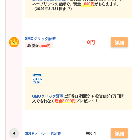
ネーブリッジの登録で、現金
1,000円
がもらえます。
（
2026年8月31日まで）
GMOクリック証券
0円
詳細
現金
2,000円
GMOクリック証券
に証券口座開設 ＋ 投資信託
1万円購
入でもれなく
現金
2,000円
プレゼント！
詳細
SBIネオトレード証券
660円