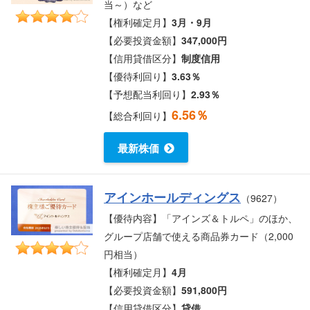
当～）など
【権利確定月】
3月・9月
【必要投資金額】
347,000円
【信用貸借区分】
制度信用
【優待利回り】
3.63％
【予想配当利回り】
2.93％
6.56％
【総合利回り】
最新株価
アインホールディングス
（9627）
【優待内容】「アインズ＆トルペ」のほか、
グループ店舗で使える商品券カード（2,000
円相当）
【権利確定月】
4月
【必要投資金額】
591,800円
【信用貸借区分】
貸借