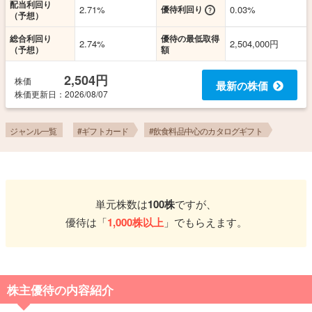
配当利回り
2.71%
優待利回り
0.03%
（予想）
総合利回り
優待の最低取得
2.74%
2,504,000円
（予想）
額
2,504円
株価
最新の株価
株価更新
日
：2026/08/07
ジャンル一覧
#ギフトカード
#飲食料品中心のカタログギフト
単元株数は
100株
ですが、
優待は「
1,000株以上
」でもらえます。
株主優待の内容紹介