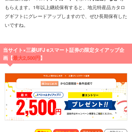
もらえます。1年以上継続保有すると、地元特産品カタロ
グギフトにグレードアップしますので、ぜひ長期保有した
いですね。
当サイト×三菱UFJ eスマート証券の限定タイアップ企
画【
最大2,500円
】
激アツ！
限定タイアップ
現金もらえる
一部取引なし