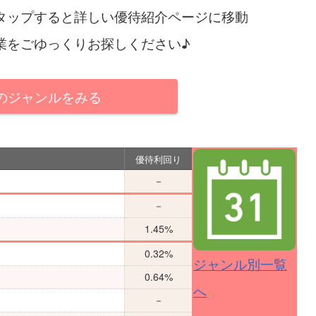
タップすると詳しい優待紹介ページに移動
業をごゆっくりお探しください♪
のジャンルをみる
優待利回り
－
－
1.45%
0.32%
ジャンル別一覧
0.64%
へ
－