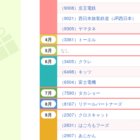
（9008）京王電鉄
（9021）西日本旅客鉄道（JR西日本）
（9305）ヤマタネ
（3361）トーエル
4月
なし
5月
（3405）クラレ
6月
（6498）キッツ
（6504）富士電機
（7590）タカショー
7月
（8167）リテールパートナーズ
8月
（2307）クロスキャット
9月
（2831）はごろもフーズ
（2907）あじかん