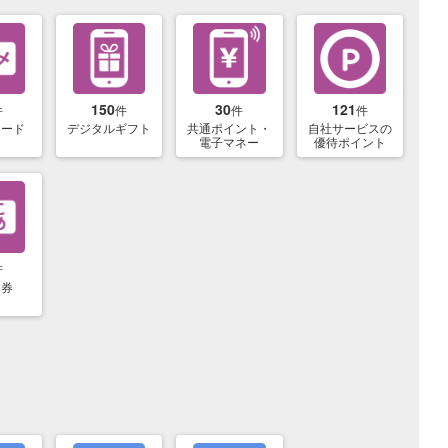
150
30
121
件
件
件
件
カード
デジタルギフト
共通ポイント・
自社サービスの
電子マネー
優待ポイント
件
め券