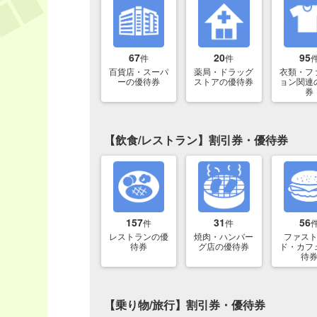
67
20
95
件
件
百貨店・スーパ
薬局・ドラッグ
衣類・フ
ーの優待券
ストアの優待券
ョン関連
券
【飲食/レストラン】割引券・優待券
157
31
56
件
件
レストランの優
焼肉・ハンバー
ファス
待券
グ店の優待券
ド・カフ
待
【乗り物/旅行】割引券・優待券