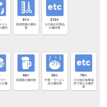
51
213
件
件
件
ァッシ
美容関連の優待
その他の日用品
の優待
券
の優待券
49
35
79
件
件
件
件
トフー
居酒屋の優待券
中華・ラーメン
その他の食事場
ェの優
店の優待券
所で使える優待
券
券