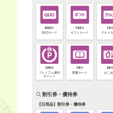
644
142
12
件
件
QUOカード
ギフトカード
グルメ
129
19
26
件
件
プレミアム優待
図書カード
おこ
ポイント
割引券・優待券
【日用品】割引券・優待券