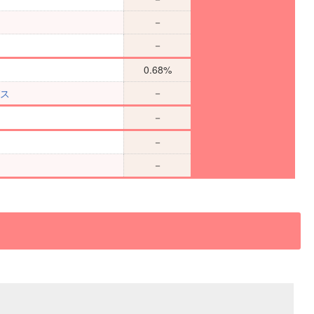
－
－
0.68%
－
グス
－
－
－