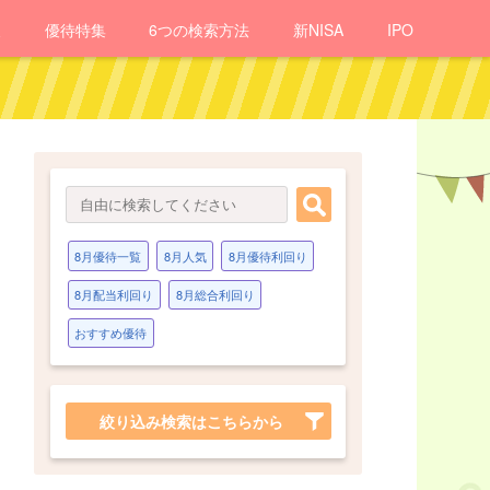
報
優待
特集
6つの検索方法
新NISA
IPO
8月優待一覧
8月人気
8月優待利回り
8月配当利回り
8月総合利回り
おすすめ優待
絞り込み検索はこちらから