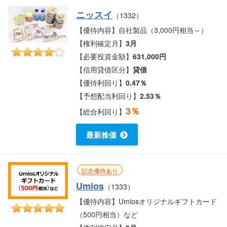
ニッスイ
（1332）
【優待内容】自社製品（3,000円相当～）
【権利確定月】
3月
【必要投資金額】
631,000円
【信用貸借区分】
貸借
【優待利回り】
0.47％
【予想配当利回り】
2.53％
3％
【総合利回り】
最新株価
記念優待あり
Umios
（1333）
【優待内容】Umiosオリジナルギフトカード
（500円相当）など