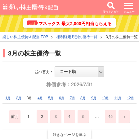
優待をさがす
メニュー
マネックス 最大2,000円相当もらえる
注目
楽しい株主優待＆配当 TOP
権利確定月別の優待一覧
3月の株主優待一覧
3月の株主優待一覧
並べ替え：
株価参考：2026/7/31
1
2
3
4
5
6
7
8
9
10
11
12
月
月
月
月
月
月
月
月
月
月
月
月
前月
1
2
3
4
5
…
45
>
好きなページを選ぶ