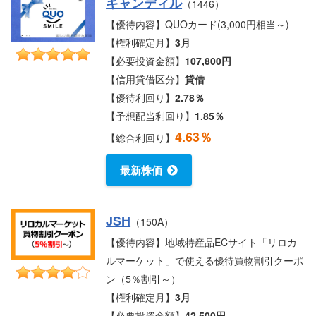
キャンディル
（1446）
【優待内容】QUOカード(3,000円相当～)
【権利確定月】
3月
【必要投資金額】
107,800円
【信用貸借区分】
貸借
【優待利回り】
2.78％
【予想配当利回り】
1.85％
4.63％
【総合利回り】
最新株価
JSH
（150A）
【優待内容】地域特産品ECサイト「リロカ
ルマーケット」で使える優待買物割引クーポ
ン（5％割引～）
【権利確定月】
3月
【必要投資金額】
42,500円