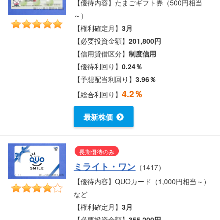
【優待内容】たまごギフト券（500円相当
～）
【権利確定月】
3月
【必要投資金額】
201,800円
【信用貸借区分】
制度信用
【優待利回り】
0.24％
【予想配当利回り】
3.96％
4.2％
【総合利回り】
最新株価
長期優待のみ
ミライト・ワン
（1417）
【優待内容】QUOカード（1,000円相当～）
など
【権利確定月】
3月
【必要投資金額】
355,200円