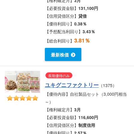
【権利確定月】
3月
【必要投資金額】
131,100円
【信用貸借区分】
貸借
【優待利回り】
0.38％
【予想配当利回り】
3.43％
3.81％
【総合利回り】
最新株価
長期優待のみ
ユキグニファクトリー
（1375）
【優待内容】自社製品セット（3,000円相当
～）
【権利確定月】
3月
【必要投資金額】
116,600円
【信用貸借区分】
制度信用
【優待利回り】
2.57％