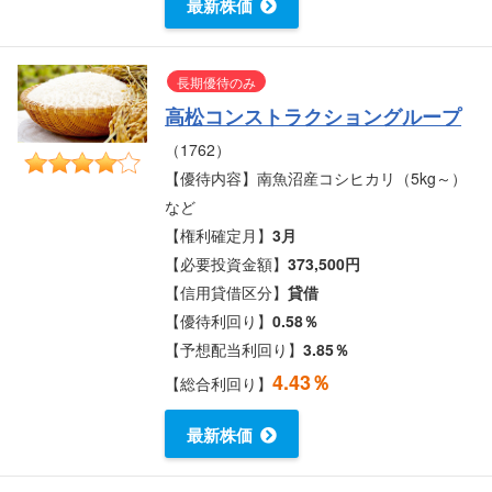
最新株価
長期優待のみ
高松コンストラクショングループ
（1762）
【優待内容】南魚沼産コシヒカリ（5kg～）
など
【権利確定月】
3月
【必要投資金額】
373,500円
【信用貸借区分】
貸借
【優待利回り】
0.58％
【予想配当利回り】
3.85％
4.43％
【総合利回り】
最新株価