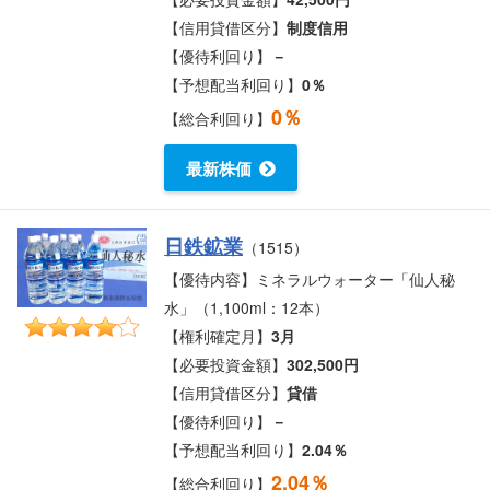
【信用貸借区分】
制度信用
【優待利回り】
－
【予想配当利回り】
0％
0％
【総合利回り】
最新株価
日鉄鉱業
（1515）
【優待内容】ミネラルウォーター「仙人秘
水」（1,100ml：12本）
【権利確定月】
3月
【必要投資金額】
302,500円
【信用貸借区分】
貸借
【優待利回り】
－
【予想配当利回り】
2.04％
2.04％
【総合利回り】