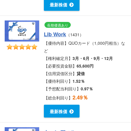
最新株価
長期優遇あり
Lib Work
（1431）
【優待内容】QUOカード（1,000円相当）な
ど
【権利確定月】
3月・6月・9月・12月
【必要投資金額】
65,600円
【信用貸借区分】
貸借
【優待利回り】
1.52％
【予想配当利回り】
0.97％
2.49％
【総合利回り】
最新株価