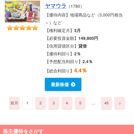
ヤマウラ
（1780）
【優待内容】地場商品など（3,000円相当
～）など
【権利確定月】
3月
【必要投資金額】
149,800円
【信用貸借区分】
貸借
【優待利回り】
2％
【予想配当利回り】
2.4％
4.4％
【総合利回り】
最新株価
前月
1
2
3
4
5
…
45
>
株主優待をさがす