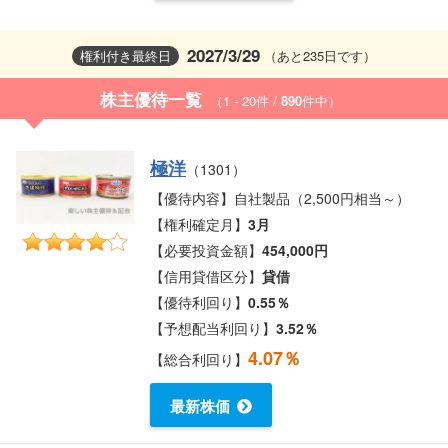
2027/3/29
権利付き最終日
（あと235日です）
株主優待一覧
（1 - 20件 /
890
件中）
極洋
（1301）
【優待内容】自社製品（2,500円相当～）
【権利確定月】
3月
【必要投資金額】
454,000円
【信用貸借区分】
貸借
【優待利回り】
0.55％
【予想配当利回り】
3.52％
4.07％
【総合利回り】
最新株価