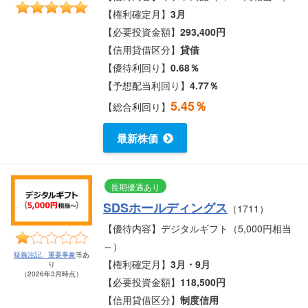
【権利確定月】
3月
【必要投資金額】
293,400円
【信用貸借区分】
貸借
【優待利回り】
0.68％
【予想配当利回り】
4.77％
5.45％
【総合利回り】
最新株価
長期優遇あり
SDSホールディングス
（1711）
【優待内容】デジタルギフト（5,000円相当
～）
疑義注記、重要事象
等あ
【権利確定月】
3月・9月
り
（2026年3月時点）
【必要投資金額】
118,500円
【信用貸借区分】
制度信用