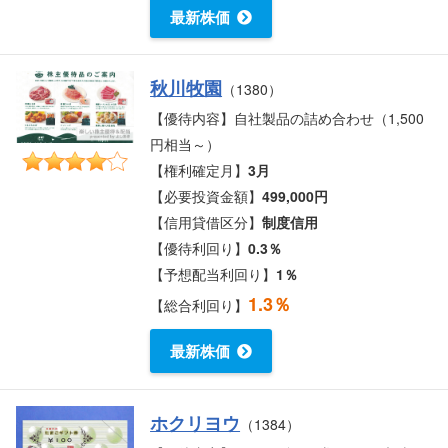
最新株価
秋川牧園
（1380）
【優待内容】自社製品の詰め合わせ（1,500
円相当～）
【権利確定月】
3月
【必要投資金額】
499,000円
【信用貸借区分】
制度信用
【優待利回り】
0.3％
【予想配当利回り】
1％
1.3％
【総合利回り】
最新株価
ホクリヨウ
（1384）