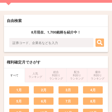
自由検索
8月
現在、
1,700
銘柄を紹介中！
権利確定月でさがす
総合
配当
優待
人気
すべて
利回り
利回り
利回り
ランキング
ランキング
ランキング
ランキング
1月
2月
3月
4月
5月
6月
7月
8月