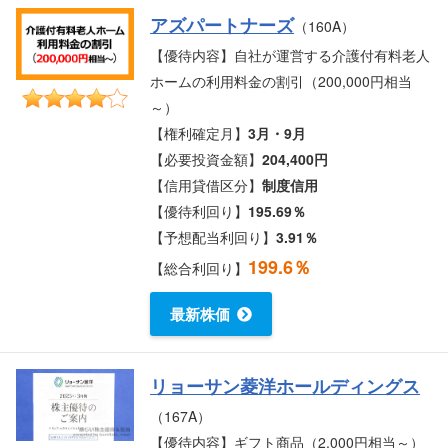
アズパートナーズ
（160A）
【優待内容】自社が運営する介護付有料老人
ホームの利用料金の割引（200,000円相当
～）
【権利確定月】
3月・9月
【必要投資金額】
204,400円
【信用貸借区分】
制度信用
【優待利回り】
195.69％
【予想配当利回り】
3.91％
199.6％
【総合利回り】
最新株価
リョーサン菱洋ホールディングス
（167A）
【優待内容】ギフト商品（2,000円相当～）