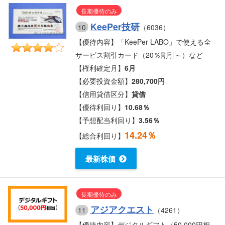
長期優待のみ
KeePer技研
10
（6036）
【優待内容】「KeePer LABO」で使える全
サービス割引カード（20％割引～）など
【権利確定月】
6月
【必要投資金額】
280,700円
【信用貸借区分】
貸借
【優待利回り】
10.68％
【予想配当利回り】
3.56％
14.24％
【総合利回り】
最新株価
長期優待のみ
アジアクエスト
11
（4261）
【優待内容】デジタルギフト（50,000円相