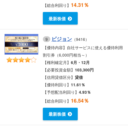
14.31％
【総合利回り】
最新株価
ビジョン
9
（9416）
【優待内容】自社サービスに使える優待利用
割引券（6,000円相当～）
【権利確定月】
6月・12月
【必要投資金額】
103,300円
【信用貸借区分】
貸借
【優待利回り】
11.61％
【予想配当利回り】
4.93％
16.54％
【総合利回り】
最新株価