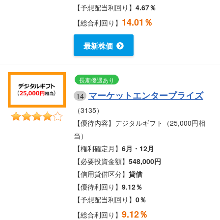
【予想配当利回り】
4.67％
14.01％
【総合利回り】
最新株価
長期優遇あり
マーケットエンタープライズ
14
（3135）
【優待内容】デジタルギフト（25,000円相
当）
【権利確定月】
6月・12月
【必要投資金額】
548,000円
【信用貸借区分】
貸借
【優待利回り】
9.12％
【予想配当利回り】
0％
9.12％
【総合利回り】