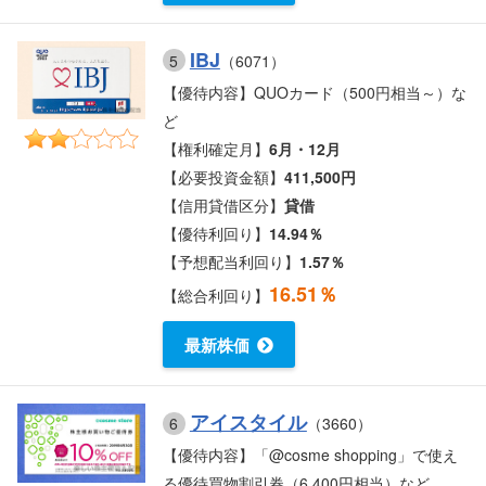
IBJ
5
（6071）
【優待内容】QUOカード（500円相当～）な
ど
【権利確定月】
6月・12月
【必要投資金額】
411,500円
【信用貸借区分】
貸借
【優待利回り】
14.94％
【予想配当利回り】
1.57％
16.51％
【総合利回り】
最新株価
アイスタイル
6
（3660）
【優待内容】「@cosme shopping」で使え
る優待買物割引券（6,400円相当）など