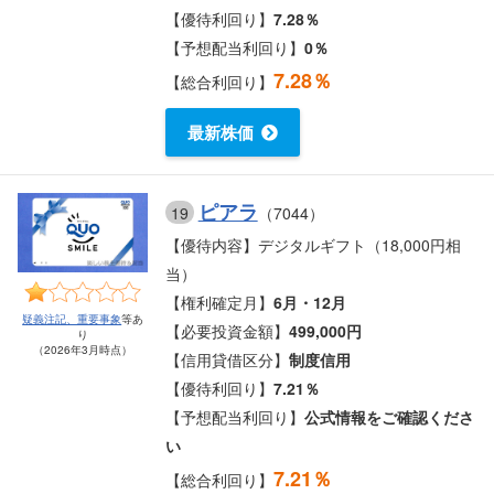
【優待利回り】
7.28％
【予想配当利回り】
0％
7.28％
【総合利回り】
最新株価
ピアラ
19
（7044）
【優待内容】デジタルギフト（18,000円相
当）
【権利確定月】
6月・12月
疑義注記、重要事象
等あ
【必要投資金額】
499,000円
り
（2026年3月時点）
【信用貸借区分】
制度信用
【優待利回り】
7.21％
【予想配当利回り】
公式情報をご確認くださ
い
7.21％
【総合利回り】