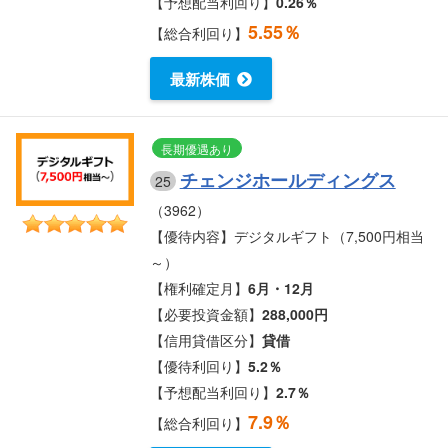
【予想配当利回り】
0.26％
5.55％
【総合利回り】
最新株価
長期優遇あり
チェンジホールディングス
25
（3962）
【優待内容】デジタルギフト（7,500円相当
～）
【権利確定月】
6月・12月
【必要投資金額】
288,000円
【信用貸借区分】
貸借
【優待利回り】
5.2％
【予想配当利回り】
2.7％
7.9％
【総合利回り】