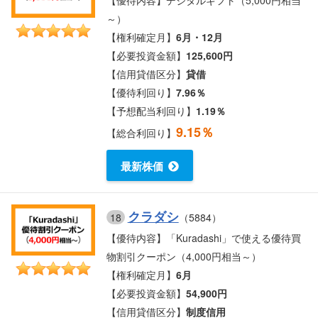
【優待内容】デジタルギフト（5,000円相当
～）
【権利確定月】
6月・12月
【必要投資金額】
125,600円
【信用貸借区分】
貸借
【優待利回り】
7.96％
【予想配当利回り】
1.19％
9.15％
【総合利回り】
最新株価
クラダシ
18
（5884）
【優待内容】「Kuradashi」で使える優待買
物割引クーポン（4,000円相当～）
【権利確定月】
6月
【必要投資金額】
54,900円
【信用貸借区分】
制度信用