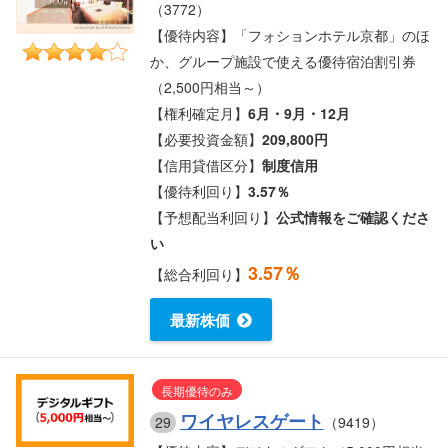
（3772）
【優待内容】「フォションホテル京都」のほ
か、グループ施設で使える優待宿泊割引券
（2,500円相当～）
【権利確定月】
6月・9月・12月
【必要投資金額】
209,800円
【信用貸借区分】
制度信用
【優待利回り】
3.57％
【予想配当利回り】
公式情報をご確認くださ
い
3.57％
【総合利回り】
最新株価
長期優待のみ
ワイヤレスゲート
29
（9419）