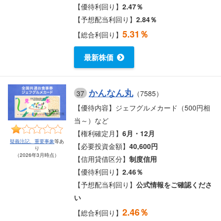
【優待利回り】
2.47％
【予想配当利回り】
2.84％
5.31％
【総合利回り】
最新株価
かんなん丸
37
（7585）
【優待内容】ジェフグルメカード（500円相
当～）など
【権利確定月】
6月・12月
疑義注記、重要事象
等あ
【必要投資金額】
40,600円
り
（2026年3月時点）
【信用貸借区分】
制度信用
【優待利回り】
2.46％
【予想配当利回り】
公式情報をご確認くださ
い
2.46％
【総合利回り】