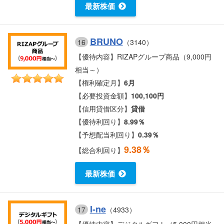
最新株価
BRUNO
16
（3140）
【優待内容】RIZAPグループ商品（9,000円
相当～）
【権利確定月】
6月
【必要投資金額】
100,100円
【信用貸借区分】
貸借
【優待利回り】
8.99％
【予想配当利回り】
0.39％
9.38％
【総合利回り】
最新株価
I-ne
17
（4933）