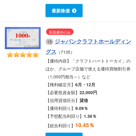
最新株価
長期優待のみ
ジャパンクラフトホールディン
15
グス
（7135）
【優待内容】「クラフトハートトーカイ」の
ほか、グループ店舗で使える優待買物割引券
（1,000円相当～）など
【権利確定月】
6月・12月
【必要投資金額】
22,000円
【信用貸借区分】
貸借
【優待利回り】
9.09％
【予想配当利回り】
1.36％
10.45％
【総合利回り】