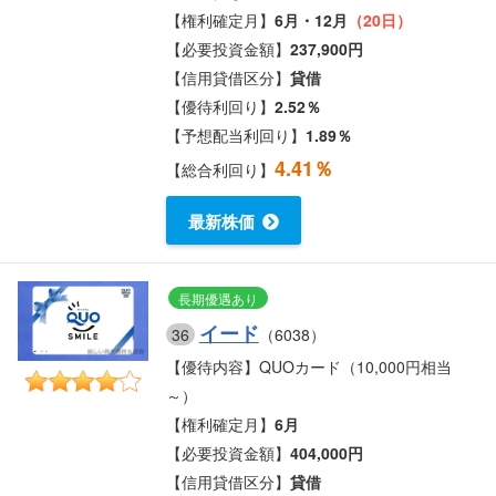
【権利確定月】
6月・12月
（20日）
【必要投資金額】
237,900円
【信用貸借区分】
貸借
【優待利回り】
2.52％
【予想配当利回り】
1.89％
4.41％
【総合利回り】
最新株価
長期優遇あり
イード
36
（6038）
【優待内容】QUOカード（10,000円相当
～）
【権利確定月】
6月
【必要投資金額】
404,000円
【信用貸借区分】
貸借