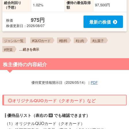
総合利回り
優待の最低取得
1.02%
97,500円
（予想）
額
975円
株価
最新の株価
株価更新
日
：2026/08/07
ジャンル一覧
#QUOカード
#飲料
#お肉
#お菓子
… 続きを表示
#野菜
株主優待の内容紹介
優待変更情報開示日（2026/05/14）｜
PDF
◎オリジナルQUOカード（クオカード）など
（1）オリジナルQUOカード（クオカード）