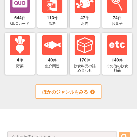
644
113
47
74
件
件
件
件
QUOカード
飲料
お肉
お菓子
4
40
170
140
件
件
件
件
野菜
魚介関連
飲食料品の詰
その他の飲食
め合わせ
料品
ほかのジャンルをみる