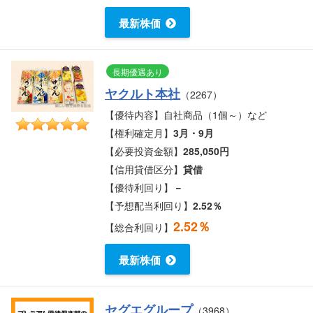
最新株価
長期優遇あり
ヤクルト本社
（2267）
【優待内容】自社商品（1個～）など
【権利確定月】
3月・9月
【必要投資金額】
285,050円
【信用貸借区分】
貸借
【優待利回り】
－
【予想配当利回り】
2.52％
2.52％
【総合利回り】
最新株価
セグエグループ
（3968）