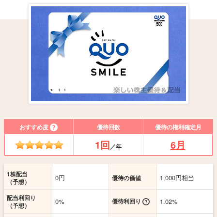
おすすめ度
優待回数
優待の権利確定月
1回
6月
／年
1株配当
0円
1,000円相当
優待の価値
（予想）
配当利回り
0%
優待利回り
1.02%
（予想）