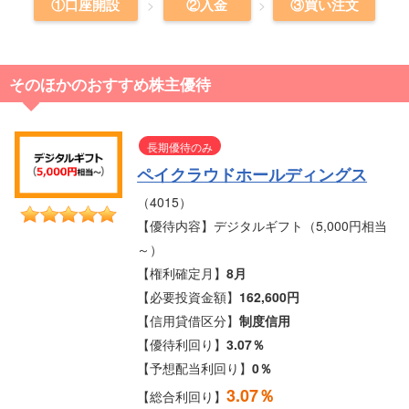
①口座開設
②入金
③買い注文
そのほかのおすすめ株主優待
長期優待のみ
ペイクラウドホールディングス
（4015）
【優待内容】デジタルギフト（5,000円相当
～）
【権利確定月】
8月
【必要投資金額】
162,600円
【信用貸借区分】
制度信用
【優待利回り】
3.07％
【予想配当利回り】
0％
3.07％
【総合利回り】