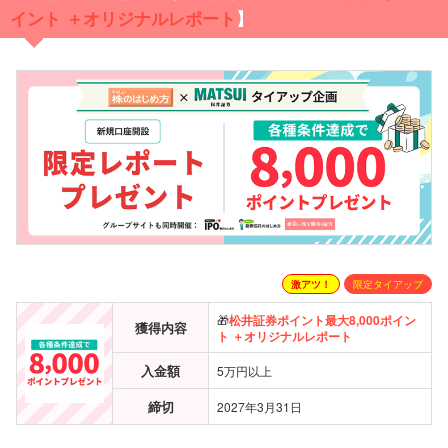
イント ＋オリジナルレポート
】
激アツ！
限定タイアップ
🎁
松井証券ポイント
最大
8,000ポイン
獲得内容
ト ＋オリジナルレポート
入金額
5万円以上
締切
2027年3月31日