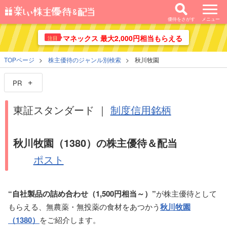
優待をさがす
メニュー
マネックス 最大2,000円相当もらえる
注目
TOPページ
株主優待のジャンル別検索
秋川牧園
PR
東証スタンダード ｜
制度信用銘柄
秋川牧園（1380）の株主優待＆配当
ポスト
“自社製品の詰め合わせ（1,500円相当～）”
が株主優待として
もらえる、無農薬・無投薬の食材をあつかう
秋川牧園
（1380）
をご紹介します。