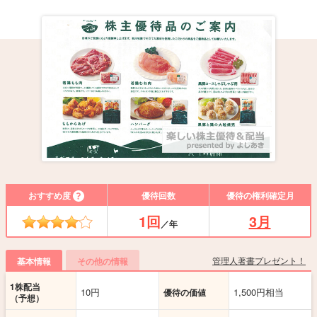
おすすめ度
優待回数
優待の権利確定月
1回
3月
／年
管理人著書プレゼント！
基本情報
その他の情報
1株配当
10円
1,500円相当
優待の価値
（予想）