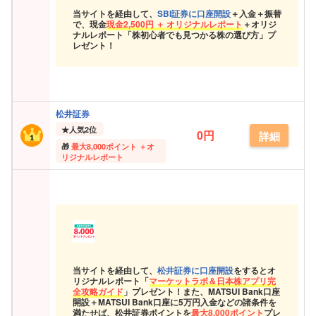
当サイトを経由して、
SBI証券に口座開設
＋入金＋振替
で、現金
現金
2,500円 ＋ オリジナルレポート
＋オリジ
ナルレポート「株初心者でも見つかる株の選び方」プ
レゼント！
松井証券
★
人気2位
0円
詳細
最大
8,000ポイント ＋オ
リジナルレポート
当サイトを経由して、
松井証券に口座開設
をするとオ
リジナルレポート「
マーケットラボ＆日本株アプリ完
全攻略ガイド
」プレゼント！また、MATSUI Bank口座
開設＋MATSUI Bank口座に5万円入金などの諸条件を
満たせば、松井証券ポイントを
最大8,000ポイント
プレ