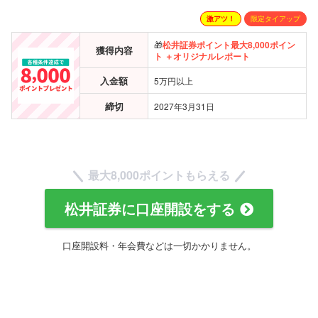
激アツ！
限定タイアップ
🎁
松井証券ポイント
最大
8,000ポイン
獲得内容
ト ＋オリジナルレポート
入金額
5万円以上
締切
2027年3月31日
最大8,000ポイントもらえる
松井証券に口座開設をする
口座開設料・年会費などは一切かかりません。