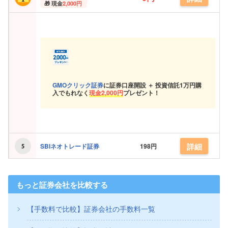
現金
2,000円
GMOクリック証券
に証券口座開設 ＋ 投資信託
1万円購
入でもれなく
現金
2,000円
プレゼント！
詳細
SBIネオトレード証券
198円
もっと証券会社を比較する
【手数料で比較】証券会社の手数料一覧