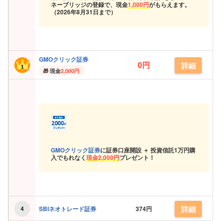
ネーブリッジの登録で、現金
1,000円
がもらえます。
（
2026年8月31日まで）
GMOクリック証券
0円
詳細
現金
2,000円
GMOクリック証券
に証券口座開設 ＋ 投資信託
1万円購
入でもれなく
現金
2,000円
プレゼント！
詳細
SBIネオトレード証券
374円