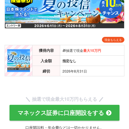
現金もらえる
獲得内容
🎁抽選で現金
最大10万円
入金額
指定なし
締切
2026年8月31日
抽選で現金
最大10万円
もらえる
マネックス証券に口座開設をする
口座開設料・年会費などは一切かかりません。