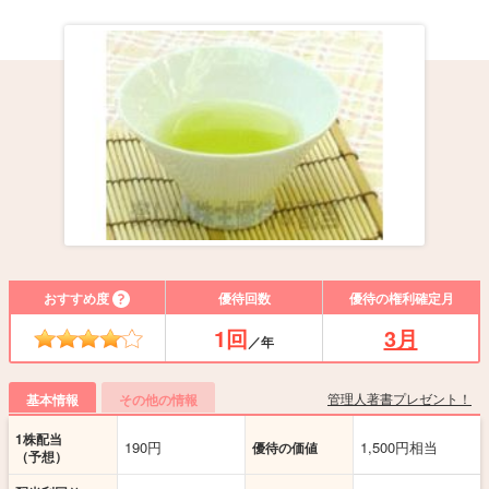
おすすめ度
優待回数
優待の権利確定月
1回
3月
／年
管理人著書プレゼント！
基本情報
その他の情報
1株配当
190円
1,500円相当
優待の価値
（予想）