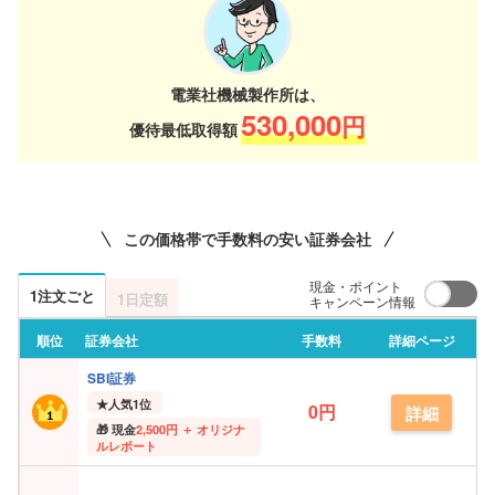
電業社機械製作所は、
530,000
円
優待最低取得額
この価格帯で手数料の安い証券会社
現金・ポイント
1注文ごと
1日定額
キャンペーン情報
順位
証券会社
手数料
詳細ページ
SBI証券
★
人気1位
0円
詳細
現金
2,500円 ＋ オリジナ
ルレポート