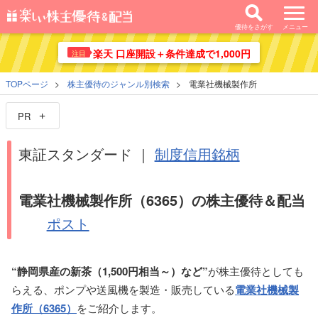
優待をさがす
メニュー
楽天 口座開設＋条件達成で1,000円
注目
TOPページ
株主優待のジャンル別検索
電業社機械製作所
PR
東証スタンダード ｜
制度信用銘柄
電業社機械製作所（6365）の株主優待＆配当
ポスト
“静岡県産の新茶（1,500円相当～）など”
が株主優待としても
らえる、ポンプや送風機を製造・販売している
電業社機械製
作所（6365）
をご紹介します。