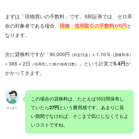
まずは「現物買いの手数料」です。SBI証券では、ゼロ革
命の対象者である場合、
現物・信用取引の手数料が0円
と
なります。
次に貸株料ですが「90,000円
× 1.10％
（約定代金）
（貸株料率）
÷ 365 × 2日
」という計算で
5.4円
が
（信用売した株の保有日数）
かかってきます。
この場合の貸株料は、たとえば10日間保有し
ていたら
27円
という費用感です。あまりに長
ひっきー
い期間でなければ、そこまで気にしなくてもよ
いコストですね。