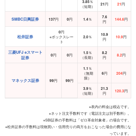
3.85
％
21
円
21
円
（短期）
7.6
SMBC日興証券
137
円
0
円
1.4
％
144.6
円
円
0
円
10.9
松井証券
※ボックスレー
2.0
％
10.9
円
円
ト
三菱UFJ eスマート
1.5
％
8.2
0
円
0
円
8.2
円
証券
（長期）
円
1.1
％
（無期
6
円
204
円
限）
マネックス証券
99
円
99
円
3.9
％
21.3
120.3
円
（短期）
円
※表内の料金は税込です。
※ネット注文手数料です（電話注文は別手数料）。
※SBI証券の手数料は「ゼロ革命対象者」の場合です。
※松井証券の手数料は現物買い・信用売りの両方をおこなった場合の費用にな
っています。