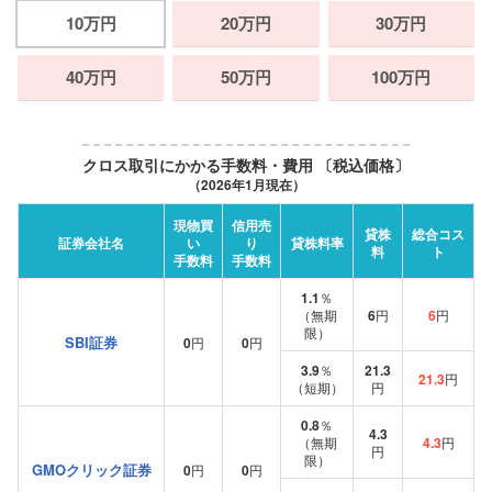
10万円
20万円
30万円
40万円
50万円
100万円
クロス取引にかかる手数料・費用 〔税込価格〕
（2026年1月現在）
現物買
信用売
貸株
総合コス
証券会社名
い
り
貸株料率
料
ト
手数料
手数料
1.1
％
（無期
6
円
6
円
限）
SBI証券
0
円
0
円
3.9
％
21.3
21.3
円
（短期）
円
0.8
％
4.3
（無期
4.3
円
円
限）
GMOクリック証券
0
円
0
円