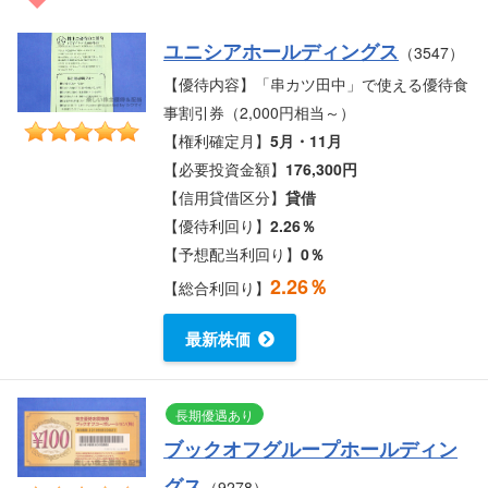
ユニシアホールディングス
（3547）
【優待内容】「串カツ田中」で使える優待食
事割引券（2,000円相当～）
【権利確定月】
5月・11月
【必要投資金額】
176,300円
【信用貸借区分】
貸借
【優待利回り】
2.26％
【予想配当利回り】
0％
2.26％
【総合利回り】
最新株価
長期優遇あり
ブックオフグループホールディン
グス
（9278）