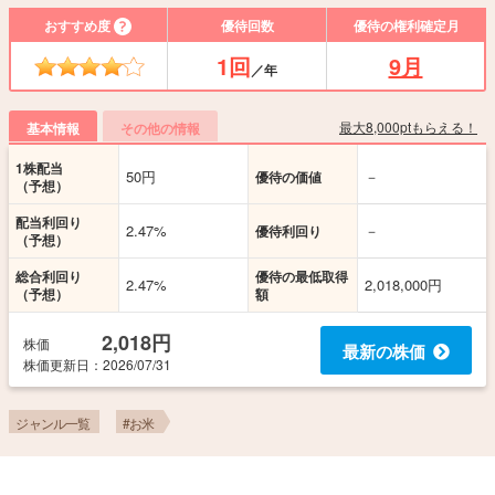
おすすめ度
優待回数
優待の権利確定月
1回
9月
／年
最大8,000ptもらえる！
基本情報
その他の情報
1株配当
50円
－
優待の価値
（予想）
配当利回り
2.47%
－
優待利回り
（予想）
総合利回り
優待の最低取得
2.47%
2,018,000円
（予想）
額
2,018円
株価
最新の株価
株価更新
日
：2026/07/31
ジャンル一覧
#お米