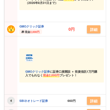
（
2026年8月31日まで）
GMOクリック証券
0円
詳細
現金
2,000円
GMOクリック証券
に証券口座開設 ＋ 投資信託
1万円購
入でもれなく
現金
2,000円
プレゼント！
詳細
SBIネオトレード証券
660円