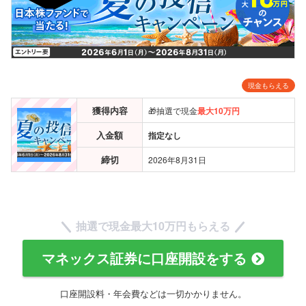
現金もらえる
獲得内容
🎁抽選で現金
最大10万円
入金額
指定なし
締切
2026年8月31日
抽選で現金
最大10万円
もらえる
マネックス証券に口座開設をする
口座開設料・年会費などは一切かかりません。