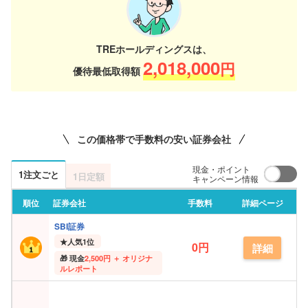
TREホールディングスは、
2,018,000
円
優待最低取得額
この価格帯で手数料の安い証券会社
現金・ポイント
1注文ごと
1日定額
キャンペーン情報
順位
証券会社
手数料
詳細ページ
SBI証券
★
人気1位
0円
詳細
現金
2,500円 ＋ オリジナ
ルレポート