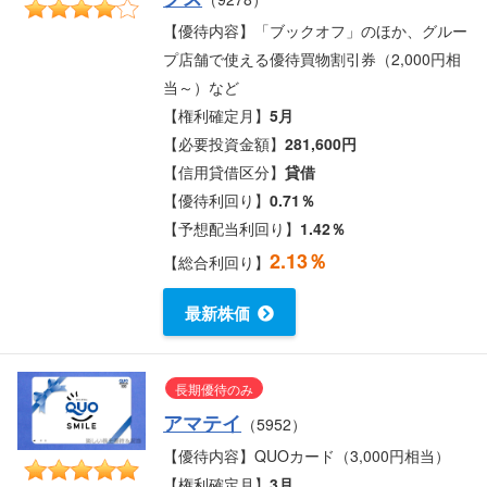
【優待内容】「ブックオフ」のほか、グルー
プ店舗で使える優待買物割引券（2,000円相
当～）など
【権利確定月】
5月
【必要投資金額】
281,600円
【信用貸借区分】
貸借
【優待利回り】
0.71％
【予想配当利回り】
1.42％
2.13％
【総合利回り】
最新株価
長期優待のみ
アマテイ
（5952）
【優待内容】QUOカード（3,000円相当）
【権利確定月】
3月