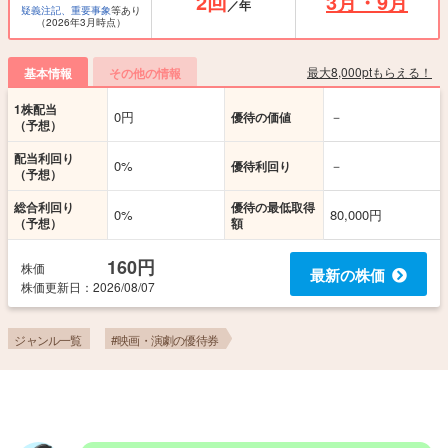
2回
3月・9月
／年
疑義注記、重要事象
等あり
（2026年3月時点）
最大8,000ptもらえる！
基本情報
その他の情報
1株配当
0円
－
優待の価値
（予想）
配当利回り
0%
－
優待利回り
（予想）
総合利回り
優待の最低取得
0%
80,000円
（予想）
額
160円
株価
最新の株価
株価更新
日
：2026/08/07
ジャンル一覧
#映画・演劇の優待券