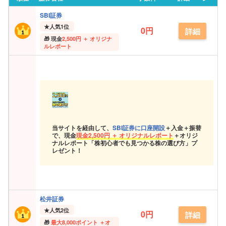
SBI証券
★
人気1位
0円
詳細
現金
2,500円 ＋ オリジナ
ルレポート
当サイトを経由して、
SBI証券に口座開設
＋入金＋振替
で、現金
現金
2,500円 ＋ オリジナルレポート
＋オリジ
ナルレポート「株初心者でも見つかる株の選び方」プ
レゼント！
松井証券
★
人気2位
0円
詳細
最大
8,000ポイント ＋オ