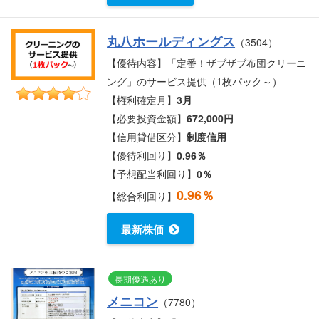
丸八ホールディングス
（3504）
【優待内容】「定番！ザブザブ布団クリーニ
ング」のサービス提供（1枚パック～）
【権利確定月】
3月
【必要投資金額】
672,000円
【信用貸借区分】
制度信用
【優待利回り】
0.96％
【予想配当利回り】
0％
0.96％
【総合利回り】
最新株価
長期優遇あり
メニコン
（7780）