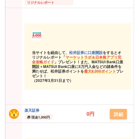
リジナルレポート
当サイトを経由して、
松井証券に口座開設
をするとオ
リジナルレポート「
マーケットラボ＆日本株アプリ完
全攻略ガイド
」プレゼント！また、MATSUI Bank口座
開設＋MATSUI Bank口座に5万円入金などの諸条件を
満たせば、松井証券ポイントを
最大8,000ポイント
プレ
ゼント！
（2027年3月31日まで）
楽天証券
0円
詳細
現金
1,000円