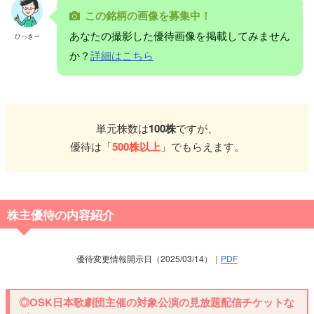
この銘柄の画像を募集中！
あなたの撮影した優待画像を掲載してみません
ひっきー
か？
詳細はこちら
単元株数は
100株
ですが、
優待は「
500株以上
」でもらえます。
株主優待の内容紹介
優待変更情報開示日（2025/03/14）｜
PDF
◎OSK日本歌劇団主催の対象公演の見放題配信チケットな