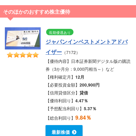
そのほかのおすすめ株主優待
長期優遇あり
ジャパンインベストメントアドバ
イザー
（7172）
【優待内容】日本証券新聞デジタル版の購読
券（3か月分：9,000円相当～）など
【権利確定月】
12月
【必要投資金額】
200,900円
【信用貸借区分】
貸借
【優待利回り】
4.47％
【予想配当利回り】
5.37％
9.84％
【総合利回り】
最新株価