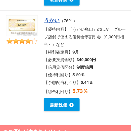
うかい
（7621）
【優待内容】「うかい鳥山」のほか、グルー
プ店舗で使える優待食事割引券（9,000円相
当～）など
【権利確定月】
9月
【必要投資金額】
340,000円
【信用貸借区分】
制度信用
【優待利回り】
5.29％
【予想配当利回り】
0.44％
5.73％
【総合利回り】
最新株価