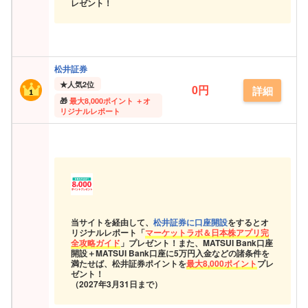
レゼント！
松井証券
★
人気2位
0円
詳細
最大
8,000ポイント ＋オ
リジナルレポート
当サイトを経由して、
松井証券に口座開設
をするとオ
リジナルレポート「
マーケットラボ＆日本株アプリ完
全攻略ガイド
」プレゼント！また、MATSUI Bank口座
開設＋MATSUI Bank口座に5万円入金などの諸条件を
満たせば、松井証券ポイントを
最大8,000ポイント
プレ
ゼント！
（2027年3月31日まで）