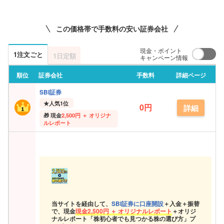
この価格帯で手数料の安い証券会社
現金・ポイント
1注文ごと
1日定額
キャンペーン情報
順位
証券会社
手数料
詳細ページ
SBI証券
★
人気1位
0円
詳細
現金
2,500円 ＋ オリジナ
ルレポート
当サイトを経由して、
SBI証券に口座開設
＋入金＋振替
で、現金
現金
2,500円 ＋ オリジナルレポート
＋オリジ
ナルレポート「株初心者でも見つかる株の選び方」プ