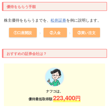
優待をもらう手順
株主優待をもらうまでを、
松井証券
を例に説明します。
①口座開設
②入金
③買い注文
おすすめの証券会社は？
ナフコは、
223,400
円
優待最低取得額