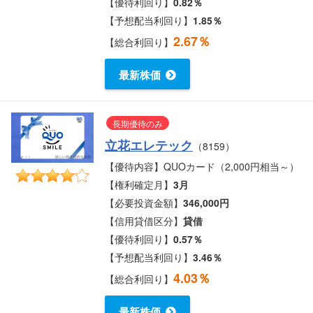
【優待利回り】
0.82％
【予想配当利回り】
1.85％
2.67％
【総合利回り】
最新株価
長期優待のみ
立花エレテック
（8159）
【優待内容】QUOカード（2,000円相当～）
【権利確定月】
3月
【必要投資金額】
346,000円
【信用貸借区分】
貸借
【優待利回り】
0.57％
【予想配当利回り】
3.46％
4.03％
【総合利回り】
最新株価