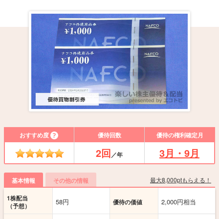
おすすめ度
優待回数
優待の権利確定月
2回
3月・9月
／年
最大8,000ptもらえる！
基本情報
その他の情報
1株配当
58円
2,000円相当
優待の価値
（予想）