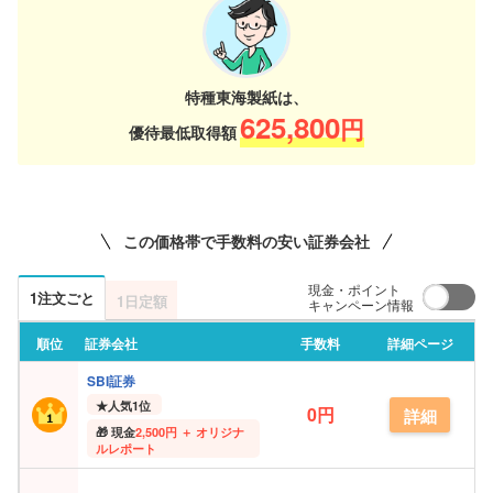
特種東海製紙は、
625,800
円
優待最低取得額
この価格帯で手数料の安い証券会社
現金・ポイント
1注文ごと
1日定額
キャンペーン情報
順位
証券会社
手数料
詳細ページ
SBI証券
★
人気1位
0円
詳細
現金
2,500円 ＋ オリジナ
ルレポート