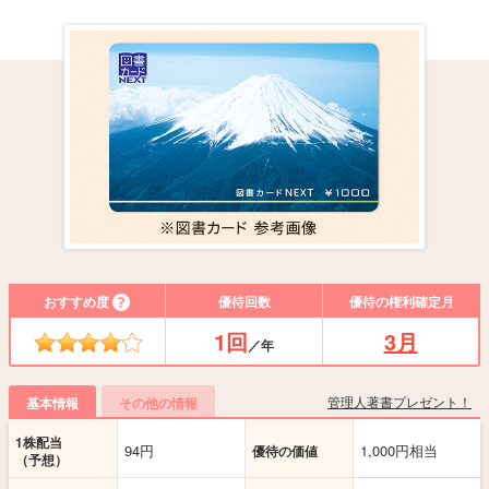
おすすめ度
優待回数
優待の権利確定月
1回
3月
／年
管理人著書プレゼント！
基本情報
その他の情報
1株配当
94円
1,000円相当
優待の価値
（予想）