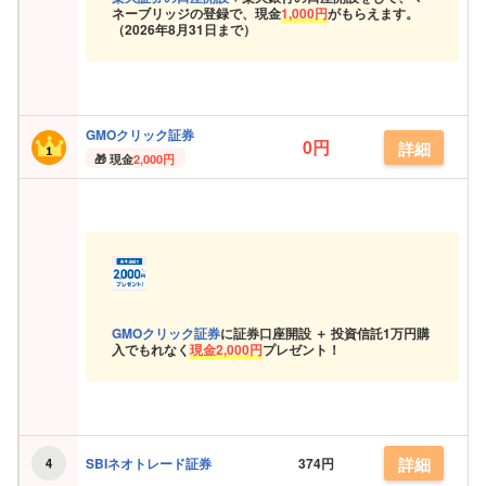
ネーブリッジの登録で、現金
1,000円
がもらえます。
（
2026年8月31日まで）
GMOクリック証券
0円
詳細
現金
2,000円
GMOクリック証券
に証券口座開設 ＋ 投資信託
1万円購
入でもれなく
現金
2,000円
プレゼント！
詳細
SBIネオトレード証券
374円