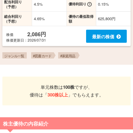
配当利回り
4.5%
優待利回り
0.15%
（予想）
総合利回り
優待の最低取得
4.65%
625,800円
（予想）
額
2,086円
株価
最新の株価
株価更新
日
：2026/07/31
ジャンル一覧
#図書カード
#家庭用品
単元株数は
100株
ですが、
優待は「
300株以上
」でもらえます。
株主優待の内容紹介