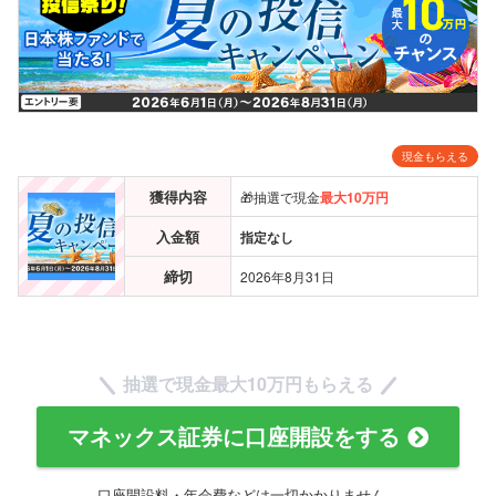
現金もらえる
獲得内容
🎁抽選で現金
最大10万円
入金額
指定なし
締切
2026年8月31日
抽選で現金
最大10万円
もらえる
マネックス証券に口座開設をする
口座開設料・年会費などは一切かかりません。