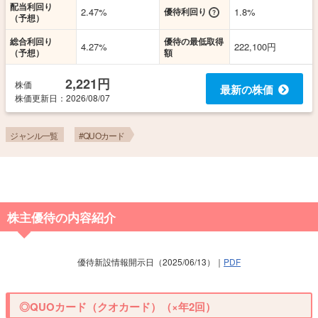
配当利回り
2.47%
優待利回り
1.8%
（予想）
総合利回り
優待の最低取得
4.27%
222,100円
（予想）
額
2,221円
株価
最新の株価
株価更新
日
：2026/08/07
ジャンル一覧
#QUOカード
株主優待の内容紹介
優待新設情報開示日（2025/06/13）｜
PDF
◎QUOカード（クオカード）（×年2回）