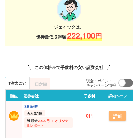
ジェイックは、
222,100
円
優待最低取得額
この価格帯で手数料の安い証券会社
現金・ポイント
1注文ごと
1日定額
キャンペーン情報
順位
証券会社
手数料
詳細ページ
SBI証券
★
人気1位
0円
詳細
現金
2,500円 ＋ オリジナ
ルレポート