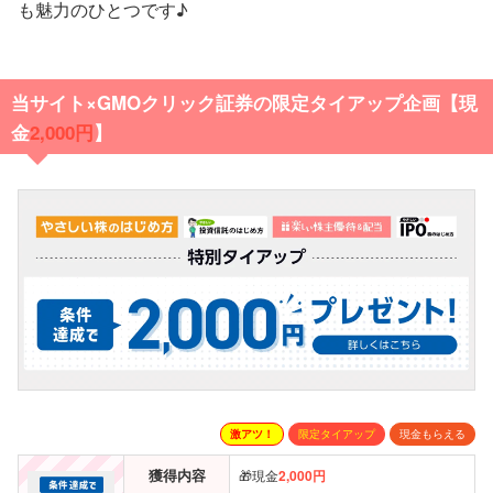
も魅力のひとつです♪
当サイト×GMOクリック証券の限定タイアップ企画【現
金
2,000円
】
激アツ！
限定タイアップ
現金もらえる
獲得内容
🎁現金
2,000円