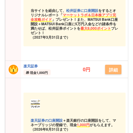
当サイトを経由して、
松井証券に口座開設
をするとオ
リジナルレポート「
マーケットラボ＆日本株アプリ完
全攻略ガイド
」プレゼント！また、MATSUI Bank口座
開設＋MATSUI Bank口座に5万円入金などの諸条件を
満たせば、松井証券ポイントを
最大8,000ポイント
プレ
ゼント！
（2027年3月31日まで）
楽天証券
0円
詳細
現金
1,000円
楽天証券の口座開設
＋楽天銀行の口座開設をして、マ
ネーブリッジの登録で、現金
1,000円
がもらえます。
（
2026年8月31日まで）