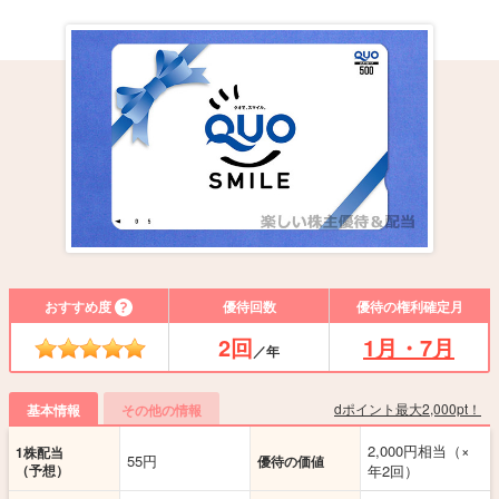
おすすめ度
優待回数
優待の権利確定月
2回
1月・7月
／年
dポイント最大2,000pt！
基本情報
その他の情報
2,000円相当（×
1株配当
55円
優待の価値
（予想）
年2回）