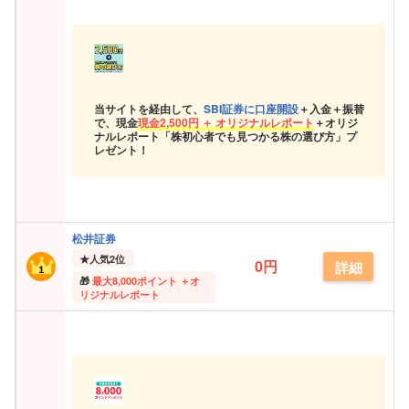
当サイトを経由して、
SBI証券に口座開設
＋入金＋振替
で、現金
現金
2,500円 ＋ オリジナルレポート
＋オリジ
ナルレポート「株初心者でも見つかる株の選び方」プ
レゼント！
松井証券
★
人気2位
0円
詳細
最大
8,000ポイント ＋オ
リジナルレポート