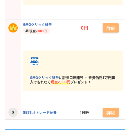
GMOクリック証券
0円
詳細
現金
2,000円
GMOクリック証券
に証券口座開設 ＋ 投資信託
1万円購
入でもれなく
現金
2,000円
プレゼント！
詳細
SBIネオトレード証券
198円