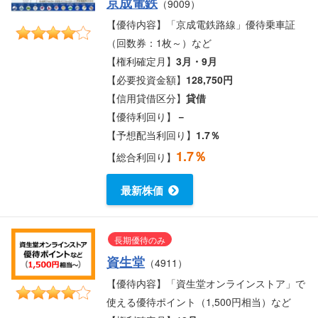
京成電鉄
（9009）
【優待内容】「京成電鉄路線」優待乗車証
（回数券：1枚～）など
【権利確定月】
3月・9月
【必要投資金額】
128,750円
【信用貸借区分】
貸借
【優待利回り】
－
【予想配当利回り】
1.7％
1.7％
【総合利回り】
最新株価
長期優待のみ
資生堂
（4911）
【優待内容】「資生堂オンラインストア」で
使える優待ポイント（1,500円相当）など