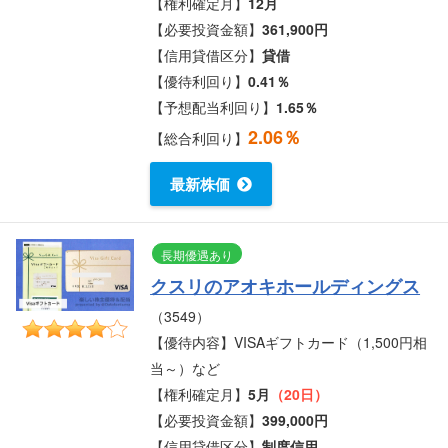
【権利確定月】
12月
【必要投資金額】
361,900円
【信用貸借区分】
貸借
【優待利回り】
0.41％
【予想配当利回り】
1.65％
2.06％
【総合利回り】
最新株価
長期優遇あり
クスリのアオキホールディングス
（3549）
【優待内容】VISAギフトカード（1,500円相
当～）など
【権利確定月】
5月
（20日）
【必要投資金額】
399,000円
【信用貸借区分】
制度信用