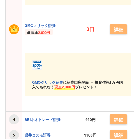
GMOクリック証券
0円
詳細
現金
2,000円
GMOクリック証券
に証券口座開設 ＋ 投資信託
1万円購
入でもれなく
現金
2,000円
プレゼント！
詳細
SBIネオトレード証券
440円
詳細
岩井コスモ証券
1100円