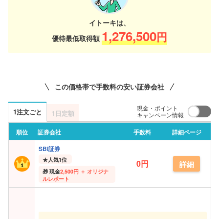
イトーキは、
1,276,500
円
優待最低取得額
この価格帯で手数料の安い証券会社
現金・ポイント
1注文ごと
1日定額
キャンペーン情報
順位
証券会社
手数料
詳細ページ
SBI証券
★
人気1位
0円
詳細
現金
2,500円 ＋ オリジナ
ルレポート