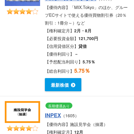
【優待内容】「MIX.Tokyo」のほか、グルー
プECサイトで使える優待買物割引券（20％
割引：1冊分～）など
【権利確定月】
2月・8月
【必要投資金額】
121,700円
【信用貸借区分】
貸借
【優待利回り】
－
【予想配当利回り】
5.75％
5.75％
【総合利回り】
最新株価
長期優遇あり
INPEX
（1605）
【優待内容】施設見学会（抽選）
【権利確定月】
12月