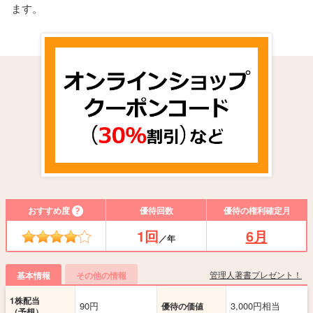
ます。
おすすめ度
優待回数
優待の権利確定月
1回
6月
／年
管理人著書プレゼント！
基本情報
その他の情報
1株配当
90円
3,000円相当
優待の価値
（予想）