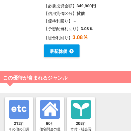
【必要投資金額】
349,900円
【信用貸借区分】
貸借
【優待利回り】
－
【予想配当利回り】
3.08％
3.08％
【総合利回り】
最新株価
この優待が含まれるジャンル
212
60
208
件
件
件
その他の日用
住宅関連の優
寄付・社会貢