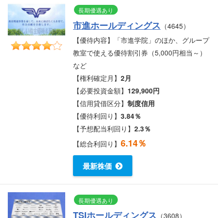
長期優遇あり
市進ホールディングス
（4645）
【優待内容】「市進学院」のほか、グループ
教室で使える優待割引券（5,000円相当～）
など
【権利確定月】
2月
【必要投資金額】
129,900円
【信用貸借区分】
制度信用
【優待利回り】
3.84％
【予想配当利回り】
2.3％
6.14％
【総合利回り】
最新株価
長期優遇あり
TSIホールディングス
（3608）