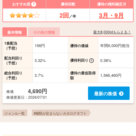
おすすめ度
優待回数
優待の権利確定月
2回
3月・9月
／年
最大8,000ptもらえる！
基本情報
その他の情報
1株配当
156円
年間6,000円相当
優待の価値
（予想）
配当利回り
3.32%
優待利回り
0.38%
（予想）
総合利回り
優待の最低取得
3.7%
1,566,460円
（予想）
額
4,690円
株価
最新の株価
株価更新
日
：2026/07/31
ジャンル一覧
#種類が定まらないカタログギフト