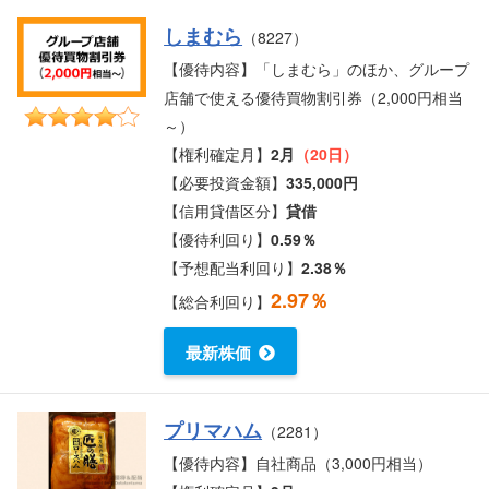
しまむら
（8227）
【優待内容】「しまむら」のほか、グループ
店舗で使える優待買物割引券（2,000円相当
～）
【権利確定月】
2月
（20日）
【必要投資金額】
335,000円
【信用貸借区分】
貸借
【優待利回り】
0.59％
【予想配当利回り】
2.38％
2.97％
【総合利回り】
最新株価
プリマハム
（2281）
【優待内容】自社商品（3,000円相当）