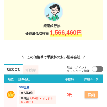
紀陽銀行は、
1,566,460
円
優待最低取得額
この価格帯で手数料の安い証券会社
現金・ポイント
1注文ごと
1日定額
キャンペーン情報
順位
証券会社
手数料
詳細ページ
SBI証券
★
人気1位
0円
詳細
現金
2,500円 ＋ オリジナ
ルレポート