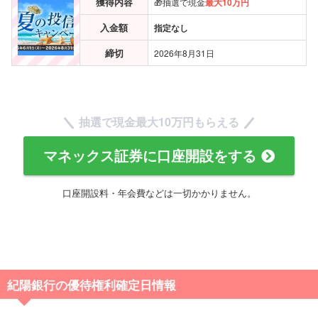
獲得内容
🎁抽選で現金
最大10万円
入金額
指定なし
締切
2026年8月31日
抽選で現金
最大10万円
もらえる
マネックス証券に口座開設をする
口座開設料・年会費などは一切かかりません。
紀陽銀行の優待権利確定日情報