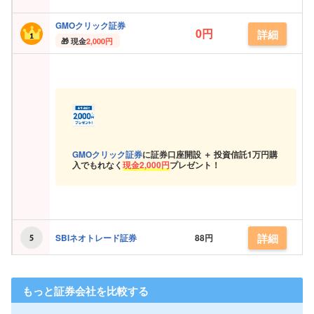
GMOクリック証券
0円
詳細
現金
2,000円
GMOクリック証券
に証券口座開設 ＋ 投資信託
1万円購
入でもれなく
現金
2,000円
プレゼント！
詳細
SBIネオトレード証券
88円
もっと証券会社を比較する