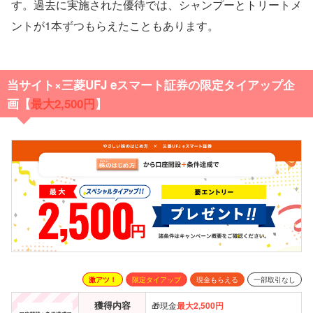
す。過去に実施された優待では、シャンプーとトリートメ
ントが1本ずつもらえたこともあります。
当サイト×三菱UFJ eスマート証券の限定タイアップ企
画【
最大2,500円
】
激アツ！
限定タイアップ
現金もらえる
一部取引なし
獲得内容
🎁現金
最大2,500円