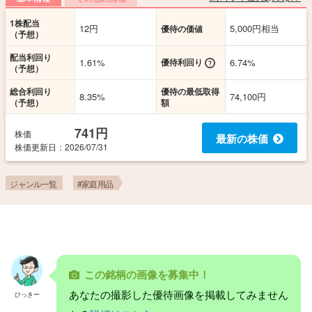
1株配当
12円
5,000円相当
優待の価値
（予想）
配当利回り
1.61%
優待利回り
6.74%
（予想）
総合利回り
優待の最低取得
8.35%
74,100円
（予想）
額
741円
株価
最新の株価
株価更新
日
：2026/07/31
ジャンル一覧
#家庭用品
この銘柄の画像を募集中！
あなたの撮影した優待画像を掲載してみません
ひっきー