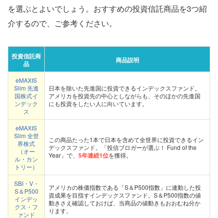
を選ぶとよいでしょう。おすすめの投資信託商品を3つ紹
介するので、ご参考ください。
投資信託商
商品説明
品
eMAXIS
Slim 先進
日本を除いた先進国に投資できるインデックスファンド。
国株式イ
アメリカを投資先の中心としながらも、そのほかの先進国
ンデック
にも投資をしたい人に向いています。
ス
eMAXIS
Slim 全世
この商品たった1本で日本を含めて全世界に投資できるイン
界株式
デックスファンド。「投信ブロガーが選ぶ！ Fund of the
（オー
Year」で、
5年連続1位
を獲得。
ル・カン
トリー）
SBI・V・
アメリカの株価指数である「S＆P500指数」に連動した投
S＆P500
資成果を目指すインデックスファンド。S＆P500指数の値
インデッ
動きさえ確認しておけば、当商品の値動きもおおむね分か
クス・フ
ります。
ァンド