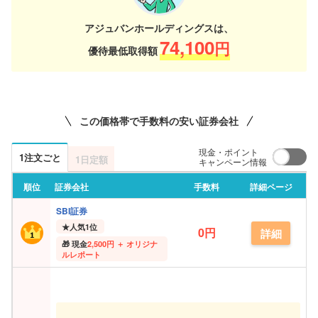
アジュバンホールディングスは、
74,100
円
優待最低取得額
この価格帯で手数料の安い証券会社
現金・ポイント
1注文ごと
1日定額
キャンペーン情報
順位
証券会社
手数料
詳細ページ
SBI証券
★
人気1位
0円
詳細
現金
2,500円 ＋ オリジナ
ルレポート