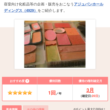
容室向け化粧品等の企画・販売をおこなう
アジュバンホール
ディングス（4929）
をご紹介します。
おすすめ度
優待回数
優待の権利確定月
3月
1回
／年
（確定日:
20日
）
dポイント最大2,000pt！
基本情報
その他の情報