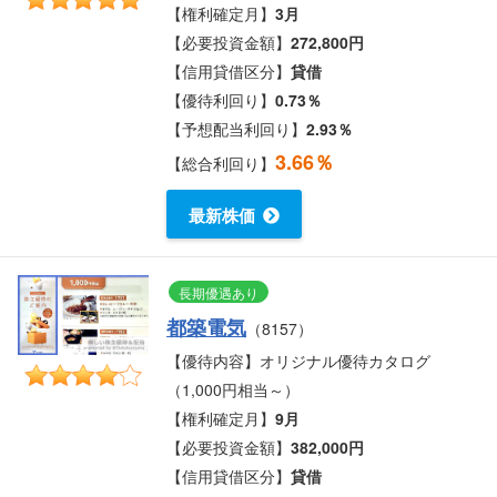
【権利確定月】
3月
【必要投資金額】
272,800円
【信用貸借区分】
貸借
【優待利回り】
0.73％
【予想配当利回り】
2.93％
3.66％
【総合利回り】
最新株価
長期優遇あり
都築電気
（8157）
【優待内容】オリジナル優待カタログ
（1,000円相当～）
【権利確定月】
9月
【必要投資金額】
382,000円
【信用貸借区分】
貸借