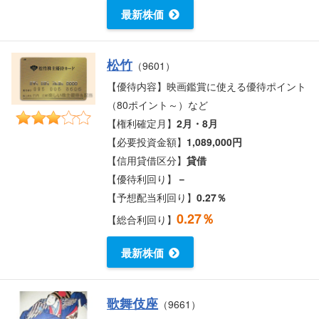
最新株価
松竹
（9601）
【優待内容】映画鑑賞に使える優待ポイント
（80ポイント～）など
【権利確定月】
2月・8月
【必要投資金額】
1,089,000円
【信用貸借区分】
貸借
【優待利回り】
－
【予想配当利回り】
0.27％
0.27％
【総合利回り】
最新株価
歌舞伎座
（9661）