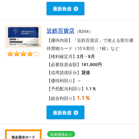
最新株価
近鉄百貨店
（8244）
【優待内容】「近鉄百貨店」で使える割引優
待買物カード（10％割引：1枚）など
【権利確定月】
2月・8月
【必要投資金額】
181,800円
【信用貸借区分】
貸借
【優待利回り】
－
【予想配当利回り】
1.1％
1.1％
【総合利回り】
最新株価
長期優遇あり