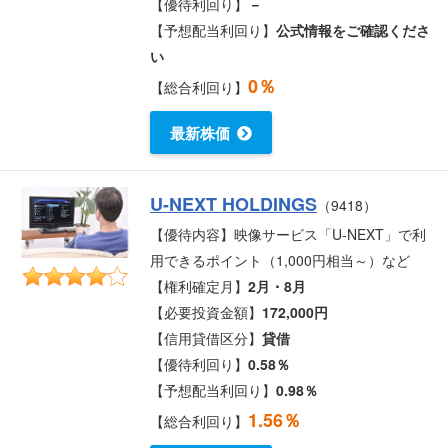
【優待利回り】
－
【予想配当利回り】
公式情報をご確認くださ
い
0％
【総合利回り】
最新株価
U-NEXT HOLDINGS
（9418）
【優待内容】映像サービス「U-NEXT」で利
用できるポイント（1,000円相当～）など
【権利確定月】
2月・8月
【必要投資金額】
172,000円
【信用貸借区分】
貸借
【優待利回り】
0.58％
【予想配当利回り】
0.98％
1.56％
【総合利回り】