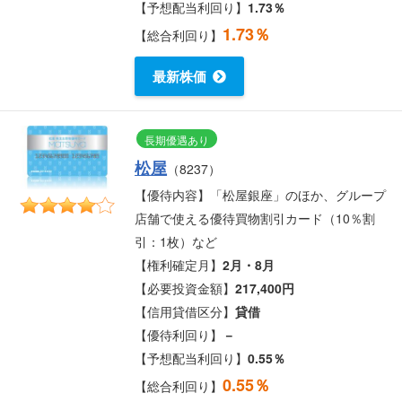
【予想配当利回り】
1.73％
1.73％
【総合利回り】
最新株価
長期優遇あり
松屋
（8237）
【優待内容】「松屋銀座」のほか、グループ
店舗で使える優待買物割引カード（10％割
引：1枚）など
【権利確定月】
2月・8月
【必要投資金額】
217,400円
【信用貸借区分】
貸借
【優待利回り】
－
【予想配当利回り】
0.55％
0.55％
【総合利回り】