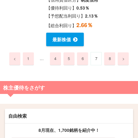
【優待利回り】
0.53％
【予想配当利回り】
2.13％
2.66％
【総合利回り】
最新株価
<
1
…
4
5
6
7
8
>
株主優待をさがす
自由検索
8月
現在、
1,700
銘柄を紹介中！