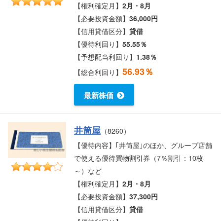
【権利確定月】
2月・8月
【必要投資金額】
36,000円
【信用貸借区分】
貸借
【優待利回り】
55.55％
【予想配当利回り】
1.38％
56.93％
【総合利回り】
最新株価
井筒屋
（8260）
【優待内容】｢井筒屋｣のほか、グループ店舗
で使える優待買物割引券（7％割引：10枚
～）など
【権利確定月】
2月・8月
【必要投資金額】
37,300円
【信用貸借区分】
貸借