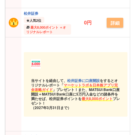
松井証券
★
人気2位
0円
詳細
最大
8,000ポイント ＋オ
リジナルレポート
当サイトを経由して、
松井証券に口座開設
をするとオ
リジナルレポート「
マーケットラボ＆日本株アプリ完
全攻略ガイド
」プレゼント！また、MATSUI Bank口座
開設＋MATSUI Bank口座に5万円入金などの諸条件を
満たせば、松井証券ポイントを
最大8,000ポイント
プレ
ゼント！
（2027年3月31日まで）