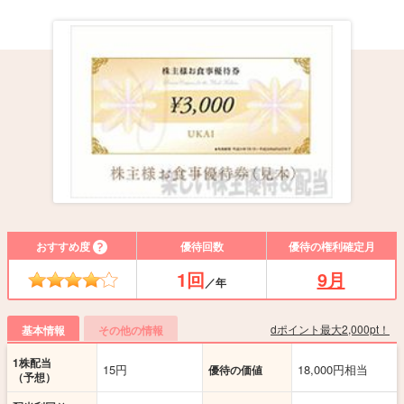
おすすめ度
優待回数
優待の権利確定月
1回
9月
／年
dポイント最大2,000pt！
基本情報
その他の情報
1株配当
15円
18,000円相当
優待の価値
（予想）