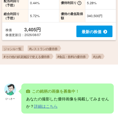
配当利回り
0.44%
優待利回り
5.28%
（予想）
総合利回り
優待の最低取得
5.72%
340,500円
（予想）
額
3,405円
株価
最新の株価
株価更新
日
：2026/08/07
ジャンル一覧
#レストランの優待券
#その他の娯楽施設で使える優待券
#食品・飲料の優待券
#お肉
この銘柄の画像を募集中！
あなたの撮影した優待画像を掲載してみません
ひっきー
か？
詳細はこちら