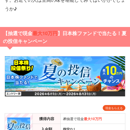
うか♪
【抽選で現金
最大10万円
】日本株ファンドで当たる！夏
の投信キャンペーン
現金もらえる
獲得内容
🎁抽選で現金
最大10万円
入金額
指定なし