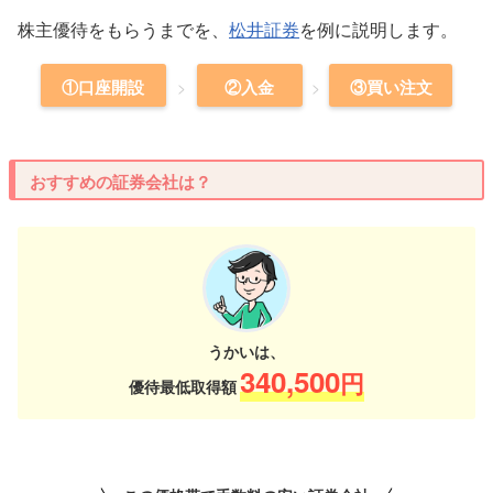
株主優待をもらうまでを、
松井証券
を例に説明します。
①口座開設
②入金
③買い注文
おすすめの証券会社は？
うかいは、
340,500
円
優待最低取得額