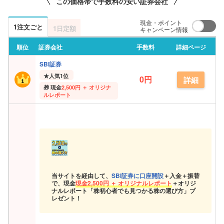
この価格帯で手数料の安い証券会社
現金・ポイント
1注文ごと
1日定額
キャンペーン情報
順位
証券会社
手数料
詳細ページ
SBI証券
★
人気1位
0円
詳細
現金
2,500円 ＋ オリジナ
ルレポート
当サイトを経由して、
SBI証券に口座開設
＋入金＋振替
で、現金
現金
2,500円 ＋ オリジナルレポート
＋オリジ
ナルレポート「株初心者でも見つかる株の選び方」プ
レゼント！