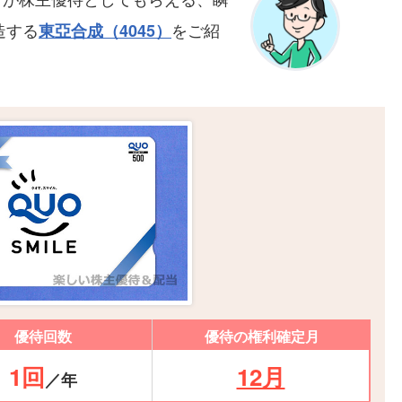
造する
をご紹
東亞合成（4045）
優待回数
優待の権利確定月
1回
12月
／年