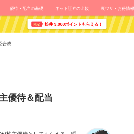
優待・配当の基礎
ネット証券の比較
裏ワザ・お得情
松井 3,000ポイントもらえる！
限定
亞合成
株主優待＆配当
が株主優待としてもらえる、瞬
”