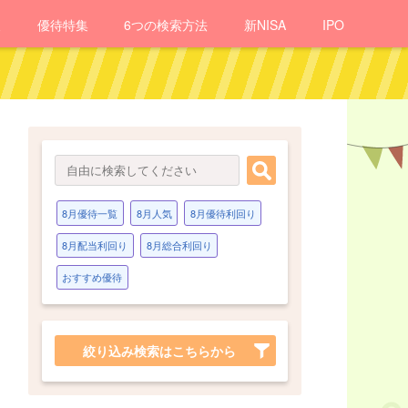
報
優待
特集
6つの検索方法
新NISA
IPO
8月優待一覧
8月人気
8月優待利回り
8月配当利回り
8月総合利回り
おすすめ優待
絞り込み検索はこちらから