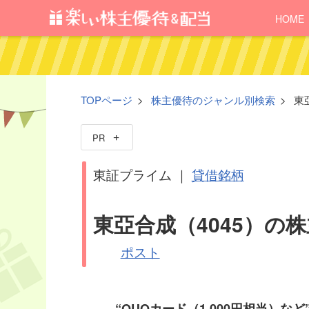
HOME
TOPページ
株主優待のジャンル別検索
東
PR
東証プライム ｜
貸借銘柄
東亞合成（4045）の
ポスト
“QUOカード（1,000円相当）など