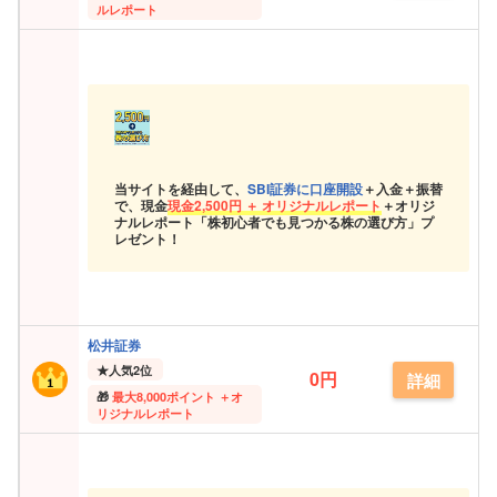
ルレポート
当サイトを経由して、
SBI証券に口座開設
＋入金＋振替
で、現金
現金
2,500円 ＋ オリジナルレポート
＋オリジ
ナルレポート「株初心者でも見つかる株の選び方」プ
レゼント！
松井証券
★
人気2位
0円
詳細
最大
8,000ポイント ＋オ
リジナルレポート