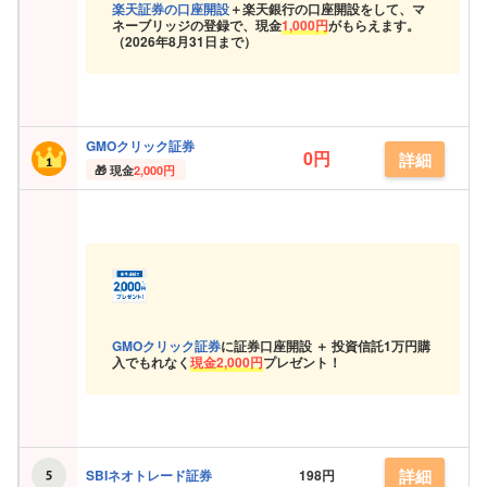
楽天証券の口座開設
＋楽天銀行の口座開設をして、マ
ネーブリッジの登録で、現金
1,000円
がもらえます。
（
2026年8月31日まで）
GMOクリック証券
0円
詳細
現金
2,000円
GMOクリック証券
に証券口座開設 ＋ 投資信託
1万円購
入でもれなく
現金
2,000円
プレゼント！
詳細
SBIネオトレード証券
198円