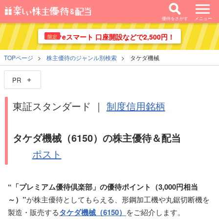
優待をさがす
メニュー
eスマート 口座開設などで2,500円！
限定
TOPページ
株主優待のジャンル別検索
タケダ機械
PR
東証スタンダード ｜
制度信用銘柄
タケダ機械（6150）の株主優待＆配当
ポスト
“「プレミアム優待倶楽部」の優待ポイント（3,000円相当
～）”
が株主優待としてもらえる、形鋼加工機や丸鋸切断機を
製造・販売する
タケダ機械（6150）
をご紹介します。