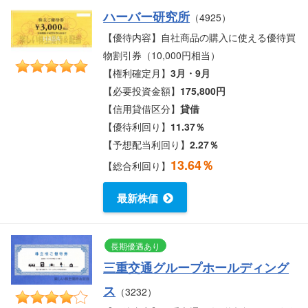
ハーバー研究所
（4925）
【優待内容】自社商品の購入に使える優待買
物割引券（10,000円相当）
【権利確定月】
3月・9月
【必要投資金額】
175,800円
【信用貸借区分】
貸借
【優待利回り】
11.37％
【予想配当利回り】
2.27％
13.64％
【総合利回り】
最新株価
長期優遇あり
三重交通グループホールディング
ス
（3232）