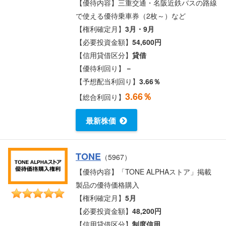
【優待内容】三重交通・名阪近鉄バスの路線
で使える優待乗車券（2枚～）など
【権利確定月】
3月・9月
【必要投資金額】
54,600円
【信用貸借区分】
貸借
【優待利回り】
－
【予想配当利回り】
3.66％
3.66％
【総合利回り】
最新株価
TONE
（5967）
【優待内容】「TONE ALPHAストア」掲載
製品の優待価格購入
【権利確定月】
5月
【必要投資金額】
48,200円
【信用貸借区分】
制度信用