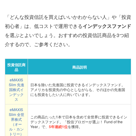
「どんな投資信託を買えばいいかわからない人」や「投資
初心者」は、低コストで運用できる
インデックスファンド
を選ぶとよいでしょう。おすすめの投資信託商品を3つ紹
介するので、ご参考ください。
投資信託商
商品説明
品
eMAXIS
Slim 先進
日本を除いた先進国に投資できるインデックスファンド。
国株式イ
アメリカを投資先の中心としながらも、そのほかの先進国
ンデック
にも投資をしたい人に向いています。
ス
eMAXIS
Slim 全世
この商品たった1本で日本を含めて全世界に投資できるイン
界株式
デックスファンド。「投信ブロガーが選ぶ！ Fund of the
（オー
Year」で、
5年連続1位
を獲得。
ル・カン
トリー）