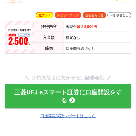
激アツ！
限定タイアップ
現金もらえる
一部取引なし
獲得内容
🎁現金
最大2,500円
入金額
指定なし
締切
口座開設締切なし
クロス取引に欠かせない証券会社
三菱UFJ eスマート証券に口座開設をす
る
口座開設実践レポートはこちら