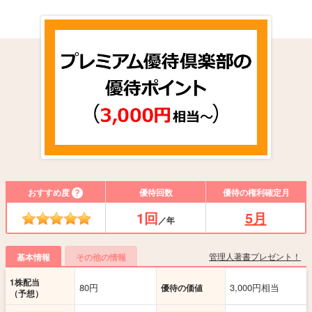
おすすめ度
優待回数
優待の権利確定月
1回
5月
／年
管理人著書プレゼント！
基本情報
その他の情報
1株配当
80円
3,000円相当
優待の価値
（予想）