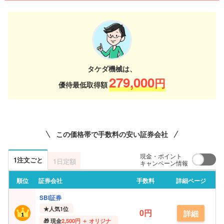
タケダ機械は、
279,000
円
優待最低取得額
この価格帯で手数料の安い証券会社
現金・ポイント
1注文ごと
1日定額
キャンペーン情報
順位
証券会社
手数料
詳細ページ
SBI証券
★
人気1位
0円
詳細
現金
2,500円 ＋ オリジナ