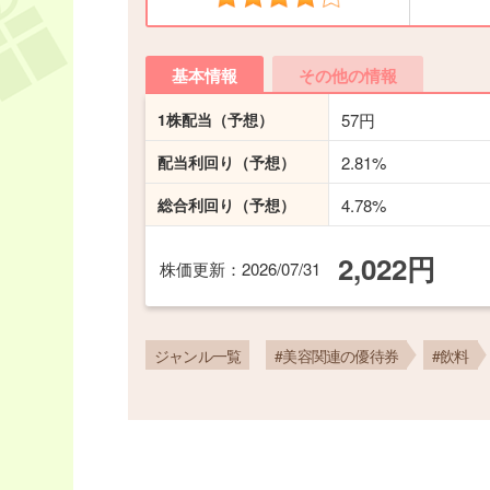
基本情報
その他の情報
1株配当
（予想）
57円
配当利回り
（予想）
2.81%
総合利回り
（予想）
4.78%
2,022円
株価更新
：2026/07/31
ジャンル一覧
#美容関連の優待券
#飲料