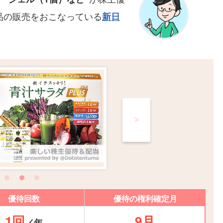
品の販売をおこなっている
新日
>
優待回数
優待の権利確定月
1回
9月
／年