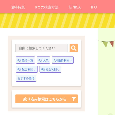
報
優待
特集
6つの検索方法
新NISA
IPO
8月優待一覧
8月人気
8月優待利回り
8月配当利回り
8月総合利回り
おすすめ優待
絞り込み検索はこちらから