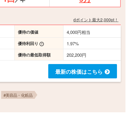
dポイント最大2,000pt！
優待の価値
4,000円相当
優待利回り
1.97%
優待の最低取得額
202,200円
最新の株価
はこちら
#美容品・化粧品