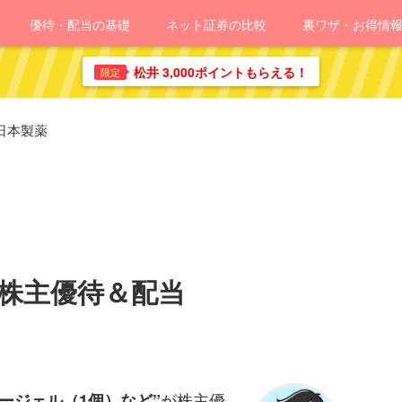
優待・配当の基礎
ネット証券の比較
裏ワザ・お得情
松井 3,000ポイントもらえる！
限定
日本製薬
の株主優待＆配当
が株主優
ージェル（1個）など”