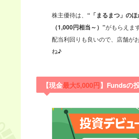
株主優待は、
“「まるまつ」の
がもらえま
（1,000円相当～）”
配当利回りも良いので、店舗が
ね♪
【現金
最大5,000円
】Funds