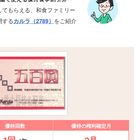
してもらえる、和食ファミリー
開する
をご紹介
カルラ（2789）
優待回数
優待の権利確定月
1回
2月