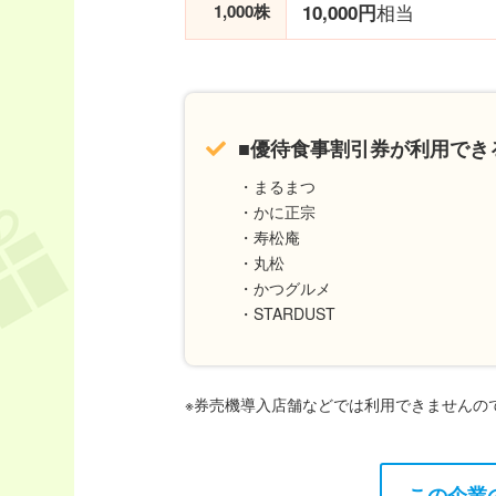
相当
1,000株
10,000円
■優待食事割引券が利用できる
・まるまつ
・かに正宗
・寿松庵
・丸松
・かつグルメ
・STARDUST
※券売機導入店舗などでは利用できませんの
この企業