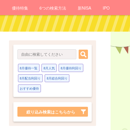
報
優待
特集
6つの検索方法
新NISA
IPO
8月優待一覧
8月人気
8月優待利回り
8月配当利回り
8月総合利回り
おすすめ優待
絞り込み検索はこちらから