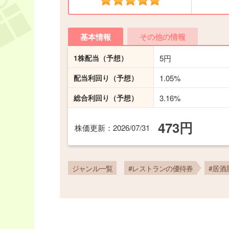
基本情報
その他の情報
1株配当
（予想）
5円
配当利回り
（予想）
1.05%
総合利回り
（予想）
3.16%
473円
株価更新
：2026/07/31
ジャンル一覧
#レストランの優待券
#居酒