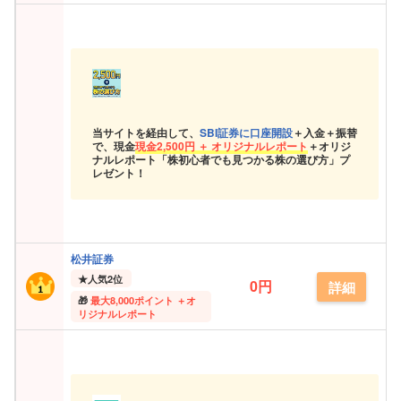
当サイトを経由して、
SBI証券に口座開設
＋入金＋振替
で、現金
現金
2,500円 ＋ オリジナルレポート
＋オリジ
ナルレポート「株初心者でも見つかる株の選び方」プ
レゼント！
松井証券
★
人気2位
0円
詳細
最大
8,000ポイント ＋オ
リジナルレポート