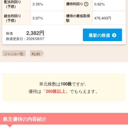
配当利回り
3.35%
優待利回り
0.62%
（予想）
総合利回り
優待の最低取得
3.97%
476,400円
（予想）
額
2,382円
株価
最新の株価
株価更新
日
：2026/08/07
ジャンル一覧
#お肉
単元株数は
100株
ですが、
優待は「
200株以上
」でもらえます。
株主優待の内容紹介