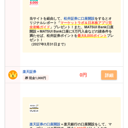
当サイトを経由して、
松井証券に口座開設
をするとオ
リジナルレポート「
マーケットラボ＆日本株アプリ完
全攻略ガイド
」プレゼント！また、MATSUI Bank口座
開設＋MATSUI Bank口座に5万円入金などの諸条件を
満たせば、松井証券ポイントを
最大8,000ポイント
プレ
ゼント！
（2027年3月31日まで）
楽天証券
0円
詳細
現金
1,000円
楽天証券の口座開設
＋楽天銀行の口座開設をして、マ