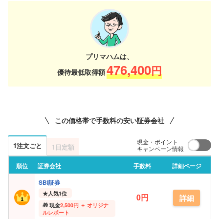
プリマハムは、
476,400
円
優待最低取得額
この価格帯で手数料の安い証券会社
現金・ポイント
1注文ごと
1日定額
キャンペーン情報
順位
証券会社
手数料
詳細ページ
SBI証券
★
人気1位
0円
詳細
現金
2,500円 ＋ オリジナ
ルレポート