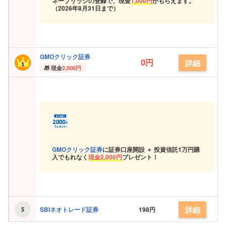
ネーブリッジの登録で、現金
1,000円
がもらえます。
（
2026年8月31日まで）
GMOクリック証券
0円
詳細
現金
2,000円
GMOクリック証券
に証券口座開設 ＋ 投資信託
1万円購
入でもれなく
現金
2,000円
プレゼント！
詳細
SBIネオトレード証券
198円