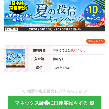
現金もらえる
獲得内容
🎁抽選で現金
最大10万円
入金額
指定なし
締切
2026年8月31日
抽選で現金
最大10万円
もらえる
マネックス証券に口座開設をする