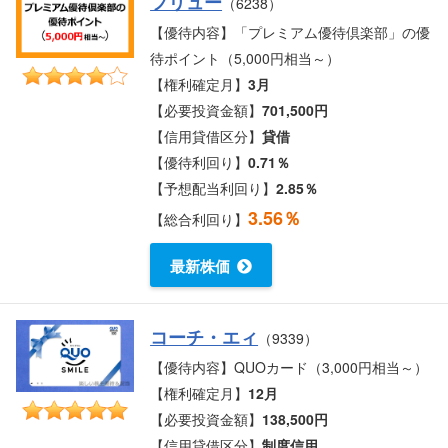
フリュー
（6238）
【優待内容】「プレミアム優待倶楽部」の優
待ポイント（5,000円相当～）
【権利確定月】
3月
【必要投資金額】
701,500円
【信用貸借区分】
貸借
【優待利回り】
0.71％
【予想配当利回り】
2.85％
3.56％
【総合利回り】
最新株価
コーチ・エィ
（9339）
【優待内容】QUOカード（3,000円相当～）
【権利確定月】
12月
【必要投資金額】
138,500円
【信用貸借区分】
制度信用