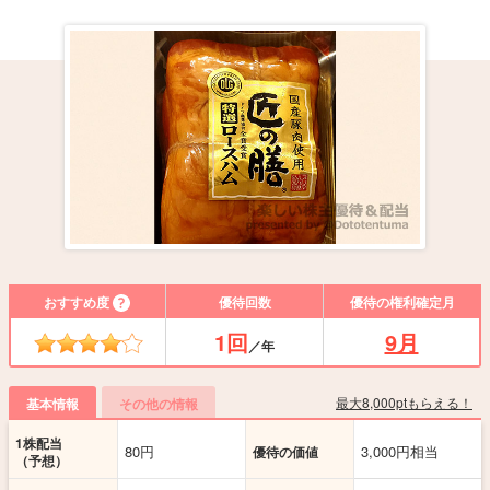
おすすめ度
優待回数
優待の権利確定月
1回
9月
／年
最大8,000ptもらえる！
基本情報
その他の情報
1株配当
80円
3,000円相当
優待の価値
（予想）