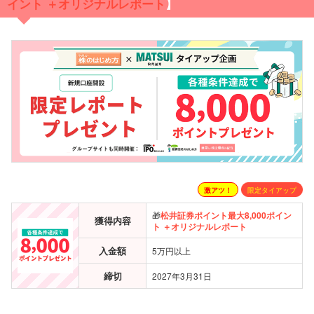
イント ＋オリジナルレポート
】
激アツ！
限定タイアップ
🎁
松井証券ポイント
最大
8,000ポイン
獲得内容
ト ＋オリジナルレポート
入金額
5万円以上
締切
2027年3月31日