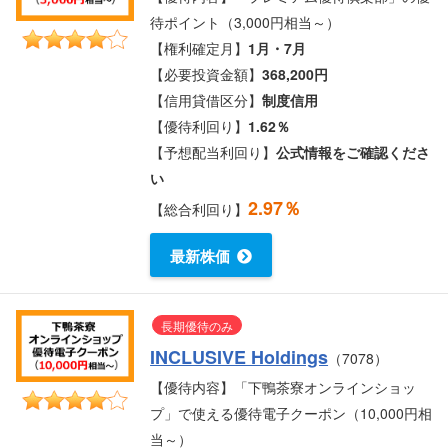
待ポイント（3,000円相当～）
【権利確定月】
1月・7月
【必要投資金額】
368,200円
【信用貸借区分】
制度信用
【優待利回り】
1.62％
【予想配当利回り】
公式情報をご確認くださ
い
2.97％
【総合利回り】
最新株価
長期優待のみ
INCLUSIVE Holdings
（7078）
【優待内容】「下鴨茶寮オンラインショッ
プ」で使える優待電子クーポン（10,000円相
当～）