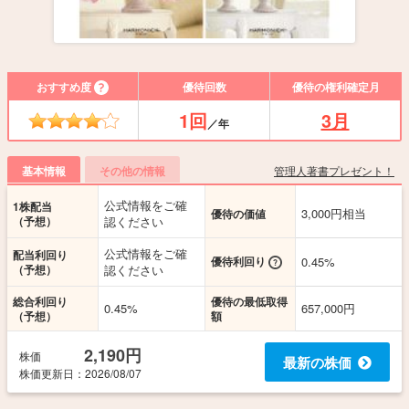
おすすめ度
優待回数
優待の権利確定月
1回
3月
／年
管理人著書プレゼント！
基本情報
その他の情報
公式情報をご確
1株配当
3,000円相当
優待の価値
（予想）
認ください
公式情報をご確
配当利回り
優待利回り
0.45%
（予想）
認ください
総合利回り
優待の最低取得
0.45%
657,000円
（予想）
額
2,190円
株価
最新の株価
株価更新
日
：2026/08/07