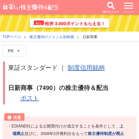
優待をさがす
メニュー
松井 3,000ポイントもらえる！
限定
TOPページ
株主優待のジャンル別検索
日新商事
PR
東証スタンダード ｜
制度信用銘柄
日新商事（7490）の株主優待＆配当
ポスト
注意
EDIAND社による公開買付けが成立することを条件として、
上
場廃止
並びに、2026年3月権利分をもって
株主優待制度が廃止