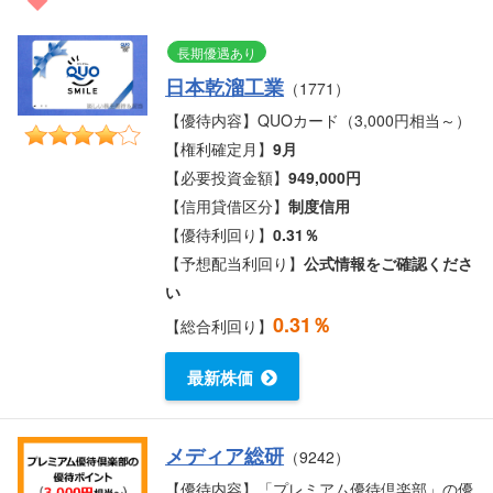
長期優遇あり
日本乾溜工業
（1771）
【優待内容】QUOカード（3,000円相当～）
【権利確定月】
9月
【必要投資金額】
949,000円
【信用貸借区分】
制度信用
【優待利回り】
0.31％
【予想配当利回り】
公式情報をご確認くださ
い
0.31％
【総合利回り】
最新株価
メディア総研
（9242）
【優待内容】「プレミアム優待倶楽部」の優