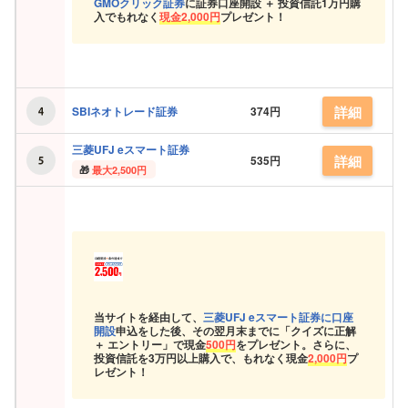
GMOクリック証券
に証券口座開設 ＋ 投資信託
1万円購
入でもれなく
現金
2,000円
プレゼント！
詳細
SBIネオトレード証券
374円
三菱UFJ eスマート証券
詳細
535円
最大2,500円
当サイトを経由して、
三菱UFJ eスマート証券に口座
開設
申込をした後、その翌月末までに「クイズに正解
＋ エントリー」で現金
500円
をプレゼント。さらに、
投資信託を3万円以上購入で、もれなく現金
2,000円
プ
レゼント！