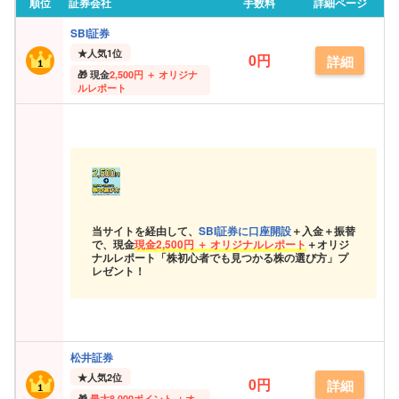
順位
証券会社
手数料
詳細ページ
SBI証券
★
人気1位
0円
詳細
現金
2,500円 ＋ オリジナ
ルレポート
当サイトを経由して、
SBI証券に口座開設
＋入金＋振替
で、現金
現金
2,500円 ＋ オリジナルレポート
＋オリジ
ナルレポート「株初心者でも見つかる株の選び方」プ
レゼント！
松井証券
★
人気2位
0円
詳細
最大
8,000ポイント ＋オ