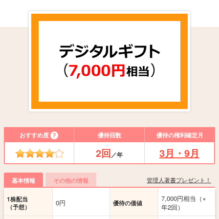
おすすめ度
優待回数
優待の権利確定月
2回
3月・9月
／年
管理人著書プレゼント！
基本情報
その他の情報
7,000円相当（×
1株配当
0円
優待の価値
（予想）
年2回）