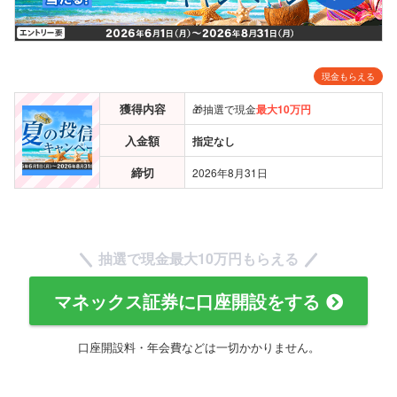
現金もらえる
獲得内容
🎁抽選で現金
最大10万円
入金額
指定なし
締切
2026年8月31日
抽選で現金
最大10万円
もらえる
マネックス証券に口座開設をする
口座開設料・年会費などは一切かかりません。