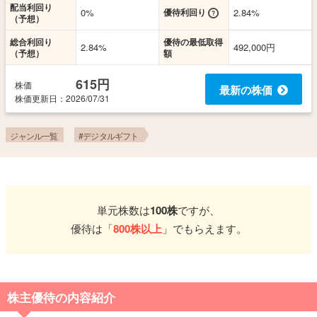
配当利回り
0%
優待利回り
2.84%
（予想）
総合利回り
優待の最低取得
2.84%
492,000円
（予想）
額
615円
株価
最新の株価
株価更新
日
：2026/07/31
ジャンル一覧
#デジタルギフト
単元株数は
100株
ですが、
優待は「
800株以上
」でもらえます。
株主優待の内容紹介