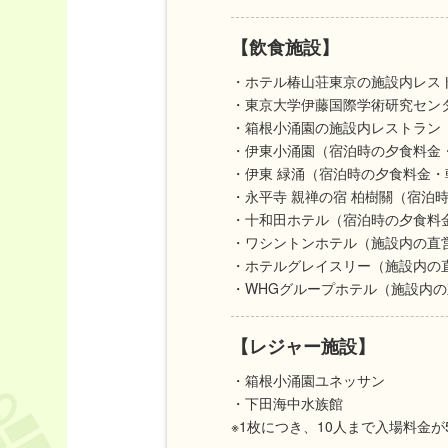
【飲食施設】
・ホテル椿山荘東京の施設内レス
・東京大学伊藤国際学術研究セン
・箱根小涌園の施設内レストラン
・伊東小涌園（宿泊時の夕食料金
・伊東 緑涌（宿泊時の夕食料金
・永平寺 親禅の宿 柏樹關（宿泊
・十和田ホテル（宿泊時の夕食料
・ワシントンホテル（施設内の直
・ホテルグレイスリー（施設内の
・WHGグループホテル（施設内
【レジャー施設】
・箱根小涌園ユネッサン
・下田海中水族館
※1枚につき、10人まで入場料金が