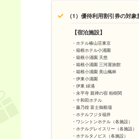
（1）優待利用割引券の対象施
【宿泊施設】
・ホテル椿山荘東京
・箱根ホテル小涌園
・箱根小涌園 天悠
・箱根小涌園 三河屋旅館
・箱根小涌園 美山楓林
・伊東小涌園
・伊東 緑涌
・永平寺 親禅の宿 柏樹関
・十和田ホテル
・藤乃煌 富士御殿場
・ホテルフジタ福井
・ワシントンホテル（各施設）
・ホテルグレイスリー（各施設）
・ホテルタノビス（各施設）