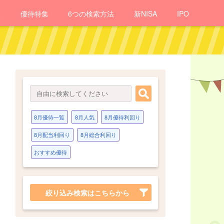
報
優待
特集
6つの検索方法
新NISA
IPO
8月優待一覧
8月人気
8月優待利回り
8月配当利回り
8月総合利回り
おすすめ優待
絞り込み検索はこちらから