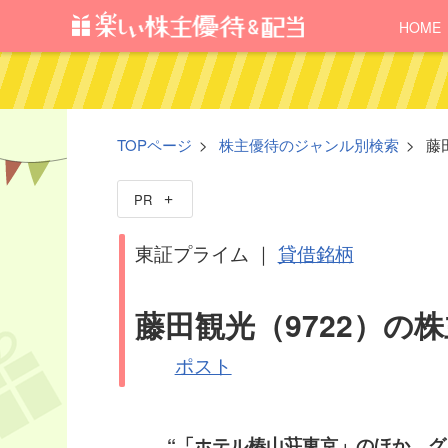
HOME
TOPページ
株主優待のジャンル別検索
藤
PR
東証プライム ｜
貸借銘柄
藤田観光（9722）の
ポスト
“「ホテル椿山荘東京」のほか、