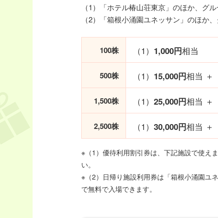
（1）「ホテル椿山荘東京」のほか、グ
（2）「箱根小涌園ユネッサン」のほか
（1）
相当
100株
1,000円
（1）
相当 ＋
500株
15,000円
（1）
相当 ＋
1,500株
25,000円
（1）
相当 ＋
2,500株
30,000円
※（1）優待利用割引券は、下記施設で使え
い。
※（2）日帰り施設利用券は「箱根小涌園ユ
で無料で入場できます。