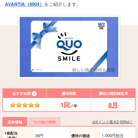
AVANTIA（8904）
をご紹介します。
おすすめ度
優待回数
優待の権利確定月
1回
8月
／年
dポイント最大2,000pt！
基本情報
その他の情報
1株配当
38円
1,000円相当
優待の価値