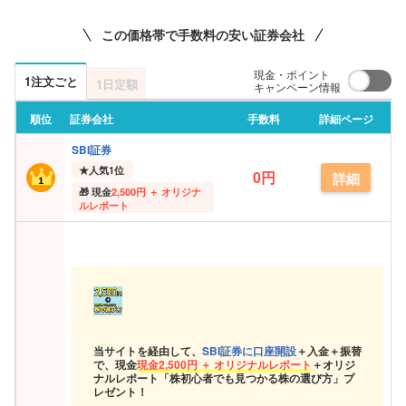
この価格帯で手数料の安い証券会社
現金・ポイント
1注文ごと
1日定額
キャンペーン情報
順位
証券会社
手数料
詳細ページ
SBI証券
★
人気1位
0円
詳細
現金
2,500円 ＋ オリジナ
ルレポート
当サイトを経由して、
SBI証券に口座開設
＋入金＋振替
で、現金
現金
2,500円 ＋ オリジナルレポート
＋オリジ
ナルレポート「株初心者でも見つかる株の選び方」プ
レゼント！