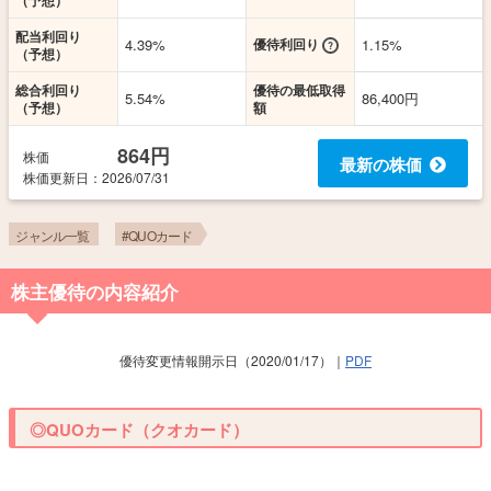
（予想）
配当利回り
4.39%
優待利回り
1.15%
（予想）
総合利回り
優待の最低取得
5.54%
86,400円
（予想）
額
864円
株価
最新の株価
株価更新
日
：2026/07/31
ジャンル一覧
#QUOカード
株主優待の内容紹介
優待変更情報開示日（2020/01/17）｜
PDF
◎QUOカード（クオカード）