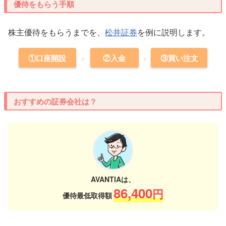
優待をもらう手順
株主優待をもらうまでを、
松井証券
を例に説明します。
①口座開設
②入金
③買い注文
おすすめの証券会社は？
AVANTIAは、
86,400
円
優待最低取得額