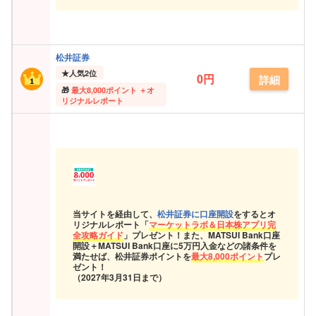
松井証券
★
人気2位
0円
詳細
最大
8,000ポイント ＋オ
リジナルレポート
当サイトを経由して、
松井証券に口座開設
をするとオ
リジナルレポート「
マーケットラボ＆日本株アプリ完
全攻略ガイド
」プレゼント！また、MATSUI Bank口座
開設＋MATSUI Bank口座に5万円入金などの諸条件を
満たせば、松井証券ポイントを
最大8,000ポイント
プレ
ゼント！
（2027年3月31日まで）