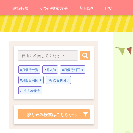
報
優待
特集
6つの検索方法
新NISA
IPO
8月優待一覧
8月人気
8月優待利回り
8月配当利回り
8月総合利回り
おすすめ優待
絞り込み検索はこちらから