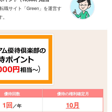
職サイト「Green」を運営す
す。
優待回数
優待の権利確定月
1回
10月
／年