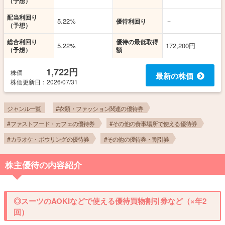
（予想）
配当利回り
5.22%
－
優待利回り
（予想）
総合利回り
優待の最低取得
5.22%
172,200円
（予想）
額
1,722円
株価
最新の株価
株価更新
日
：2026/07/31
ジャンル一覧
#衣類・ファッション関連の優待券
#ファストフード・カフェの優待券
#その他の食事場所で使える優待券
#カラオケ・ボウリングの優待券
#その他の優待券・割引券
株主優待の内容紹介
◎スーツのAOKIなどで使える優待買物割引券など（×年2
回）