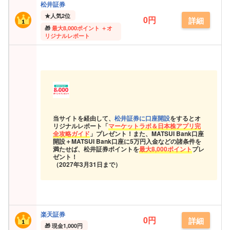
松井証券
★
人気2位
0円
詳細
最大
8,000ポイント ＋オ
リジナルレポート
当サイトを経由して、
松井証券に口座開設
をするとオ
リジナルレポート「
マーケットラボ＆日本株アプリ完
全攻略ガイド
」プレゼント！また、MATSUI Bank口座
開設＋MATSUI Bank口座に5万円入金などの諸条件を
満たせば、松井証券ポイントを
最大8,000ポイント
プレ
ゼント！
（2027年3月31日まで）
楽天証券
0円
詳細
現金
1,000円