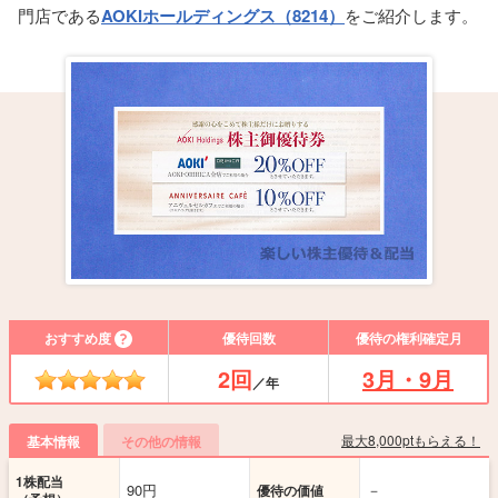
門店である
AOKIホールディングス（8214）
をご紹介します。
おすすめ度
優待回数
優待の権利確定月
2回
3月・9月
／年
最大8,000ptもらえる！
基本情報
その他の情報
1株配当
90円
－
優待の価値