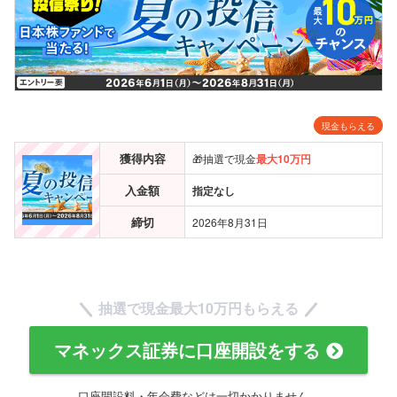
現金もらえる
獲得内容
🎁抽選で現金
最大10万円
入金額
指定なし
締切
2026年8月31日
抽選で現金
最大10万円
もらえる
マネックス証券に口座開設をする
口座開設料・年会費などは一切かかりません。