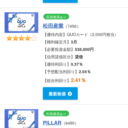
長期優遇あり
松田産業
（7456）
【優待内容】QUOカード（2,000円相当）
【権利確定月】
3月
【必要投資金額】
538,000円
【信用貸借区分】
貸借
【優待利回り】
0.37％
【予想配当利回り】
2.04％
2.41％
【総合利回り】
最新株価
長期優遇あり
PILLAR
（6490）