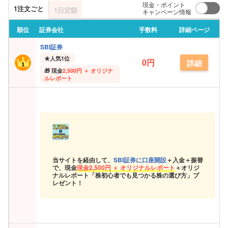
現金・ポイント
1注文ごと
1日定額
キャンペーン情報
順位
証券会社
手数料
詳細ページ
SBI証券
★
人気1位
0円
詳細
現金
2,500円 ＋ オリジナ
ルレポート
当サイトを経由して、
SBI証券に口座開設
＋入金＋振替
で、現金
現金
2,500円 ＋ オリジナルレポート
＋オリジ
ナルレポート「株初心者でも見つかる株の選び方」プ
レゼント！