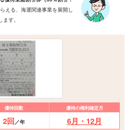
らえる、海運関連事業を展開し
します。
優待回数
優待の権利確定月
2回
6月・12月
／年