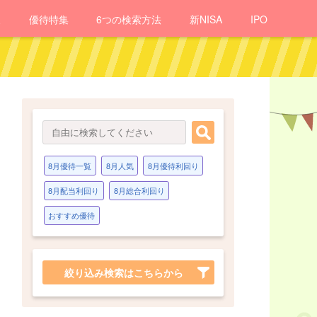
報
優待
特集
6つの検索方法
新NISA
IPO
8月優待一覧
8月人気
8月優待利回り
8月配当利回り
8月総合利回り
おすすめ優待
絞り込み検索はこちらから