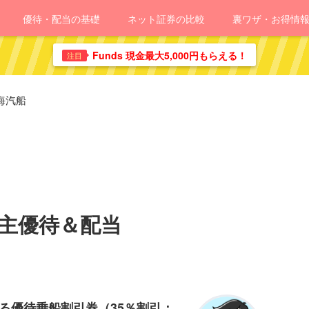
優待・配当の基礎
ネット証券の比較
裏ワザ・お得情
Funds 現金最大5,000円もらえる！
注目
海汽船
株主優待＆配当
る優待乗船割引券（35％割引：