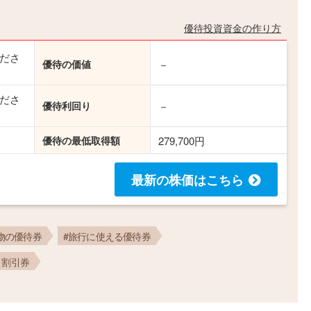
優待投資資金の作り方
ださ
優待の価値
－
ださ
優待利回り
－
優待の最低取得額
279,700円
最新の株価
はこちら
物の優待券
#旅行に使える優待券
・割引券