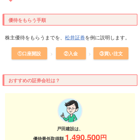
優待をもらう手順
株主優待をもらうまでを、
松井証券
を例に説明します。
①口座開設
②入金
③買い注文
おすすめの証券会社は？
戸田建設は、
1,490,500
円
優待最低取得額