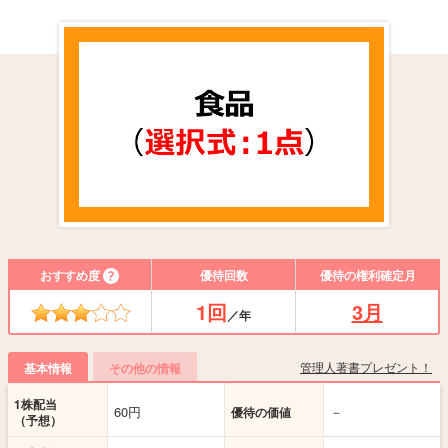
おすすめ度
優待回数
優待の権利確定月
1回
3月
／年
管理人著書プレゼント！
基本情報
その他の情報
1株配当
60円
－
優待の価値
（予想）