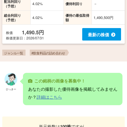
配当利回り
4.02%
－
優待利回り
（予想）
総合利回り
優待の最低取得
4.02%
1,490,500円
（予想）
額
1,490.5円
株価
最新の株価
株価更新
日
：2026/07/31
ジャンル一覧
#飲食料品の詰め合わせ
この銘柄の画像を募集中！
あなたの撮影した優待画像を掲載してみません
ひっきー
か？
詳細はこちら
単元株数は
100株
ですが、