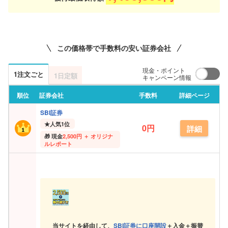
この価格帯で手数料の安い証券会社
現金・ポイント
1注文ごと
1日定額
キャンペーン情報
順位
証券会社
手数料
詳細ページ
SBI証券
★
人気1位
0円
詳細
現金
2,500円 ＋ オリジナ
ルレポート
当サイトを経由して、
SBI証券に口座開設
＋入金＋振替