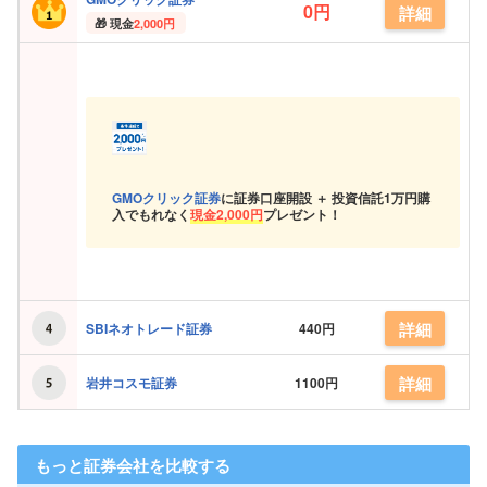
0円
詳細
現金
2,000円
GMOクリック証券
に証券口座開設 ＋ 投資信託
1万円購
入でもれなく
現金
2,000円
プレゼント！
詳細
SBIネオトレード証券
440円
詳細
岩井コスモ証券
1100円
もっと証券会社を比較する