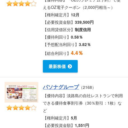
えるOZ電子クーポン（2,000円相当～）
【権利確定月】
12月
【必要投資金額】
339,500円
【信用貸借区分】
制度信用
【優待利回り】
0.58％
【予想配当利回り】
3.82％
4.4％
【総合利回り】
最新株価
パソナグループ
（2168）
【優待内容】淡路島の自社レストランで利用
できる優待食事割引券（30％割引：1枚）な
ど
【権利確定月】
5月
【必要投資金額】
1,551円