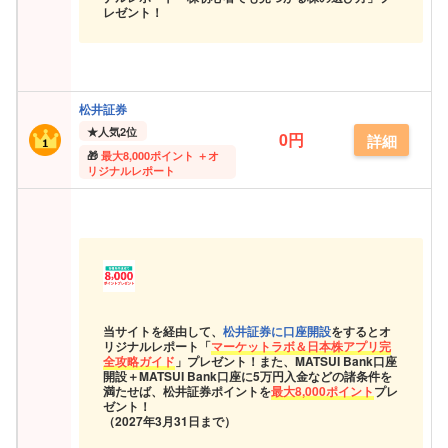
レゼント！
松井証券
★
人気2位
0円
詳細
最大
8,000ポイント ＋オ
リジナルレポート
当サイトを経由して、
松井証券に口座開設
をするとオ
リジナルレポート「
マーケットラボ＆日本株アプリ完
全攻略ガイド
」プレゼント！また、MATSUI Bank口座
開設＋MATSUI Bank口座に5万円入金などの諸条件を
満たせば、松井証券ポイントを
最大8,000ポイント
プレ
ゼント！
（2027年3月31日まで）