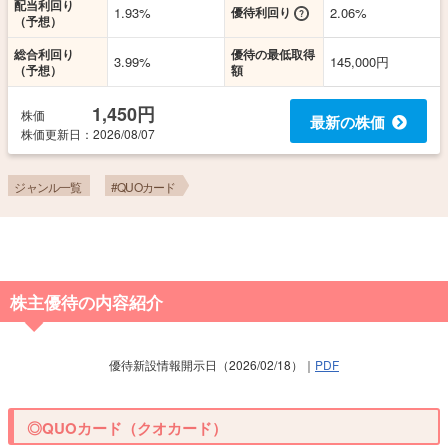
配当利回り
1.93%
優待利回り
2.06%
（予想）
総合利回り
優待の最低取得
3.99%
145,000円
（予想）
額
1,450円
株価
最新の株価
株価更新
日
：2026/08/07
ジャンル一覧
#QUOカード
株主優待の内容紹介
優待新設情報開示日（2026/02/18）｜
PDF
◎QUOカード（クオカード）