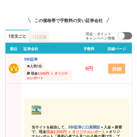
この価格帯で手数料の安い証券会社
現金・ポイント
1注文ごと
1日定額
キャンペーン情報
順位
証券会社
手数料
詳細ページ
SBI証券
★
人気1位
0円
詳細
現金
2,500円 ＋ オリジナ
ルレポート
当サイトを経由して、
SBI証券に口座開設
＋入金＋振替
で、現金
現金
2,500円 ＋ オリジナルレポート
＋オリジ
ナルレポート「株初心者でも見つかる株の選び方」プ