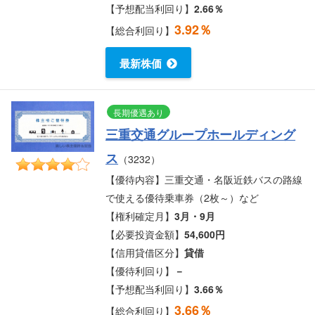
【予想配当利回り】
2.66％
3.92％
【総合利回り】
最新株価
長期優遇あり
三重交通グループホールディング
ス
（3232）
【優待内容】三重交通・名阪近鉄バスの路線
で使える優待乗車券（2枚～）など
【権利確定月】
3月・9月
【必要投資金額】
54,600円
【信用貸借区分】
貸借
【優待利回り】
－
【予想配当利回り】
3.66％
3.66％
【総合利回り】