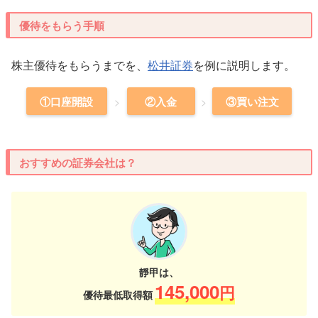
優待をもらう手順
株主優待をもらうまでを、
松井証券
を例に説明します。
①口座開設
②入金
③買い注文
おすすめの証券会社は？
靜甲は、
145,000
円
優待最低取得額