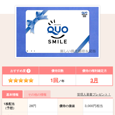
おすすめ度
優待回数
優待の権利確定月
1回
3月
／年
管理人著書プレゼント！
基本情報
その他の情報
1株配当
28円
3,000円相当
優待の価値
（予想）