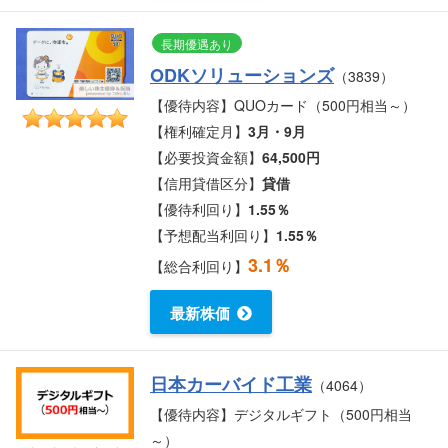
長期優遇あり
ODKソリューションズ
（3839）
【優待内容】QUOカード（500円相当～）
【権利確定月】
3月・9月
【必要投資金額】
64,500円
【信用貸借区分】
貸借
【優待利回り】
1.55％
【予想配当利回り】
1.55％
3.1％
【総合利回り】
最新株価
日本カーバイド工業
（4064）
【優待内容】デジタルギフト（500円相当
～）