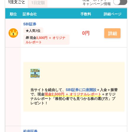
1注文ごと
1日定額
キャンペーン情報
順位
証券会社
手数料
詳細ページ
SBI証券
★
人気1位
0円
詳細
現金
2,500円 ＋ オリジナ
ルレポート
当サイトを経由して、
SBI証券に口座開設
＋入金＋振替
で、現金
現金
2,500円 ＋ オリジナルレポート
＋オリジ
ナルレポート「株初心者でも見つかる株の選び方」プ
レゼント！
松井証券