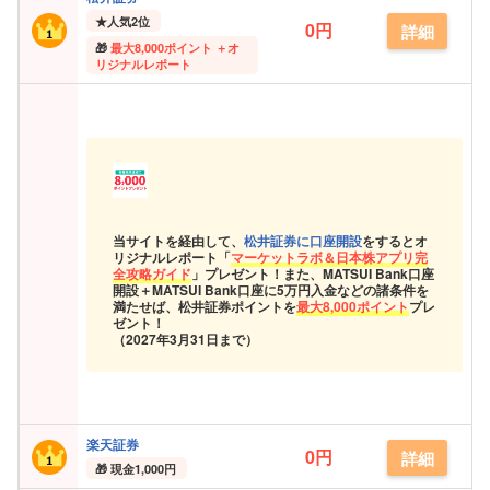
★
人気2位
0円
詳細
最大
8,000ポイント ＋オ
リジナルレポート
当サイトを経由して、
松井証券に口座開設
をするとオ
リジナルレポート「
マーケットラボ＆日本株アプリ完
全攻略ガイド
」プレゼント！また、MATSUI Bank口座
開設＋MATSUI Bank口座に5万円入金などの諸条件を
満たせば、松井証券ポイントを
最大8,000ポイント
プレ
ゼント！
（2027年3月31日まで）
楽天証券
0円
詳細
現金
1,000円