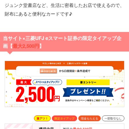
ジュンク堂書店など、生活に密着したお店で使えるので、
財布にあると便利なカードです♪
当サイト×三菱UFJ eスマート証券の限定タイアップ企
画【
最大2,500円
】
激アツ！
限定タイアップ
現金もらえる
一部取引なし
獲得内容
🎁現金
最大2,500円