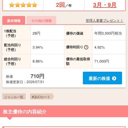
2回
3月・9月
／年
管理人著書プレゼント！
基本情報
その他の情報
1株配当
28円
年間3,500円相当
優待の価値
（予想）
配当利回り
3.94%
優待利回り
4.92%
（予想）
総合利回り
優待の最低取得
8.86%
71,000円
（予想）
額
710円
株価
最新の株価
株価更新
日
：2026/07/31
ジャンル一覧
#QUOカード
株主優待の内容紹介