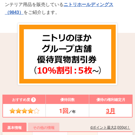
ンテリア用品を販売している
ニトリホールディングス
（9843）
をご紹介します。
おすすめ度
優待回数
優待の権利確定月
1回
3月
／年
dポイント最大2,000pt！
基本情報
その他の情報