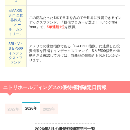
ス
eMAXIS
Slim 全世
この商品たった1本で日本を含めて全世界に投資できるイン
界株式
デックスファンド。「投信ブロガーが選ぶ！ Fund of the
（オー
Year」で、
5年連続1位
を獲得。
ル・カン
トリー）
SBI・V・
アメリカの株価指数である「S＆P500指数」に連動した投
S＆P500
資成果を目指すインデックスファンド。S＆P500指数の値
インデッ
動きさえ確認しておけば、当商品の値動きもおおむね分か
クス・フ
ります。
ァンド
ニトリホールディングスの優待権利確定日情報
2026年
2027年
2025年
2026年3月の優待権利確定日一覧