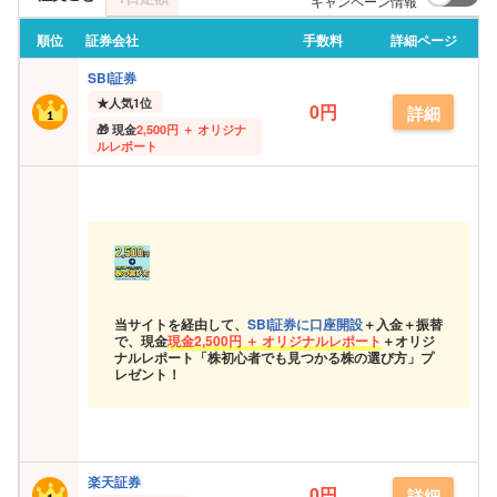
キャンペーン情報
順位
証券会社
手数料
詳細ページ
SBI証券
★
人気1位
0円
詳細
現金
2,500円 ＋ オリジナ
ルレポート
当サイトを経由して、
SBI証券に口座開設
＋入金＋振替
で、現金
現金
2,500円 ＋ オリジナルレポート
＋オリジ
ナルレポート「株初心者でも見つかる株の選び方」プ
レゼント！
楽天証券
0円
詳細