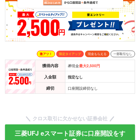
激アツ！
限定タイアップ
現金もらえる
一部取引なし
獲得内容
🎁現金
最大2,500円
入金額
指定なし
締切
口座開設締切なし
クロス取引に欠かせない証券会社
三菱UFJ eスマート証券に口座開設をす