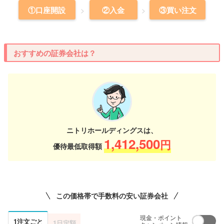
①口座開設
②入金
③買い注文
おすすめの証券会社は？
ニトリホールディングスは、
1,412,500
円
優待最低取得額
この価格帯で手数料の安い証券会社
現金・ポイント
1注文ごと
1日定額