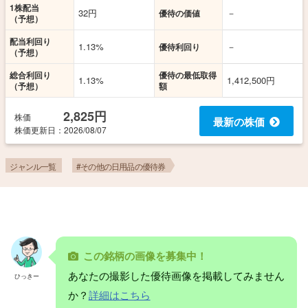
1株配当
32円
－
優待の価値
（予想）
配当利回り
1.13%
－
優待利回り
（予想）
総合利回り
優待の最低取得
1.13%
1,412,500円
（予想）
額
2,825円
株価
最新の株価
株価更新
日
：2026/08/07
ジャンル一覧
#その他の日用品の優待券
この銘柄の画像を募集中！
あなたの撮影した優待画像を掲載してみません
ひっきー
か？
詳細はこちら