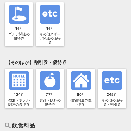
44
44
件
件
ゴルフ関連の
その他スポー
優待券
ツ関連の優待
券
【そのほか】割引券・優待券
124
77
60
248
件
件
件
件
宿泊・ホテル
食品・飲料の
住宅関連の優
その他の優待
関連の優待券
優待券
待券
券・割引券
飲食料品