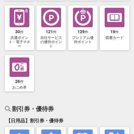
30
121
129
19
件
件
件
件
共通ポイン
自社サービス
プレミアム優
図書カード
ト・電子マネ
の優待ポイン
待ポイント
ー
ト
26
件
おこめ券
割引券・優待券
【日用品】割引券・優待券