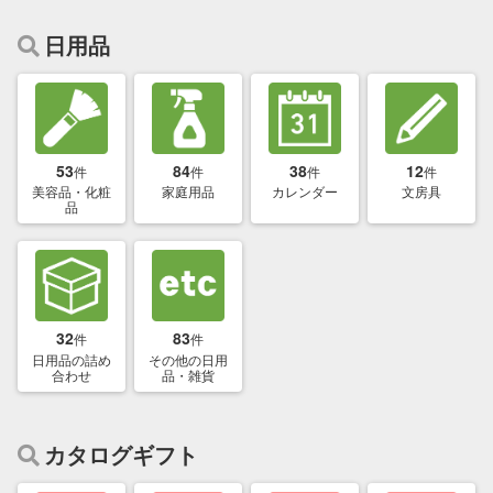
日用品
53
84
38
12
件
件
件
件
美容品・化粧
家庭用品
カレンダー
文房具
品
32
83
件
件
日用品の詰め
その他の日用
合わせ
品・雑貨
カタログギフト