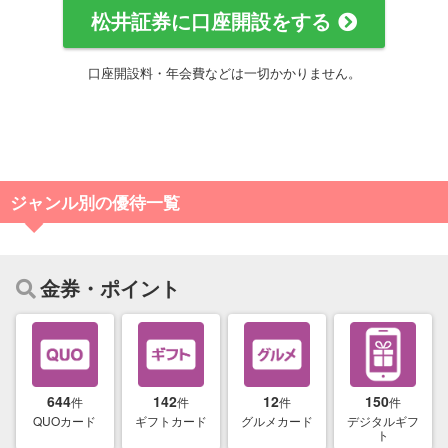
松井証券に口座開設をする
口座開設料・年会費などは一切かかりません。
ジャンル別の優待一覧
金券・ポイント
644
142
12
150
件
件
件
件
QUOカード
ギフトカード
グルメカード
デジタルギフ
ト