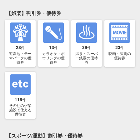
【娯楽】割引券・優待券
28
13
39
23
件
件
件
件
遊園地・テー
カラオケ・ボ
温泉・スーパ
映画・演劇の
マパークの優
ウリングの優
ー銭湯の優待
優待券
待券
待券
券
116
件
その他の娯楽
施設で使える
優待券
【スポーツ/運動】割引券・優待券