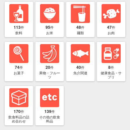
113
95
48
47
件
件
件
件
飲料
お米
麺類
お肉
74
20
40
8
件
件
件
件
お菓子
果物・フルー
魚介関連
健康食品・サ
ツ
プリ
170
139
件
件
飲食料品の詰
その他の飲食
め合わせ
料品