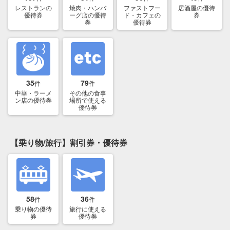
レストランの
焼肉・ハンバ
ファストフー
居酒屋の優待
優待券
ーグ店の優待
ド・カフェの
券
券
優待券
35
79
件
件
中華・ラーメ
その他の食事
ン店の優待券
場所で使える
優待券
【乗り物/旅行】割引券・優待券
58
36
件
件
乗り物の優待
旅行に使える
券
優待券