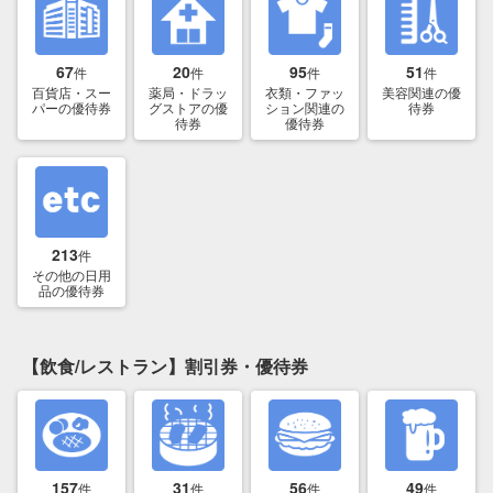
67
20
95
51
件
件
件
件
百貨店・スー
薬局・ドラッ
衣類・ファッ
美容関連の優
パーの優待券
グストアの優
ション関連の
待券
待券
優待券
213
件
その他の日用
品の優待券
【飲食/レストラン】割引券・優待券
157
31
56
49
件
件
件
件