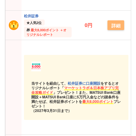
松井証券
★
人気2位
0円
詳細
最大
8,000ポイント ＋オ
リジナルレポート
当サイトを経由して、
松井証券に口座開設
をするとオ
リジナルレポート「
マーケットラボ＆日本株アプリ完
全攻略ガイド
」プレゼント！また、MATSUI Bank口座
開設＋MATSUI Bank口座に5万円入金などの諸条件を
満たせば、松井証券ポイントを
最大8,000ポイント
プレ
ゼント！
（2027年3月31日まで）