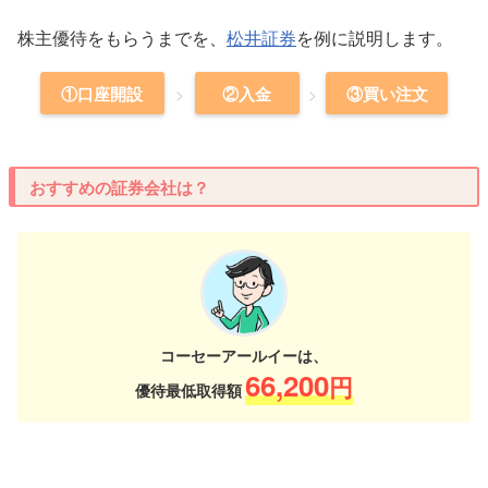
株主優待をもらうまでを、
松井証券
を例に説明します。
①口座開設
②入金
③買い注文
おすすめの証券会社は？
コーセーアールイーは、
66,200
円
優待最低取得額