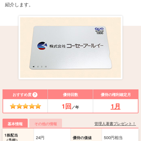
紹介します。
おすすめ度
優待回数
優待の権利確定月
1回
1月
／年
管理人著書プレゼント！
基本情報
その他の情報
1株配当
24円
500円相当
優待の価値
（予想）