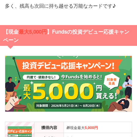
多く、残高も次回に持ち越せる万能なカードです♪
【現金
最大5,000円
】Fundsの投資デビュー応援キャン
ペーン
獲得内容
🎁現金最大
5,000円