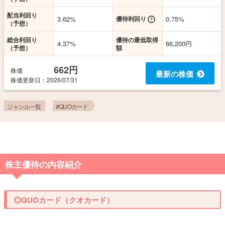
配当利回り
3.62%
優待利回り
0.75%
（予想）
総合利回り
優待の最低取得
4.37%
66,200円
（予想）
額
662円
株価
最新の株価
株価更新
日
：2026/07/31
ジャンル一覧
#QUOカード
株主優待の内容紹介
◎QUOカード（クオカード）