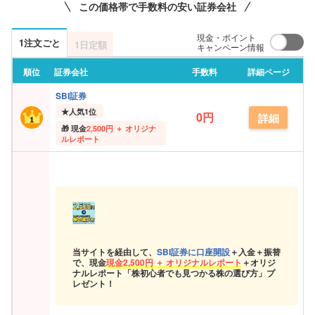
この価格帯で手数料の安い証券会社
現金・ポイント
1注文ごと
1日定額
キャンペーン情報
順位
証券会社
手数料
詳細ページ
SBI証券
★
人気1位
0円
詳細
現金
2,500円 ＋ オリジナ
ルレポート
当サイトを経由して、
SBI証券に口座開設
＋入金＋振替
で、現金
現金
2,500円 ＋ オリジナルレポート
＋オリジ
ナルレポート「株初心者でも見つかる株の選び方」プ
レゼント！