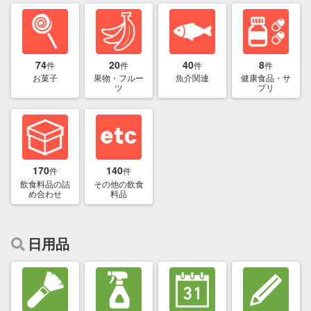
74
20
40
8
件
件
件
件
お菓子
果物・フルー
魚介関連
健康食品・サ
ツ
プリ
170
140
件
件
飲食料品の詰
その他の飲食
め合わせ
料品
日用品