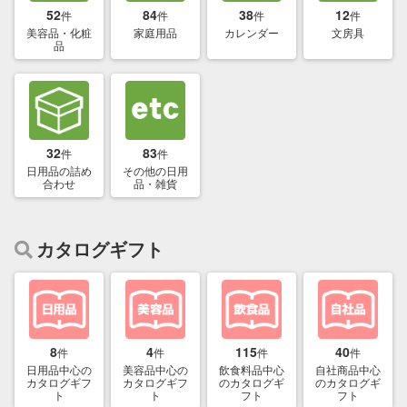
52
84
38
12
件
件
件
件
美容品・化粧
家庭用品
カレンダー
文房具
品
32
83
件
件
日用品の詰め
その他の日用
合わせ
品・雑貨
カタログギフト
8
4
115
40
件
件
件
件
日用品中心の
美容品中心の
飲食料品中心
自社商品中心
カタログギフ
カタログギフ
のカタログギ
のカタログギ
ト
ト
フト
フト