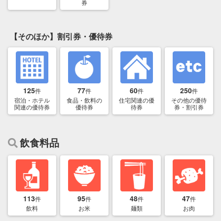
券
【そのほか】割引券・優待券
125
77
60
250
件
件
件
件
宿泊・ホテル
食品・飲料の
住宅関連の優
その他の優待
関連の優待券
優待券
待券
券・割引券
飲食料品
113
95
48
47
件
件
件
件
飲料
お米
麺類
お肉