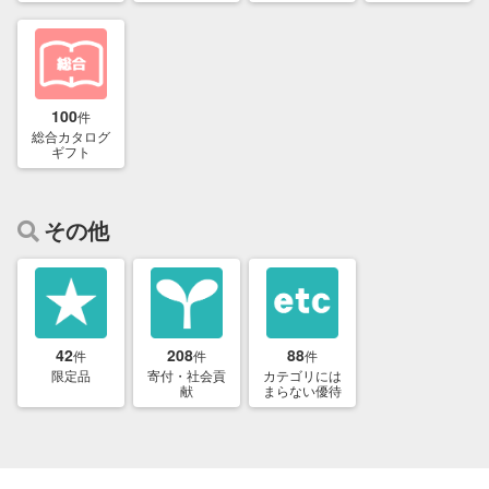
100
件
総合カタログ
ギフト
その他
42
208
88
件
件
件
限定品
寄付・社会貢
カテゴリには
献
まらない優待