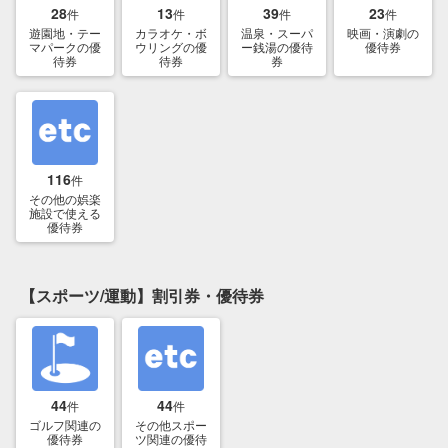
28
13
39
23
件
件
件
件
遊園地・テー
カラオケ・ボ
温泉・スーパ
映画・演劇の
マパークの優
ウリングの優
ー銭湯の優待
優待券
待券
待券
券
116
件
その他の娯楽
施設で使える
優待券
【スポーツ/運動】割引券・優待券
44
44
件
件
ゴルフ関連の
その他スポー
優待券
ツ関連の優待