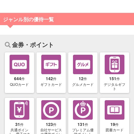
ジャンル別の優待一覧
金券・ポイント
644
142
12
151
件
件
件
件
QUOカード
ギフトカード
グルメカード
デジタルギフ
ト
31
123
131
19
件
件
件
件
共通ポイン
自社サービス
プレミアム優
図書カード
ト・電子マネ
の優待ポイン
待ポイント