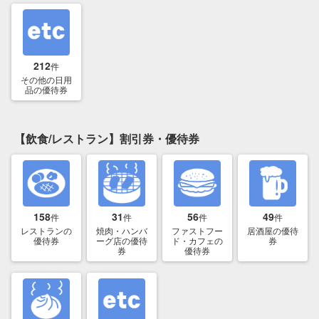
212
件
その他の日用
品の優待券
【飲食/レストラン】割引券・優待券
158
31
56
49
件
件
件
件
レストランの
焼肉・ハンバ
ファストフー
居酒屋の優待
優待券
ーグ店の優待
ド・カフェの
券
券
優待券