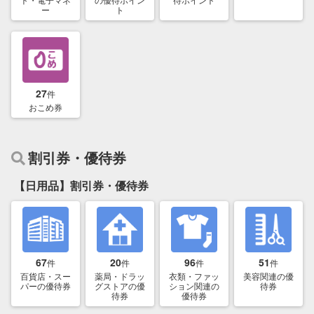
ー
ト
27
件
おこめ券
割引券・優待券
【日用品】割引券・優待券
67
20
96
51
件
件
件
件
百貨店・スー
薬局・ドラッ
衣類・ファッ
美容関連の優
パーの優待券
グストアの優
ション関連の
待券
待券
優待券