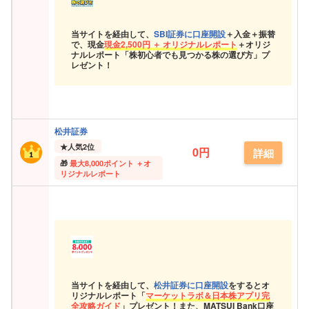
当サイトを経由して、
SBI証券に口座開設
＋入金＋振替
で、現金
現金
2,500円 ＋ オリジナルレポート
＋オリジ
ナルレポート「株初心者でも見つかる株の選び方」プ
レゼント！
松井証券
★
人気2位
0円
詳細
最大
8,000ポイント ＋オ
リジナルレポート
当サイトを経由して、
松井証券に口座開設
をするとオ
リジナルレポート「
マーケットラボ＆日本株アプリ完
全攻略ガイド
」プレゼント！また、MATSUI Bank口座