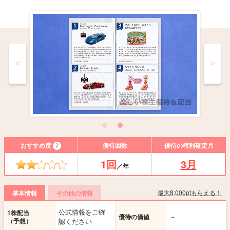
<
>
おすすめ度
優待回数
優待の権利確定月
1回
3月
／年
最大8,000ptもらえる！
基本情報
その他の情報
公式情報をご確
1株配当
－
優待の価値
（予想）
認ください