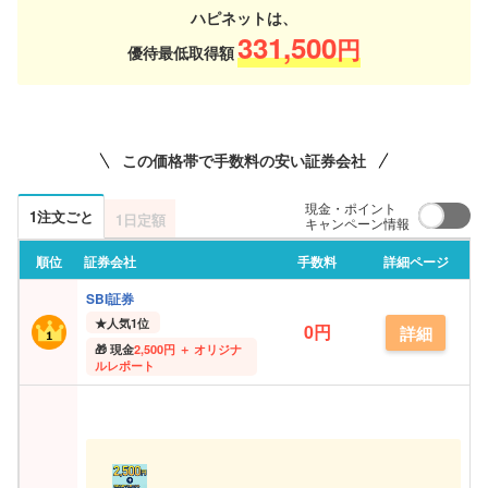
ハピネットは、
331,500
円
優待最低取得額
この価格帯で手数料の安い証券会社
現金・ポイント
1注文ごと
1日定額
キャンペーン情報
順位
証券会社
手数料
詳細ページ
SBI証券
★
人気1位
0円
詳細
現金
2,500円 ＋ オリジナ
ルレポート