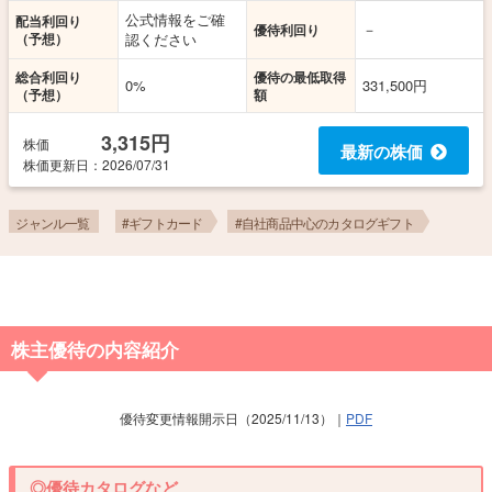
公式情報をご確
配当利回り
－
優待利回り
（予想）
認ください
総合利回り
優待の最低取得
0%
331,500円
（予想）
額
3,315円
株価
最新の株価
株価更新
日
：2026/07/31
ジャンル一覧
#ギフトカード
#自社商品中心のカタログギフト
株主優待の内容紹介
優待変更情報開示日（2025/11/13）｜
PDF
◎優待カタログなど