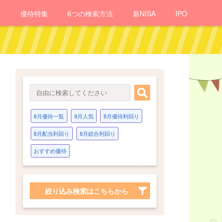
報
優待
特集
6つの検索方法
新NISA
IPO
8月優待一覧
8月人気
8月優待利回り
8月配当利回り
8月総合利回り
おすすめ優待
絞り込み検索はこちらから