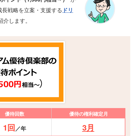
成長戦略を立案・支援する
ドリ
紹介します。
優待回数
優待の権利確定月
1回
3月
／年