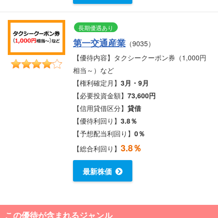
長期優遇あり
第一交通産業
（9035）
【優待内容】タクシークーポン券（1,000円
相当～）など
【権利確定月】
3月・9月
【必要投資金額】
73,600円
【信用貸借区分】
貸借
【優待利回り】
3.8％
【予想配当利回り】
0％
3.8％
【総合利回り】
最新株価
この優待が含まれるジャンル