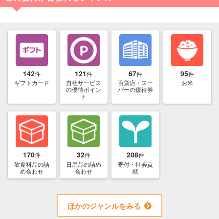
142
121
67
95
件
件
件
件
ギフトカード
自社サービス
百貨店・スー
お米
の優待ポイン
パーの優待券
ト
170
32
208
件
件
件
飲食料品の詰
日用品の詰め
寄付・社会貢
め合わせ
合わせ
献
ほかのジャンルをみる