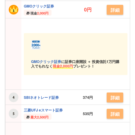
GMOクリック証券
0円
詳細
現金
2,000円
GMOクリック証券
に証券口座開設 ＋ 投資信託
1万円購
入でもれなく
現金
2,000円
プレゼント！
詳細
SBIネオトレード証券
374円
三菱UFJ eスマート証券
詳細
535円
最大2,500円