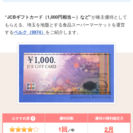
“JCBギフトカード（1,000円相当～）など”
が株主優待として
もらえる、埼玉を地盤とする食品スーパーマーケットを運営
する
ベルク（9974）
をご紹介します。
おすすめ度
優待回数
優待の権利確定月
1回
2月
／年