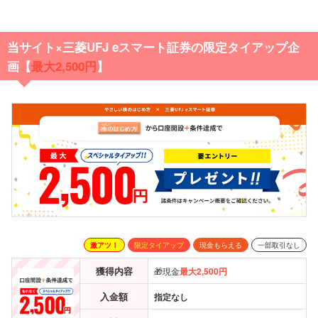
当サイト×三菱UFJ eスマート証券の限定タイアップ企
画【
最大2,500円
】
激アツ！
限定タイアップ
現金もらえる
一部取引なし
獲得内容
🎁現金
最大2,500円
入金額
指定なし