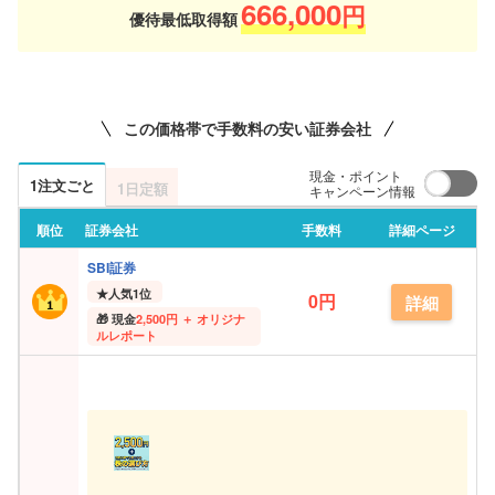
666,000
円
優待最低取得額
この価格帯で手数料の安い証券会社
現金・ポイント
1注文ごと
1日定額
キャンペーン情報
順位
証券会社
手数料
詳細ページ
SBI証券
★
人気1位
0円
詳細
現金
2,500円 ＋ オリジナ
ルレポート