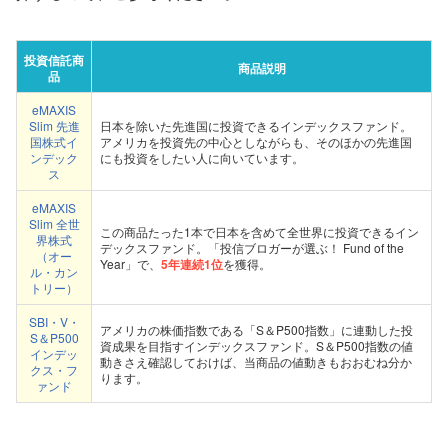
投資信託商
商品説明
品
eMAXIS
Slim 先進
日本を除いた先進国に投資できるインデックスファンド。
国株式イ
アメリカを投資先の中心としながらも、そのほかの先進国
ンデック
にも投資をしたい人に向いています。
ス
eMAXIS
Slim 全世
この商品たった1本で日本を含めて全世界に投資できるイン
界株式
デックスファンド。「投信ブロガーが選ぶ！ Fund of the
（オー
Year」で、
5年連続1位
を獲得。
ル・カン
トリー）
SBI・V・
アメリカの株価指数である「S＆P500指数」に連動した投
S＆P500
資成果を目指すインデックスファンド。S＆P500指数の値
インデッ
動きさえ確認しておけば、当商品の値動きもおおむね分か
クス・フ
ります。
ァンド