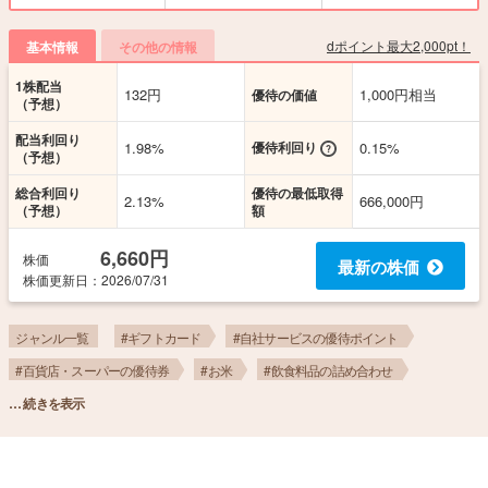
dポイント最大2,000pt！
基本情報
その他の情報
1株配当
132円
1,000円相当
優待の価値
（予想）
配当利回り
1.98%
優待利回り
0.15%
（予想）
総合利回り
優待の最低取得
2.13%
666,000円
（予想）
額
6,660円
株価
最新の株価
株価更新
日
：2026/07/31
ジャンル一覧
#ギフトカード
#自社サービスの優待ポイント
#百貨店・スーパーの優待券
#お米
#飲食料品の詰め合わせ
… 続きを表示