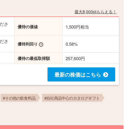
最大8,000ptもらえる！
ださ
優待の価値
1,500円相当
ださ
優待利回り
0.58%
優待の最低取得額
257,600円
最新の株価
はこちら
#その他の飲食料品
#自社商品中心のカタログギフト