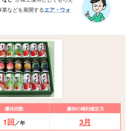
事業などを展開する
エア・ウォ
優待回数
優待の権利確定月
1回
3月
／年