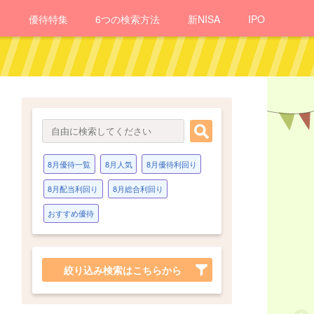
報
優待
特集
6つの検索方法
新NISA
IPO
8月優待一覧
8月人気
8月優待利回り
8月配当利回り
8月総合利回り
おすすめ優待
絞り込み検索はこちらから