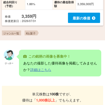
総合利回り
優待の最低取得
1.86%
3,359,000円
（予想）
額
3,359円
株価
最新の株価
株価更新
日
：2026/07/31
ジャンル一覧
#お菓子
この銘柄の画像を募集中！
あなたの撮影した優待画像を掲載してみません
ひっきー
か？
詳細はこちら
単元株数は
100株
ですが、
優待は「
1,000株以上
」でもらえます。