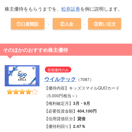
株主優待をもらうまでを、
松井証券
を例に説明します。
①口座開設
②入金
③買い注文
そのほかのおすすめ株主優待
長期優待のみ
ウイルテック
（7087）
【優待内容】キッズスマイルQUOカード
（5,000円相当～）
【権利確定月】
3月・9月
【必要投資金額】
404,100円
【信用貸借区分】
貸借
【優待利回り】
2.47％