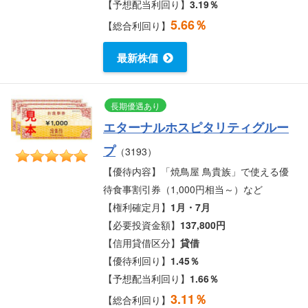
【予想配当利回り】
3.19％
5.66％
【総合利回り】
最新株価
長期優遇あり
エターナルホスピタリティグルー
プ
（3193）
【優待内容】「焼鳥屋 鳥貴族」で使える優
待食事割引券（1,000円相当～）など
【権利確定月】
1月・7月
【必要投資金額】
137,800円
【信用貸借区分】
貸借
【優待利回り】
1.45％
【予想配当利回り】
1.66％
3.11％
【総合利回り】