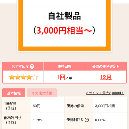
おすすめ度
優待回数
優待の権利確定月
1回
12月
／年
dポイント最大2,000pt！
基本情報
その他の情報
1株配当
60円
3,000円相当
優待の価値
（予想）
配当利回り
1.78%
優待利回り
0.08%
（予想）