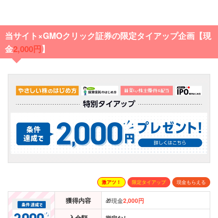
当サイト×GMOクリック証券の限定タイアップ企画【現
金
2,000円
】
激アツ！
限定タイアップ
現金もらえる
獲得内容
🎁現金
2,000円
入金額
指定なし