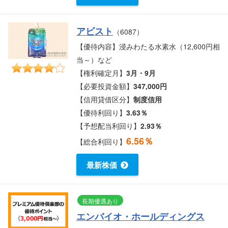
アビスト
（6087）
【優待内容】浸みわたる水素水（12,600円相
当～）など
【権利確定月】
3月・9月
【必要投資金額】
347,000円
【信用貸借区分】
制度信用
【優待利回り】
3.63％
【予想配当利回り】
2.93％
6.56％
【総合利回り】
最新株価
長期優遇あり
エンバイオ・ホールディングス