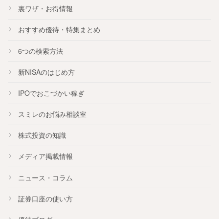
裏ワザ・お得情報
おすすめ
優待
・
特集
まとめ
6つの検索方法
新NISA
のはじめ方
IPO
でおこづかい稼ぎ
スミレのお悩み相談室
株式投資の知識
メディア掲載情報
ニュース・コラム
証券口座の使い方