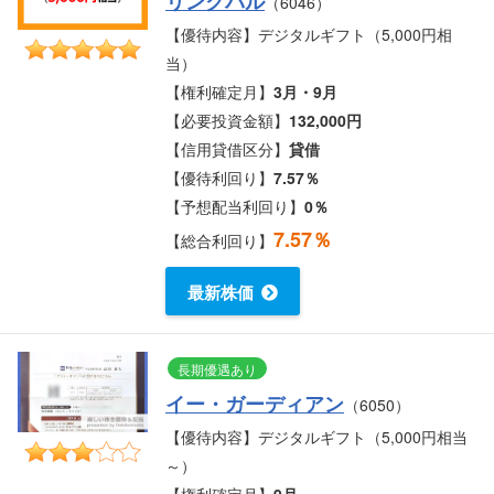
リンクバル
（6046）
【優待内容】デジタルギフト（5,000円相
当）
【権利確定月】
3月・9月
【必要投資金額】
132,000円
【信用貸借区分】
貸借
【優待利回り】
7.57％
【予想配当利回り】
0％
7.57％
【総合利回り】
最新株価
長期優遇あり
イー・ガーディアン
（6050）
【優待内容】デジタルギフト（5,000円相当
～）