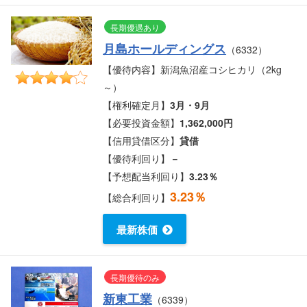
長期優遇あり
月島ホールディングス
（6332）
【優待内容】新潟魚沼産コシヒカリ（2kg
～）
【権利確定月】
3月・9月
【必要投資金額】
1,362,000円
【信用貸借区分】
貸借
【優待利回り】
－
【予想配当利回り】
3.23％
3.23％
【総合利回り】
最新株価
長期優待のみ
新東工業
（6339）