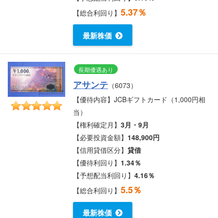
5.37％
【総合利回り】
最新株価
長期優遇あり
アサンテ
（6073）
【優待内容】JCBギフトカード（1,000円相
当）
【権利確定月】
3月・9月
【必要投資金額】
148,900円
【信用貸借区分】
貸借
【優待利回り】
1.34％
【予想配当利回り】
4.16％
5.5％
【総合利回り】
最新株価